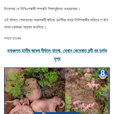
উল্লেখ্য যে তিনিওগৰাকী সম্প্ৰতি শিক্ষানুষ্ঠানত অধ্যয়নৰত।
এই ঘটনাত শােকস্তব্ধ অঞ্চলবাসী ৰাইজে দুৰ্ভগীয়া কন্যা তিনিগৰাকীৰ দায়িত্ব ল’বলৈ
অসম চৰকাৰক আহ্বান জনাইছে।
লগতে চাওকঃ
বনাঞ্চলত হাতীৰ জাকৰ দীৰ্ঘতম যাত্ৰা, ড্ৰােন কেমেৰাত বন্দী বহু দুৰ্লভ
দৃশ্য