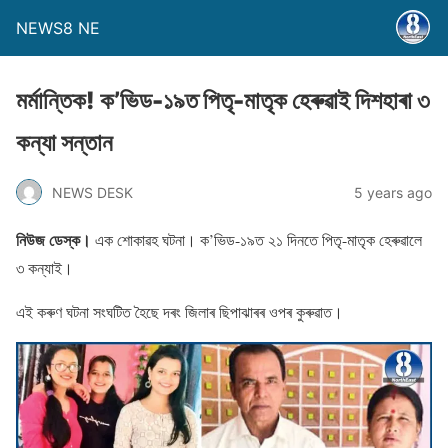
NEWS8 NE
মৰ্মান্তিক! ক’ভিড-১৯ত পিতৃ-মাতৃক হেৰুৱাই দিশহাৰা ৩
কন্যা সন্তান
NEWS DESK
5 years ago
নিউজ ডেস্ক।
এক শােকাৱহ ঘটনা। ক’ভিড-১৯ত ২১ দিনতে পিতৃ-মাতৃক হেৰুৱালে
৩ কন্যাই।
এই কৰুণ ঘটনা সংঘটিত হৈছে দৰং জিলাৰ ছিপাঝাৰৰ ওপৰ কুৰুৱাত।