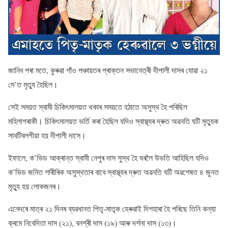
জানিব পৰা মতে, কুৰুৱা গাঁও পঞ্চায়তৰ প্ৰাক্তন সভানেত্ৰী দীপালী দাসৰ যােৱা ২১
মে’ত মৃত্যু হৈছিল।
সেই সময়ত স্বামী চিকিৎসালয়ত থকাৰ সময়তে হঠাতে অসুস্থ হৈ পৰিছিল
মহিলাগৰাকী। চিকিৎসালয়ত ভৰ্তি কৰা হৈছিল যদিও স্বাস্থ্যৰ দ্ৰুত অৱনতি ঘটি মৃত্যুক
সাবটিবলগীয়া হয় দীপালী দাসে।
ইফালে, ক’ভিড আক্ৰান্ত স্বামী নেপুৰ দাস সুস্থ হৈ ঘৰলৈ উভতি আহিছিল যদিও
ক’ভিড জনিত শাৰীৰিক অসুস্থতাৰ বাবে স্বাস্থ্যৰ দ্ৰুত অৱনতি ঘটি অৱশেষত ৪ জুনত
মৃত্যু হয় লােকজনৰ।
এনেদৰে মাত্ৰ ২১ দিনৰ ব্যৱধানত পিতৃ-মাতৃক হেৰুৱাই দিশহাৰা হৈ পৰিছে তিনি কন্যা
ক্ৰমে নিবেদিতা দাস (২১), বনশ্ৰী দাস (১৯) আৰু দৰ্শনা দাস (১৩)।