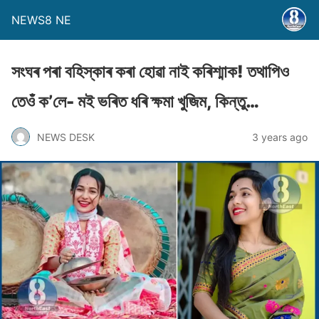
NEWS8 NE
সংঘৰ পৰা বহিস্কাৰ কৰা হোৱা নাই কৰিশ্মাক! তথাপিও
তেওঁ ক’লে- মই ভৰিত ধৰি ক্ষমা খুজিম, কিন্তু…
NEWS DESK
3 years ago