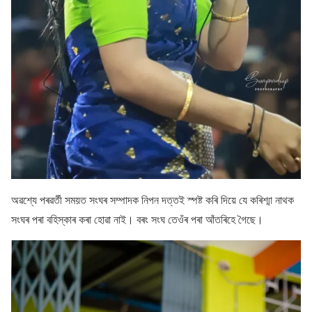
অৱশ্যে পৰৱৰ্তী সময়ত সংঘৰ সম্পাদক নিপন দত্তই স্পষ্ট কৰি দিয়ে যে কৰিশ্মা নাথক
সংঘৰ পৰা বহিস্কাৰ কৰা হোৱা নাই। বৰং সংঘ তেওঁৰ পৰা আঁতৰিহে গৈছে।