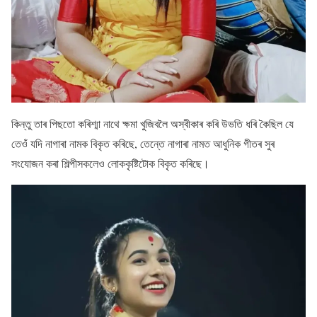
কিন্তু তাৰ পিছতো কৰিশ্মা নাথে ক্ষমা খুজিবলৈ অস্বীকাৰ কৰি উভতি ধৰি কৈছিল যে
তেওঁ যদি নাগাৰা নামক বিকৃত কৰিছে, তেন্তে নাগাৰা নামত আধুনিক গীতৰ সুৰ
সংযোজন কৰা শিল্পীসকলেও লোককৃষ্টিটোক বিকৃত কৰিছে।