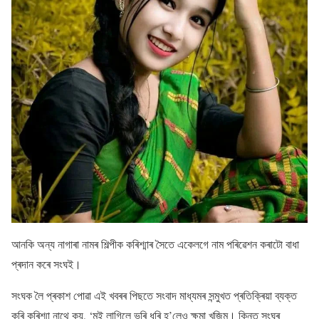
আনকি অন্য নাগাৰা নামৰ শিল্পীক কৰিশ্মাৰ সৈতে একেলগে নাম পৰিৱেশন কৰাটো বাধা
প্ৰদান কৰে সংঘই।
সংঘক লৈ প্ৰকাশ পোৱা এই খবৰৰ পিছতে সংবাদ মাধ্যমৰ সন্মুখত প্ৰতিক্ৰিয়া ব্যক্ত
কৰি কৰিশ্মা নাথে কয়, ‘মই লাগিলে ভৰি ধৰি হ’লেও ক্ষমা খুজিম। কিন্তু সংঘৰ