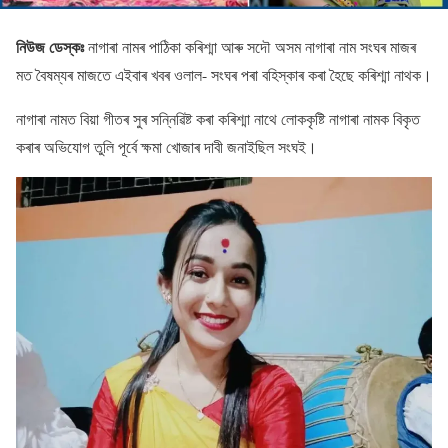
নিউজ ডেস্কঃ
নাগাৰা নামৰ পাঠিকা কৰিশ্মা আৰু সদৌ অসম নাগাৰা নাম সংঘৰ মাজৰ
মত বৈষম্যৰ মাজতে এইবাৰ খবৰ ওলাল- সংঘৰ পৰা বহিস্কাৰ কৰা হৈছে কৰিশ্মা নাথক।
নাগাৰা নামত বিয়া গীতৰ সুৰ সন্নিৱিষ্ট কৰা কৰিশ্মা নাথে লোককৃষ্টি নাগাৰা নামক বিকৃত
কৰাৰ অভিযোগ তুলি পূৰ্বে ক্ষমা খোজাৰ দাবী জনাইছিল সংঘই।