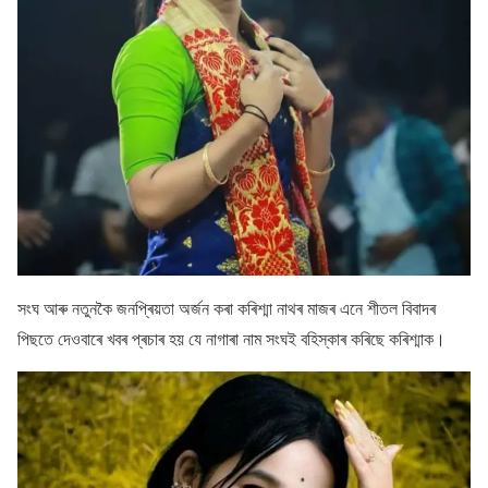
সংঘ আৰু নতুনকৈ জনপ্ৰিয়তা অৰ্জন কৰা কৰিশ্মা নাথৰ মাজৰ এনে শীতল বিবাদৰ
পিছতে দেওবাৰে খবৰ প্ৰচাৰ হয় যে নাগাৰা নাম সংঘই বহিস্কাৰ কৰিছে কৰিশ্মাক।