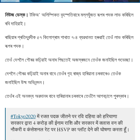
নিউজ ডেস্ক।
টকিঅ’ অলিম্পিকত বৃহস্পতিবাৰে মল্লযুঁজত ৰূপৰ পদক লাভ কৰিছিল
ৰবি দাহিয়াই।
ৰাছিয়াৰ প্ৰতিদ্বন্দীক ৫৭ কিলোগ্ৰাম শাখাত ৭-৪ ব্যৱধানত হৰুৱাই তেওঁ লাভ কৰিছিল
ৰূপৰ পদক।
তেওঁ দেশলৈ গৌৰৱ কঢ়িয়াই অনাৰ পিছতেই অজস্ৰজনে তেওঁক জনাইছিল শুভেচ্ছা।
দেশলৈ গৌৰৱ কঢ়িয়াই অনাৰ বাবে তেওঁৰ গৃহ ৰাজ্য হাৰিয়ানা চৰকাৰেও তেওঁক
জনাইছিল উষ্ম অভিনন্দন।
তেওঁৰ এই অনবদ্য অৱদানৰ বাবে হাৰিয়ানাৰ চৰকাৰে তেওঁলৈ আগবঢ়ালে পুৰস্কাৰ।
#Tokyo2020
में रजत पदक जीतने पर रवि दहिया को हरियाणा
सरकार द्वारा 4 करोड़ की ईनाम राशि और सरकार में क्लास वन की
नौकरी व कंसेशनल रेट पर HSVP का प्लॉट देने की घोषणा करता हूँ।