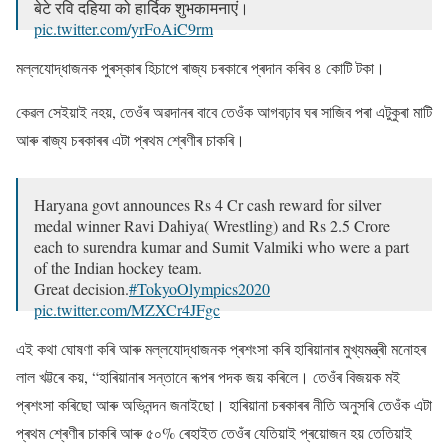
बेटे रवि दहिया को हार्दिक शुभकामनाएं।
pic.twitter.com/yrFoAiC9rm
— Manohar Lal (@mlkhattar)
August 5, 2021
মল্লযোদ্ধাজনক পুৰস্কাৰ হিচাপে ৰাজ্য চৰকাৰে প্ৰদান কৰিব ৪ কোটি টকা।
কেৱল সেইয়াই নহয়, তেওঁৰ অৱদানৰ বাবে তেওঁক আগবঢ়াব ঘৰ সাজিব পৰা এটুকুৰা মাটি
আৰু ৰাজ্য চৰকাৰৰ এটা প্ৰথম শ্ৰেণীৰ চাকৰি।
Haryana govt announces Rs 4 Cr cash reward for silver
medal winner Ravi Dahiya( Wrestling) and Rs 2.5 Crore
each to surendra kumar and Sumit Valmiki who were a part
of the Indian hockey team.
Great decision.
#TokyoOlympics2020
pic.twitter.com/MZXCr4JFgc
— Vinay Tendulkar (@TendulkarBJP)
August 6, 2021
এই কথা ঘোষণা কৰি আৰু মল্লযোদ্ধাজনক প্ৰশংসা কৰি হাৰিয়ানাৰ মুখ্যমন্ত্ৰী মনোহৰ
লাল খট্টৰে কয়, “হাৰিয়ানাৰ সন্তানে ৰূপৰ পদক জয় কৰিলে। তেওঁৰ বিজয়ক মই
প্ৰশংসা কৰিছো আৰু অভিনন্দন জনাইছো। হাৰিয়ানা চৰকাৰৰ নীতি অনুসৰি তেওঁক এটা
প্ৰথম শ্ৰেণীৰ চাকৰি আৰু ৫০% ৰেহাইত তেওঁৰ যেতিয়াই প্ৰয়োজন হয় তেতিয়াই