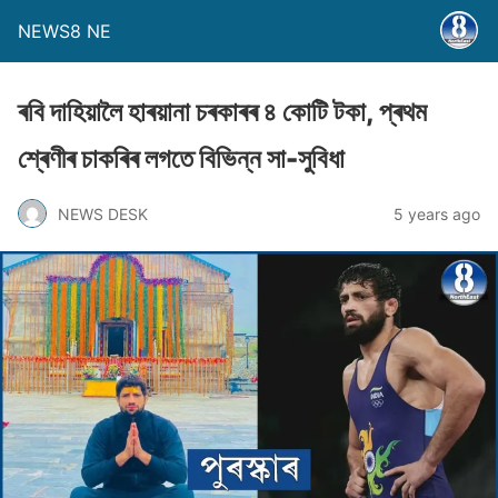
NEWS8 NE
ৰবি দাহিয়ালৈ হাৰয়ানা চৰকাৰৰ ৪ কোটি টকা, প্ৰথম
শ্ৰেণীৰ চাকৰিৰ লগতে বিভিন্ন সা-সুবিধা
NEWS DESK
5 years ago