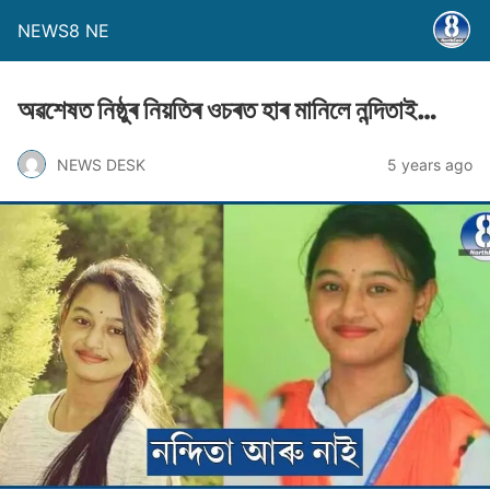
NEWS8 NE
অৱশেষত নিষ্ঠুৰ নিয়তিৰ ওচৰত হাৰ মানিলে নন্দিতাই…
NEWS DESK
5 years ago