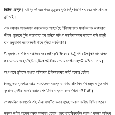
নিউজ ডেস্ক।
মৰ্মান্তিক! অৱশেষত মৃত্যুৰে যুঁজি নিষ্ঠুৰ নিয়তিৰ ওচৰত হাৰ মানিলে
নন্দিতাই।
এক ভয়ংকৰ আক্রমণত গুৰুতৰভাৱে আহত হৈ চিকিৎসালয়ত সংকটজনক অৱস্থাত
জীৱন–মৃত্যুৰে যুঁজি অৱশেষত হাৰ মানিলে মৰিধল মহাবিদ্যালয়ৰ স্নাতক বর্ষৰ ছাত্রী
তথা ঢকুৱাখনা নৱ কাঠবাৰী গাঁৱৰ নন্দিতা শইকীয়াই।
উল্লেখ্য যে মৰিধল মহাবিদ্যালয়ৰ লাইব্রেৰী বীয়েৰাৰ ৰিণ্টু শর্মাৰ উপর্যুপৰি দাৰ ঘাপত
গুৰুতৰভাৱে আহত হৈছিল নন্দিতা শইকীয়াৰ লগতে তেওঁৰ সহপাঠী কস্মিতা দত্ত।
লগে লগে নন্দিতাৰ লগতে কস্মিতাক চিকিৎসালয়ত ভৰ্তি কৰােৱা হৈছিল।
কিন্তু দুৰ্ভাগ্যবশতঃ অতি সংকটজনক অৱস্থাত বিগত চাৰি দিন ধৰি মৃত্যুৰে যুঁজ কৰি
বুধবাৰে দুপৰীয়া ১ঃ১੦ বজাত শেষ নিশ্বাস ত্যাগ কৰে নন্দিতা শইকীয়াই।
প্ৰেমজনিত কাৰণতেই এই ঘটনা সংঘটিত কৰাৰ সন্দেহ প্ৰকাশ কৰিছে বিভিন্নজনে ৷
মগজুৰ জটিল অস্ত্ৰোপ্ৰচাৰ সম্পন্ন হোৱাৰ পাছত ছাত্ৰীগৰাকীৰ অৱস্থা ক্ৰমাৎ সুস্থিৰ