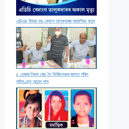
এচিএছ বিষয়া ডাঃ বেদাংগ তালুকদাৰৰ আকস্মিক মৃত্যু
৫ হেজাৰ টকাৰ ঘােচ লৈ ভিজিলেঞ্চৰ জালত পৰিল
লাটমণ্ডল অচ্যুৎ দাস