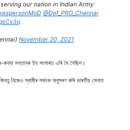
 serving our nation in Indian Army
kespersonMoD
@Def_PRO_Chennai
TgsCv3q
ennai)
November 20, 2021
ত্ৰ-কন্যা সন্তানক ইহ সংসাৰত এৰি থৈ গৈছিল।
 কিন্তু নিজেও স্বামীৰ পদাংক অনুসৰণ কৰি ভাৰতীয় সেনাত