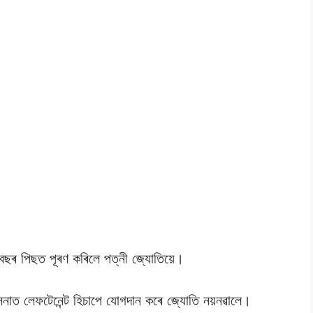
 ৩ বছৰ পিছত পূৰণ কৰিলে পত্নী জ্যােতিয়ে।
েনাত লেফটেনেন্ট হিচাপে যােগদান কৰে জ্যােতি নয়নৱালে।