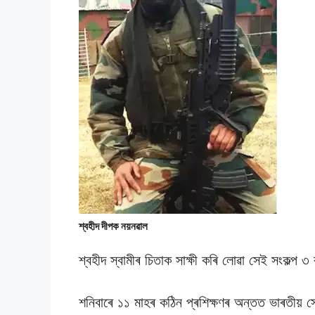
শ্বহীদ দীপক নয়নৱাল
শ্বহীদ স্বামীৰ চিতাক সাক্ষী কৰি লােৱা সেই সংকল্প
শনিবাৰে ১১ মাহৰ কঠিন প্ৰশিক্ষণৰ অন্তত ভাৰতীয় স