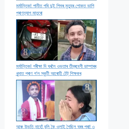
মৰ্মান্তিক! পানীত পৰি দুই শিশুৰ মৃত্যুৰ শােকত ভাগি
প্ৰাণত্যাগ মাতৃৰাে
মৰ্মান্তিক! পৰীক্ষা দি ঘৰলৈ ওভতাৰ তীব্ৰবেগী ডাম্পাৰৰ
খুন্দাত প্ৰাণ গ’ল স্কুটী আৰােহী টেট্ শিক্ষকৰ
আৰু উভতি নাহোঁ বুলি কৈ ওলাই গৈছিল ঘৰৰ পৰা! ৩