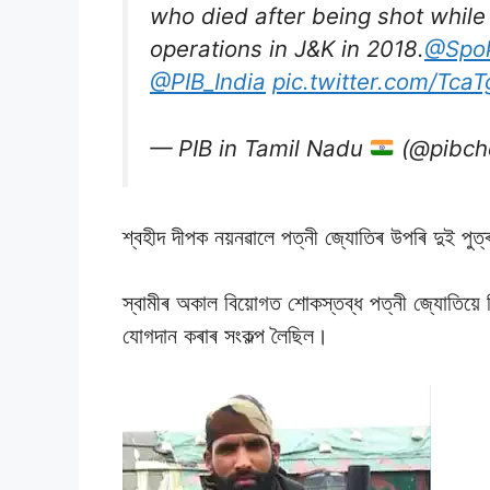
who died after being shot while
operations in J&K in 2018.
@Spo
@PIB_India
pic.twitter.com/Tca
— PIB in Tamil Nadu
(@pibch
শ্বহীদ দীপক নয়নৱালে পত্নী জ্যােতিৰ উপৰি দুই পু
স্বামীৰ অকাল বিয়ােগত শােকস্তব্ধ পত্নী জ্যােতিয়ে
যােগদান কৰাৰ সংকল্প লৈছিল।