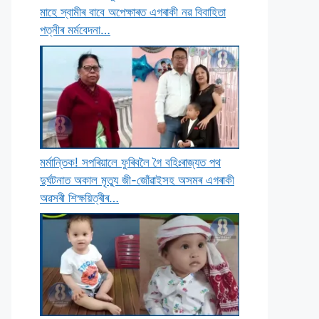
মাহে স্বামীৰ বাবে অপেক্ষাৰত এগৰাকী নৱ বিবাহিতা
পত্নীৰ মৰ্মবেদনা…
মৰ্মান্তিক! সপৰিয়ালে ফুৰিবলৈ গৈ বহিঃৰাজ্যত পথ
দুৰ্ঘটনাত অকাল মৃত্যু জী-জোঁৱাইসহ অসমৰ এগৰাকী
অৱসৰী শিক্ষয়িত্ৰীৰ…