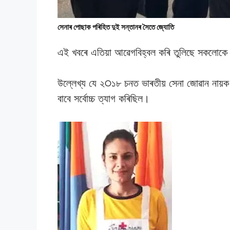
সেনাৰ পােছাক পৰিহিত দুই সন্তানৰ সৈতে জ্যােতি
এই খবৰে এতিয়া আৱেগবিহ্বল কৰি তুলিছে সকলোক
উল্লেখ্য যে ২੦১৮ চনত ভাৰতীয় সেনা জােৱান নায়ক দীপ
বাবে সৰ্বােচ্চ ত্যাগ কৰিছিল।