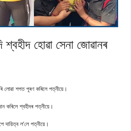
দি শ্বহীদ হােৱা সেনা জােৱানৰ
কৰি লােৱা শপত পূৰণ কৰিলে পত্নীয়ে।
ান কৰিলে শ্বহীদৰ পত্নীয়ে।
াপে দায়িত্ব ল’লে পত্নীয়ে।