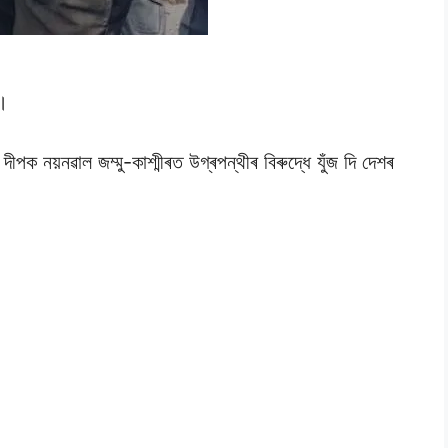
ে।
ক নয়নৱাল জম্মু-কাশ্মীৰত উগ্ৰপন্থীৰ বিৰুদ্ধে যুঁজ দি দেশৰ