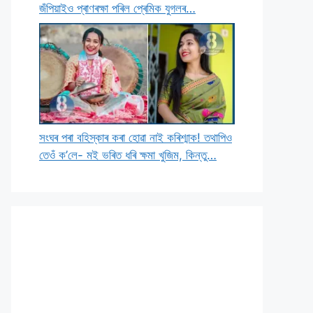
জঁপিয়াইও প্ৰাণৰক্ষা পৰিল প্ৰেমিক যুগলৰ…
সংঘৰ পৰা বহিস্কাৰ কৰা হোৱা নাই কৰিশ্মাক! তথাপিও
তেওঁ ক’লে- মই ভৰিত ধৰি ক্ষমা খুজিম, কিন্তু…