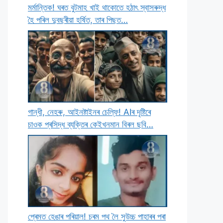
মৰ্মান্তিক! ঘৰত বুটমাহ খাই থাকােতে হঠাৎ স্বাসৰুদ্ধ
হৈ পৰিল দুবছৰীয়া হৰ্ষিত, তাৰ পিছত…
গান্ধী, নেহৰু, আইনষ্টাইনৰ চেল্ফি! AIৰ দৃষ্টিৰে
চাওক প্ৰসিদ্ধ ব্যক্তিৰ কেইখনমান বিৰল ছবি…
প্ৰেমত হেঙাৰ পৰিয়াল! চৰম পথ লৈ সুউচ্চ পাহাৰৰ পৰা