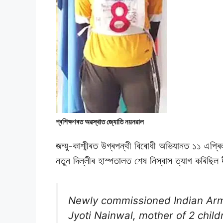
প্ৰশিক্ষণৰত অৱস্থাত জ্যােতি নয়নৱাল
জম্মু-কাশ্মীৰত উগ্ৰপন্থী বিৰােধী অভিযানত ১১ এপ্
নতুন দিল্লীৰ হাস্পতালত শেষ নিস্বাস ত্যাগ কৰিছি
Newly commissioned Indian Army
Jyoti Nainwal, mother of 2 child