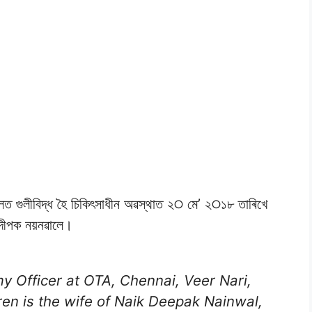
ৰিলত গুলীবিদ্ধ হৈ চিকিৎসাধীন অৱস্থাত ২੦ মে’ ২੦১৮ তাৰিখে
ল দীপক নয়নৱালে।
 Officer at OTA, Chennai, Veer Nari,
ren is the wife of Naik Deepak Nainwal,