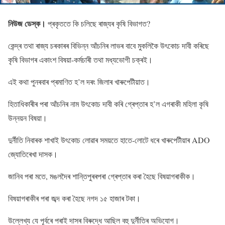
নিউজ ডেস্ক।
প্ৰকৃততে কি চলিছে ৰাজ্যৰ কৃষি বিভাগত?
কেন্দ্ৰ তথা ৰাজ্য চৰকাৰৰ বিভিন্ন আঁচনিৰ লাভৰ বাবে মুকলিকৈ উৎকােচ দাবী কৰিছে
কৃষি বিভাগৰ একাংশ বিষয়া-কৰ্মচাৰী তথা মধ্যভােগী চক্ৰই।
এই কথা পুনৰবাৰ প্ৰমাণিত হ’ল দৰং জিলাৰ খাৰুপেটীয়াত।
হিতাধিকাৰীৰ পৰা আঁচনিৰ নাম উৎকােচ দাবী কৰি গ্ৰেপ্তাৰ হ’ল এগৰাকী মহিলা কৃষি
উন্নয়ন বিষয়া।
দুৰ্নীতি নিবাৰক শাখাই উৎকোচ লোৱাৰ সময়তে হাতে-লােটে ধৰে খাৰুপেটীয়াৰ ADO
জ্যোতিৰেখা দাসক।
জানিব পৰা মতে, মঙলদৈৰ শান্তিপুৰৰপৰা গ্ৰেপ্তাৰ কৰা হৈছে বিষয়াগৰাকীক।
বিষয়াগৰাকীৰ পৰা জব্দ কৰা হৈছে নগদ ১৫ হাজাৰ টকা।
উল্লেখ্য যে পূৰ্বৰে পৰাই দাসৰ বিৰুদ্ধে আছিল বহু দুৰ্নীতিৰ অভিযোগ।