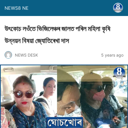
NEWS8 NE
উৎকােচ লওঁতে ভিজিলেঞ্চৰ জালত পৰিল মহিলা কৃষি
উন্নয়ন বিষয়া জ্যােতিৰেখা দাস
NEWS DESK
5 years ago