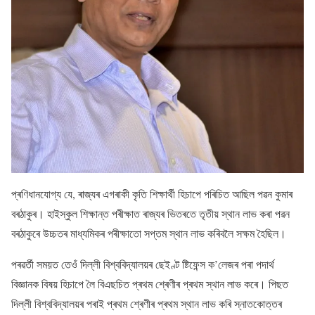
প্ৰণিধানযোগ্য যে, ৰাজ্যৰ এগৰাকী কৃতি শিক্ষাৰ্থী হিচাপে পৰিচিত আছিল পৱন কুমাৰ
বৰঠাকুৰ। হাইস্কুল শিক্ষান্ত পৰীক্ষাত ৰাজ্যৰ ভিতৰতে তৃতীয় স্থান লাভ কৰা পৱন
বৰঠাকুৰে উচ্চতৰ মাধ্যমিকৰ পৰীক্ষাতো সপ্তম স্থান লাভ কৰিবলৈ সক্ষম হৈছিল।
পৰৱৰ্তী সময়ত তেওঁ দিল্লী বিশ্ববিদ্যালয়ৰ ছেইণ্ট ষ্টিফেন্স ক’লেজৰ পৰা পদাৰ্থ
বিজ্ঞানক বিষয় হিচাপে লৈ বিএছচিত প্ৰথম শ্ৰেণীৰ প্ৰথম স্থান লাভ কৰে। পিছত
দিল্লী বিশ্ববিদ্যালয়ৰ পৰাই প্ৰথম শ্ৰেণীৰ প্ৰথম স্থান লাভ কৰি স্নাতকোত্তৰ