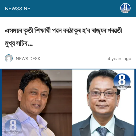
NEWS8 NE
এসময়ৰ কৃতী শিক্ষাৰ্থী পৱন বৰঠাকুৰ হ’ব ৰাজ্যৰ পৰৱৰ্তী
মুখ্য সচিব…
NEWS DESK
4 years ago