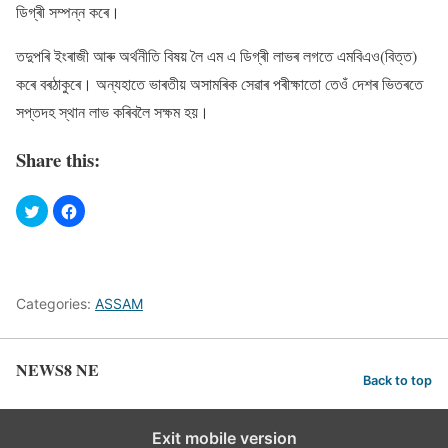
ডিগ্ৰী সম্পন্ন কৰে।
তদুপৰি ইংৰাজী আৰু অৰ্থনীতি বিষয় লৈ এম এ ডিগ্ৰী লাভৰ লগতে এমবিএও(বিত্ত)
কৰে বৰঠাকুৰে। অন্যহাতে ভাৰতীয় অসামৰিক সেৱাৰ পৰীক্ষাতো তেওঁ দেশৰ ভিতৰতে
সপ্তদহ স্থান লাভ কৰিবলৈ সক্ষম হয়।
Share this:
Categories:
ASSAM
NEWS8 NE
Back to top
Exit mobile version