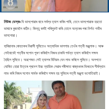
নিউজ ডেস্কঃ
যি ভালপোৱাৰ বাবে সৰ্বস্ব ত্যাগ কৰিব পাৰি, তেনে ভালপোৱাক হয়তো
ভাষাৰে বুজাবলৈ কঠিন। কিন্তু কৰ্মই পৰিস্ফুট কৰি তোলে অন্তৰৰ পৰা নিৰ্গত গভীৰ
ভালপোৱা।
হাৰিয়ানাৰ ৰোহতকৰ নিৱাসী সুমিতেও অত্যাধিক ভালপায় তেওঁৰ পত্নী মঞ্জুলাক। আৰু
সেইবাবেই পত্নীৰ সপোন পূৰণ কৰিবলৈ নিজৰ চাকৰি পৰ্যন্ত ত্যাগ কৰিবলৈ সক্ষম
হৈছিল সুমিতে। অৱশেষত সেই ত্যাগৰ বিনিয়ম যেন লাভ কৰিলে সুমিতে। অলপতে
ঘোষিত হোৱা উত্তৰ প্ৰদেশ উচ্চ ন্যায়িক সেৱাৰ পৰীক্ষাত ৰাজ্যখনৰ ভিৰতৰে শীৰ্ষস্থান
লাভ কৰি নিজৰ সপোন সাৰ্থক কৰিবলৈ সক্ষম হয় সুমিতৰ পত্নী মঞ্জুলা ভলোতিয়াই।