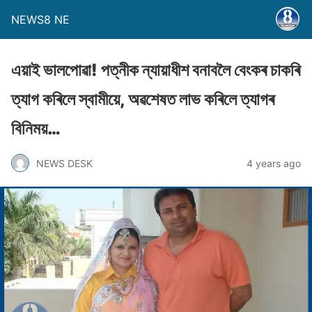
NEWS8 NE
এয়াই ভালপোৱা! পত্নীক ন্যায়াধীশ বনাবলৈ বেংকৰ চাকৰি
ত্যাগ কৰিলে স্বামীয়ে, অৱশেষত লাভ কৰিলে ত্যাগৰ
বিনিময়…
NEWS DESK
4 years ago