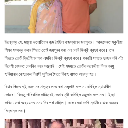
উল্লেখ্য যে, মঞ্জুলা ভলোতিয়াৰ জন্ম হৈছিল ৰাজস্থানৰ জয়পুৰত। আজমেৰত স্কুলীয়া
শিক্ষা সম্পন্ন কৰাৰ পিছত তেওঁ জয়পুৰৰ পৰা এলএলবি ডিগ্ৰী গ্ৰহণ কৰে। তাৰ
পিছতে তেওঁ ব্ৰিটেইনৰ পৰা এমবিএ ডিগ্ৰী গ্ৰহণ কৰে। পৰৱৰ্তী সময়ত দুবছৰ ধৰি এটা
বিদেশী বেংকত চাকৰিও কৰে মঞ্জুলাই। সেই সময়তে তেওঁৰ কলেজীয়া দিনৰ বন্ধু
হাৰিয়ানাৰ ৰোহতকৰ নিৱাসী সুমিতৰ সৈতে বিবাহ পাশত আৱদ্ধ হয়।
বিয়াৰ পিছত দুই সন্তানৰ মাতৃত্ব লাভ কৰা মঞ্জুলাই সপোন দেখিছিল ন্যায়াধীশ
হোৱাৰ। কিন্তু পাৰিবাৰিক দায়িত্বই হেঙাৰ সৃষ্টি কৰিছিল মঞ্জুলাৰ সপোনত। ইচ্ছা
কৰিও তেওঁ অধ্যয়নত সময় দিব পৰা নাছিল। আৰু সেয়া দেখি স্বামীয়ে এক অনন্য
সিদ্ধান্ত লয়।