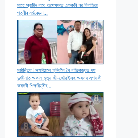
মাহে স্বামীৰ বাবে অপেক্ষাৰত এগৰাকী নৱ বিবাহিতা
পত্নীৰ মৰ্মবেদনা…
মৰ্মান্তিক! সপৰিয়ালে ফুৰিবলৈ গৈ বহিঃৰাজ্যত পথ
দুৰ্ঘটনাত অকাল মৃত্যু জী-জোঁৱাইসহ অসমৰ এগৰাকী
অৱসৰী শিক্ষয়িত্ৰীৰ…