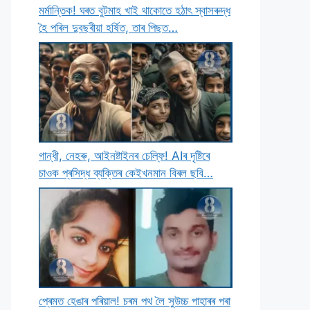
মৰ্মান্তিক! ঘৰত বুটমাহ খাই থাকােতে হঠাৎ স্বাসৰুদ্ধ
হৈ পৰিল দুবছৰীয়া হৰ্ষিত, তাৰ পিছত…
গান্ধী, নেহৰু, আইনষ্টাইনৰ চেল্ফি! AIৰ দৃষ্টিৰে
চাওক প্ৰসিদ্ধ ব্যক্তিৰ কেইখনমান বিৰল ছবি…
প্ৰেমত হেঙাৰ পৰিয়াল! চৰম পথ লৈ সুউচ্চ পাহাৰৰ পৰা