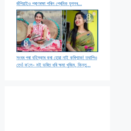
জঁপিয়াইও প্ৰাণৰক্ষা পৰিল প্ৰেমিক যুগলৰ…
সংঘৰ পৰা বহিস্কাৰ কৰা হোৱা নাই কৰিশ্মাক! তথাপিও
তেওঁ ক’লে- মই ভৰিত ধৰি ক্ষমা খুজিম, কিন্তু…