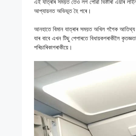
এই যাত্ৰাৰ সময়ত তেওঁ লগ পোৱা ভিষ্টাৰা এয়াৰ লাইন
আপ্যায়নত অভিভূত হৈ পৰে।
আনহাতে বিমান যাত্ৰাৰ সময়ত অখিল গগৈক আতিথ্য প
যাৰ বাবে এখন টিছু পেপাৰতে বিধায়কগৰাকীলৈ কৃতজ্ঞতা
পৰিচাৰিকাগৰাকীয়ে।