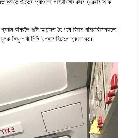
ত কৰ্মৰত উত্তৰ-পূৰ্বাঞ্চলৰ পৰিচাৰিকাসকলৰ ব্যৱহাৰ আৰু
্ৰদান কৰিবলৈ পাই আনন্দিত হৈ পৰে বিমান পৰিচাৰিকাসকলো।
মূলক কিছু শাৰী লিখি উপহাৰ হিচাপে প্ৰদান কৰে