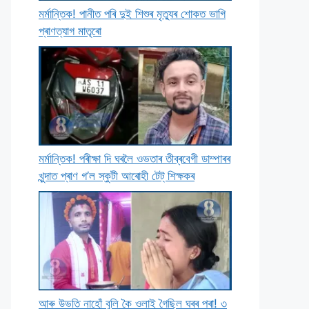
মৰ্মান্তিক! পানীত পৰি দুই শিশুৰ মৃত্যুৰ শােকত ভাগি
প্ৰাণত্যাগ মাতৃৰাে
মৰ্মান্তিক! পৰীক্ষা দি ঘৰলৈ ওভতাৰ তীব্ৰবেগী ডাম্পাৰৰ
খুন্দাত প্ৰাণ গ’ল স্কুটী আৰােহী টেট্ শিক্ষকৰ
আৰু উভতি নাহোঁ বুলি কৈ ওলাই গৈছিল ঘৰৰ পৰা! ৩