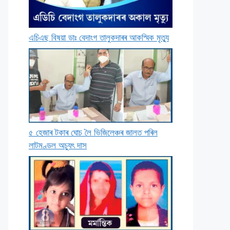
এচিএছ বিষয়া ডাঃ বেদাংগ তালুকদাৰৰ আকস্মিক মৃত্যু
৫ হেজাৰ টকাৰ ঘােচ লৈ ভিজিলেঞ্চৰ জালত পৰিল
লাটমণ্ডল অচ্যুৎ দাস