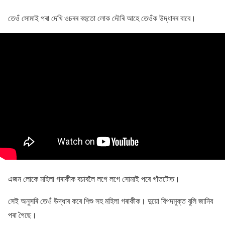
তেওঁ সোমাই পৰা দেখি ওচৰৰ বহুতো লোক দৌৰি আহে তেওঁক উদ্ধাৰৰ বাবে।
এজন লোকে মহিলা গৰাকীক বচাবলৈ লগে লগে সোমাই পৰে গাঁতটোত।
সেই অনুসৰি তেওঁ উদ্ধাৰ কৰে শিশু সহ মহিলা গৰাকীক। দুয়াে বিপদমুক্ত বুলি জানিব
পৰা গৈছে।