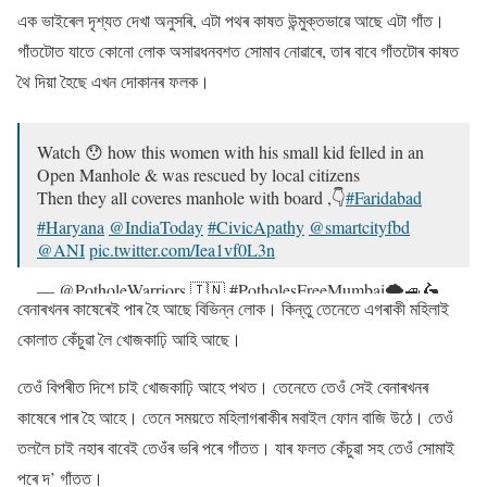
এক ভাইৰেল দৃশ্যত দেখা অনুসৰি, এটা পথৰ কাষত উন্মুক্তভাৱে আছে এটা গাঁত।
গাঁতটোত যাতে কোনো লোক অসাৱধনবশত সোমাব নোৱাৰে, তাৰ বাবে গাঁতটোৰ কাষত
থৈ দিয়া হৈছে এখন দোকানৰ ফলক।
Watch 😯 how this women with his small kid felled in an
Open Manhole & was rescued by local citizens
Then they all coveres manhole with board ,👇
#Faridabad
#Haryana
@IndiaToday
#CivicApathy
@smartcityfbd
@ANI
pic.twitter.com/Iea1vf0L3n
— @PotholeWarriors 🇮🇳 #PotholesFreeMumbai🌩🚙🛵
বেনাৰখনৰ কাষেৰেই পাৰ হৈ আছে বিভিন্ন লোক। কিন্তু তেনেতে এগৰাকী মহিলাই
🛣 (@PotholeWarriors)
October 27, 2021
কোলাত কেঁচুৱা লৈ খোজকাঢ়ি আহি আছে।
তেওঁ বিপৰীত দিশে চাই খোজকাঢ়ি আহে পথত। তেনেতে তেওঁ সেই বেনাৰখনৰ
কাষেৰে পাৰ হৈ আহে। তেনে সময়তে মহিলাগৰাকীৰ মবাইল ফােন বাজি উঠে। তেওঁ
তললৈ চাই নহাৰ বাবেই তেওঁৰ ভৰি পৰে গাঁতত। যাৰ ফলত কেঁচুৱা সহ তেওঁ সোমাই
পৰে দ’ গাঁতত।