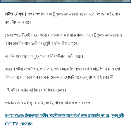
নিউজ ডেস্ক।
পথৰ ওপৰত থকা উন্মুক্ত নলা-নৰ্দমা বহু সময়তে বিপজ্জনক হৈ পৰে
পথচাৰীসকলৰ বাবে।
কেৱল পথচাৰীয়েই নহয়, পথেৰে যাতায়াত কৰা যান-বাহনাে এনে উন্মুক্ত নলা-নৰ্দমা বা
নলাৰ ঢাকনিৰ বাবে দুৰ্ঘটনাৰ সন্মুখীন হ’বলগীয়াত পৰে।
আনকি বহু সময়ত মানুহৰ প্ৰাণহানিৰ ঘটনাও নঘটা নহয়।
অনুৰূপ ঘটনা সংঘটিত হ’ল য’ত হাতত কেচুৱা লৈ পথেৰে খােজকাঢ়ি গৈ থকা মহিলা
বিপদত পৰে। পথৰ ওপৰত থকা মেনহলত সােমাই পৰে কেচুৱাসহ মহিলাগৰাকী।
এই ঘটনাৰ স্থান হাৰিয়ানাৰ ফৰিদাবাদ চহৰ।
বৰ্তমান তেনে এই দৃশ্য ভাইৰেল হৈ পৰিছে সামাজিক মাধ্যমত।
লগতে চাওকঃ নিৰাপত্তা কৰ্মীৰ সাহসীকতাৰ বাবে ব্যৰ্থ হ’ল ডকাইতি কাণ্ড, দৃশ্য বন্দী
CCTV কেমেৰাত