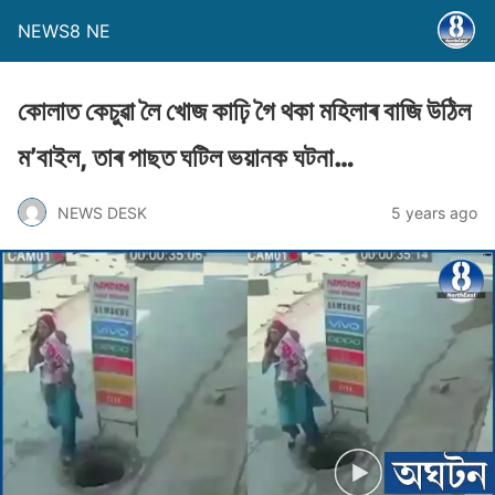
NEWS8 NE
কােলাত কেচুৱা লৈ খােজ কাঢ়ি গৈ থকা মহিলাৰ বাজি উঠিল
ম’বাইল, তাৰ পাছত ঘটিল ভয়ানক ঘটনা…
NEWS DESK
5 years ago