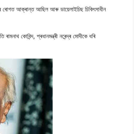
্কৰ ৰোগত আক্ৰান্ত আছিল আৰু ডায়েলাইচিছ চিকিৎসাধীন
ৰামনাথ কােবিন্দ, প্ৰধানমন্ত্ৰী নৰেন্দ্ৰ মােদীকে ধৰি