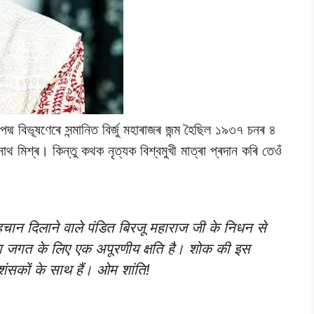
পদ্ম বিভূষণেৰে সন্মানিত বিৰ্জু মহাৰাজৰ জন্ম হৈছিল ১৯৩৭ চনৰ ৪
 মিশ্ৰ। কিন্তু কথক নৃত্যক বিশ্বমুখী মাত্ৰা প্ৰদান কৰি তেওঁ
पहचान दिलाने वाले पंडित बिरजू महाराज जी के निधन से
ला जगत के लिए एक अपूरणीय क्षति है। शोक की इस
रशंसकों के साथ हैं। ओम शांति!