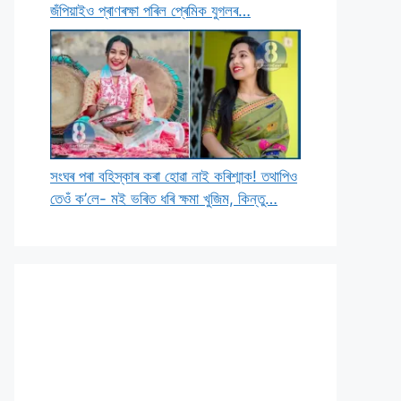
জঁপিয়াইও প্ৰাণৰক্ষা পৰিল প্ৰেমিক যুগলৰ…
সংঘৰ পৰা বহিস্কাৰ কৰা হোৱা নাই কৰিশ্মাক! তথাপিও
তেওঁ ক’লে- মই ভৰিত ধৰি ক্ষমা খুজিম, কিন্তু…