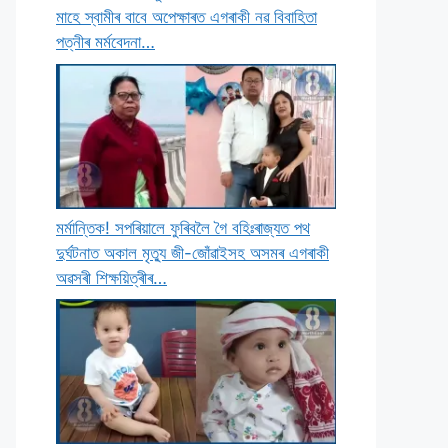
মাহে স্বামীৰ বাবে অপেক্ষাৰত এগৰাকী নৱ বিবাহিতা
পত্নীৰ মৰ্মবেদনা…
মৰ্মান্তিক! সপৰিয়ালে ফুৰিবলৈ গৈ বহিঃৰাজ্যত পথ
দুৰ্ঘটনাত অকাল মৃত্যু জী-জোঁৱাইসহ অসমৰ এগৰাকী
অৱসৰী শিক্ষয়িত্ৰীৰ…