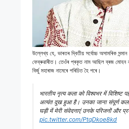
উল্লেখ্য যে, ভাৰতৰ দ্বিতীয় সৰ্বোচ্চ অসামৰিক সন্মান 
ফেব্ৰুৱাৰীত। তেওঁৰ প্ৰকৃত নাম আছিল ব্ৰজ মোহন নাথ
বিৰ্জু মহাৰাজ নামেৰে পৰিচিত হৈ পৰে।
भारतीय नृत्य कला को विश्वभर में विशिष्ट 
अत्यंत दुख हुआ है। उनका जाना संपूर्ण क
घड़ी में मेरी संवेदनाएं उनके परिजनों और प्
pic.twitter.com/PtqDkoe8kd