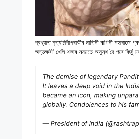
প্ৰখ্যাত নৃত্যশিল্পীগৰাকীৰ নাতিনী ৰাগিনী মহাৰাজে
অন্তক্ষৰী’ খেলি থকাৰ সময়তে অসুস্থ হৈ পৰে বিৰ্জু 
The demise of legendary Pandit 
It leaves a deep void in the Ind
became an icon, making unparall
globally. Condolences to his fa
— President of India (@rashtra