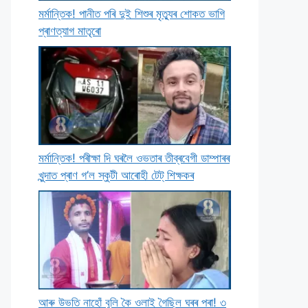
মৰ্মান্তিক! পানীত পৰি দুই শিশুৰ মৃত্যুৰ শােকত ভাগি
প্ৰাণত্যাগ মাতৃৰাে
মৰ্মান্তিক! পৰীক্ষা দি ঘৰলৈ ওভতাৰ তীব্ৰবেগী ডাম্পাৰৰ
খুন্দাত প্ৰাণ গ’ল স্কুটী আৰােহী টেট্ শিক্ষকৰ
আৰু উভতি নাহোঁ বুলি কৈ ওলাই গৈছিল ঘৰৰ পৰা! ৩