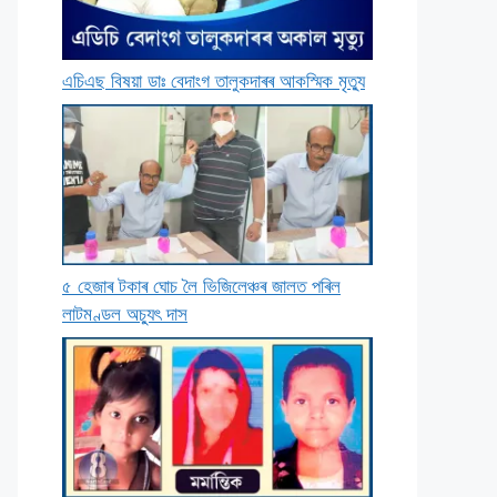
এচিএছ বিষয়া ডাঃ বেদাংগ তালুকদাৰৰ আকস্মিক মৃত্যু
৫ হেজাৰ টকাৰ ঘােচ লৈ ভিজিলেঞ্চৰ জালত পৰিল
লাটমণ্ডল অচ্যুৎ দাস