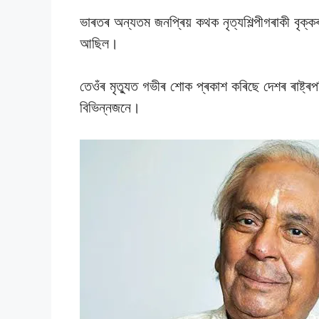
ভাৰতৰ অন্যতম জনপ্ৰিয় কথক নৃত্যশিল্পীগৰাকী বৃক
আছিল।
তেওঁৰ মৃত্যুত গভীৰ শােক প্ৰকাশ কৰিছে দেশৰ ৰাষ্ট্ৰপতি 
বিভিন্নজনে।