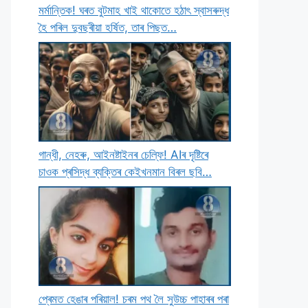
মৰ্মান্তিক! ঘৰত বুটমাহ খাই থাকােতে হঠাৎ স্বাসৰুদ্ধ
হৈ পৰিল দুবছৰীয়া হৰ্ষিত, তাৰ পিছত…
গান্ধী, নেহৰু, আইনষ্টাইনৰ চেল্ফি! AIৰ দৃষ্টিৰে
চাওক প্ৰসিদ্ধ ব্যক্তিৰ কেইখনমান বিৰল ছবি…
প্ৰেমত হেঙাৰ পৰিয়াল! চৰম পথ লৈ সুউচ্চ পাহাৰৰ পৰা