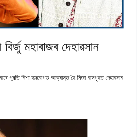
ী বিৰ্জু মহাৰাজৰ দেহাৱসান
োমবাৰে পুৱতি নিশা হৃদৰোগত আক্ৰান্ত হৈ নিজা বাসগৃহত দেহাৱসান