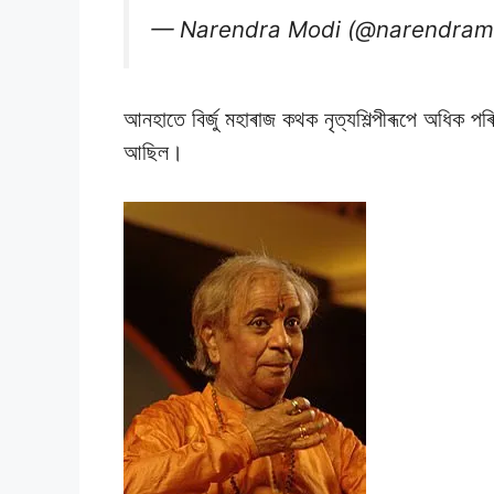
— Narendra Modi (@narendram
আনহাতে বিৰ্জু মহাৰাজ কথক নৃত্যশিল্পীৰূপে অধিক প
আছিল।