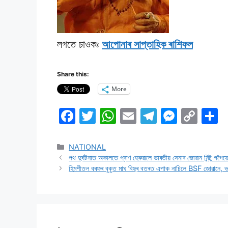
লগতে চাওকঃ
আপােনাৰ সাপ্তাহিক ৰাশিফল
Share this:
More
F
T
W
E
T
M
C
S
a
w
h
m
el
e
o
h
c
itt
at
ai
e
s
p
a
NATIONAL
পথ দুৰ্ঘটনাত অকালতে প্ৰাণ হেৰুৱালে ভাৰতীয় সেনাৰ জোৱান মিন্টু গগৈয়
e
er
s
l
gr
s
y
e
হিমশীতল বৰফৰ বুকুত মাঘ বিহুৰ বতৰত এপাক নাচিলে BSF জোৱানে, 
b
A
a
e
Li
o
p
m
n
n
o
p
g
k