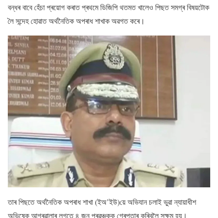
বন্ধৰ বাবে হেঁচা প্ৰয়োগ কৰাত প্ৰথমে ডিজিপি থতমত খালেও পিছত সমগ্ৰ বিষয়টোক
লৈ সন্দেহ হোৱাত অৰ্থনৈতিক অপৰাধ শাখাক অৱগত কৰে।
তাৰ পিছতে অৰ্থনৈতিক অপৰাধ শাখা (ইঅ’ইউ)য়ে অভিযান চলাই ভুৱা ন্যায়াধীশ
অভিষেক আগৰৱালাৰ লগতে ৪ জন প্ৰৱঞ্চকক গ্ৰেপ্তাৰ কৰিবলৈ সক্ষম হয়।