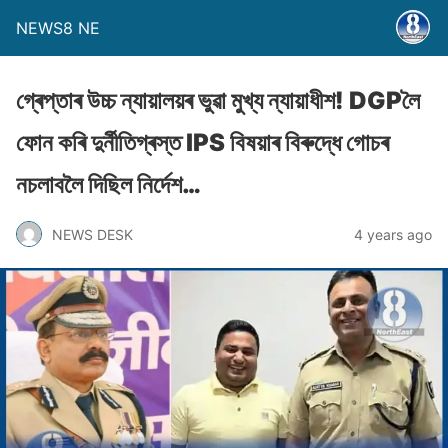
NEWS8 NE
গ্ৰেপ্তাৰ উচ্চ ন্যায়ালয়ৰ ভুৱা মুখ্য ন্যায়াধীশ! DGPলৈ
ফোন কৰি দুৰ্নীতিগ্ৰস্ত IPS বিষয়াৰ বিৰুদ্ধে গোচৰ
নচলাবলৈ দিছিল নিৰ্দেশ…
NEWS DESK
4 years ago