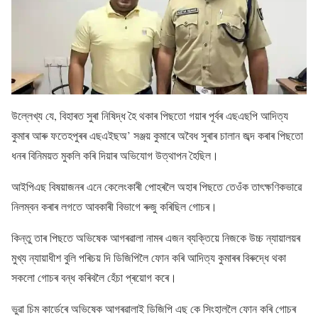
উল্লেখ্য যে, বিহাৰত সুৰা নিষিদ্ধ হৈ থকাৰ পিছতো গয়াৰ পূৰ্বৰ এছএছপি আদিত্য
কুমাৰ আৰু ফতেহপুৰৰ এছএইছঅ’ সঞ্জয় কুমাৰে অবৈধ সুৰাৰ চালান জব্দ কৰাৰ পিছতো
ধনৰ বিনিময়ত মুকলি কৰি দিয়াৰ অভিযোগ উত্থাপন হৈছিল।
আইপিএছ বিষয়াজনৰ এনে কেলেংকাৰী পোহৰলৈ অহাৰ পিছতে তেওঁক তাৎক্ষণিকভাৱে
নিলম্বন কৰাৰ লগতে আবকাৰী বিভাগে ৰুজু কৰিছিল গোচৰ।
কিন্তু তাৰ পিছতে অভিষেক আগৰৱালা নামৰ এজন ব্যক্তিয়ে নিজকে উচ্চ ন্যায়ালয়ৰ
মুখ্য ন্যায়াধীশ বুলি পৰিচয় দি ডিজিপিলৈ ফোন কৰি আদিত্য কুমাৰৰ বিৰুদ্ধে থকা
সকলো গোচৰ বন্ধ কৰিবলৈ হেঁচা প্ৰয়োগ কৰে।
ভুৱা চিম কাৰ্ডেৰে অভিষেক আগৰৱালাই ডিজিপি এছ কে সিংহাললৈ ফোন কৰি গোচৰ