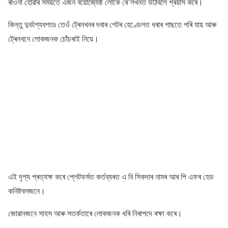
ৰাওনা হােৱাৰ সময়তে এজন বয়ােজ্যেষ্ঠ লােকে ৰে’লখনত উঠিবলৈ প্ৰয়াস কৰে।
কিন্তু দুৰ্ভাগ্যবশতঃ তেওঁ ট্ৰেনখনৰ দবাৰ গেটৰ হেণ্ডেলত ধৰাৰ পাছতে পৰি যায় আৰু
ট্ৰেনখনে লােকজনক চােঁচৰাই নিয়ে।
এই দৃশ্য প্ৰত্যক্ষ কৰে প্লেটফৰ্মত কৰ্তব্যৰত এ বি সিকদাৰ নামৰ আৰ পি এফৰ হেড
কনিষ্টবলজনে।
জােৱানজনে সাহস আৰু সতৰ্কতাৰে লােকজনক ধৰি নিৰাপদে ৰক্ষা কৰে।