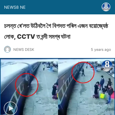
NEWS8 NE
চলন্ত ৰে’লত উঠিবলৈ গৈ বিপদত পৰিল এজন বয়ােজ্যেষ্ঠ
লােক, CCTV ত বন্দী সমগ্ৰ ঘটনা
NEWS DESK
5 years ago