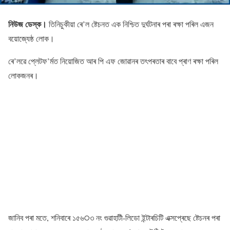
নিউজ ডেস্ক।
তিনিচুকীয়া ৰে’ল ষ্টেচনত এক নিশ্চিত দুৰ্ঘটনাৰ পৰা ৰক্ষা পৰিল এজন
বয়ােজ্যেষ্ঠ লােক।
ৰে’লৱে প্লেটফ’ৰ্মত নিয়ােজিত আৰ পি এফ জােৱানৰ তৎপৰতাৰ বাবে প্ৰাণ ৰক্ষা পৰিল
লােকজনৰ।
জানিব পৰা মতে, শনিবাৰে ১৫৬੦৩ নং গুৱাহাটী-লিডাে ইন্টাৰচিটি এক্সপ্ৰেছে ষ্টেচনৰ পৰা