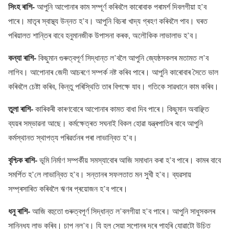
সিংহ ৰাশি-
আপুনি আপোনাৰ কাম সম্পূৰ্ণ কৰিবলৈ কাৰোবাক পৰামৰ্শ দিবলগীয়া হ’ব
পাৰে। মাতৃৰ স্বাস্থ্য উন্নত হ’ব। আপুনি বিচৰা খাদ্য গ্ৰহণ কৰিবলৈ পাব। ঘৰত
পৰিয়ালত শান্তিৰ বাবে হনুমানজীক উপাসনা কৰক, অলৌকিক লাভালাভ হ’ব।
কন্যা ৰাশি-
কিছুমান গুৰুত্বপূৰ্ণ সিদ্ধান্ত ল’বলৈ আপুনি জ্যেষ্ঠসকলৰ মতামত ল’ব
লাগিব। আপোনাৰ জেদী আচৰণে সম্পৰ্ক নষ্ট কৰিব পাৰে। আপুনি কাৰোবাৰ সৈতে ভাল
কৰিবলৈ চেষ্টা কৰিব, কিন্তু পৰিস্থিতি তাৰ বিপক্ষে যাব। গতিকে সাৱধানে কাম কৰিব।
তুলা ৰাশি-
কাৰিকৰী কাৰণবোৰে আপোনাৰ কামত বাধা দিব পাৰে। কিছুমান অবাঞ্ছিত
ব্যয়ৰ সম্ভাৱনা আছে। কৰ্মক্ষেত্ৰত সঘনাই বিকল হোৱা যন্ত্ৰপাতিৰ বাবে আপুনি
কৰ্মস্থানত স্থাপত্য পৰিৱৰ্তনৰ পৰা লাভান্বিত হ’ব।
বৃশ্চিক ৰাশি-
ভূমি নিৰ্মাণ সম্পৰ্কীয় সমস্যাবোৰ আজি সমাধান কৰা হ’ব পাৰে। কামৰ বাবে
সমৰ্পিত হ’লে লাভান্বিত হ’ব। সন্তানৰ সফলতাত মন সুখী হ’ব। ব্যৱসায়
সম্প্ৰসাৰিত কৰিবলৈ ঋণৰ প্ৰয়োজন হ’ব পাৰে।
ধনু ৰাশি-
আজি বহুতো গুৰুত্বপূৰ্ণ সিদ্ধান্ত ল’বলগীয়া হ’ব পাৰে। আপুনি সাধুসকলৰ
সান্নিধ্য লাভ কৰিব। চাপ নল’ব। যি হল সেয়া সপোনৰ দৰে পাহৰি যোৱাটো উচিত