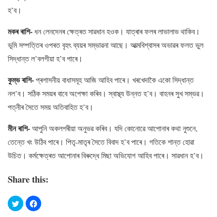
হ’ব।
মকৰ ৰাশি-
ধন লেনদেনৰ ক্ষেত্ৰত সাৱধান হওক। যাত্ৰাৰ ফলৰ লাভালাভ থাকিব।
ভূমি সম্পত্তিৰ ওপৰত বৃহৎ ব্যয়ৰ সম্ভাৱনা আছে। আত্মবিশ্বাসৰ অভাৱৰ ফলত ভুল
সিদ্ধান্ত ল’বলগীয়া হ’ব পাৰে।
কুম্ভ ৰাশি-
প্ৰশাসনীয় বাধাসমূহ আজি আহিব পাৰে। খৰখেদাকৈ একো সিদ্ধান্ত
নল’ব। সঠিক সময়ৰ বাবে অপেক্ষা কৰিব। স্বাস্থ্য উন্নত হ’ব। বাহনৰ সুখ সম্ভৱ।
পত্নীৰ সৈতে সময় অতিবাহিত হ’ব।
মীন ৰাশি-
আপুনি অকলশৰীয়া অনুভৱ কৰিব। যদি কোনোৱে আপোনাৰ কথা নুশুনে,
তেন্তে খং উঠিব পাৰে। পিতৃ-মাতৃৰ সৈতে বিবাদ হ’ব পাৰে। গতিকে শান্ত হোৱা
উচিত। কৰ্মক্ষেত্ৰত আপোনাৰ বিৰুদ্ধে মিছা অভিযোগ আহিব পাৰে। সাৱধান হ’ব।
Share this: