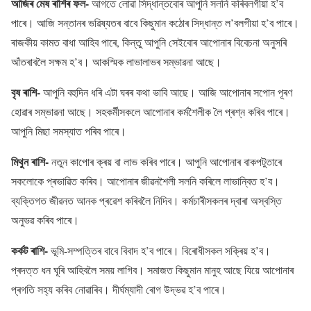
আজিৰ মেষ ৰাশিৰ ফল-
আগতে লোৱা সিদ্ধান্তবোৰ আপুনি সলনি কৰিবলগীয়া হ’ব
পাৰে। আজি সন্তানৰ ভৱিষ্যতৰ বাবে কিছুমান কঠোৰ সিদ্ধান্ত ল’বলগীয়া হ’ব পাৰে।
ৰাজকীয় কামত বাধা আহিব পাৰে, কিন্তু আপুনি সেইবোৰ আপোনাৰ বিবেচনা অনুসৰি
আঁতৰাবলৈ সক্ষম হ’ব। আকস্মিক লাভালাভৰ সম্ভাৱনা আছে।
বৃষ ৰাশি-
আপুনি বহুদিন ধৰি এটা ঘৰৰ কথা ভাবি আছে। আজি আপোনাৰ সপোন পূৰণ
হোৱাৰ সম্ভাৱনা আছে। সহকৰ্মীসকলে আপোনাৰ কৰ্মশৈলীক লৈ প্ৰশ্ন কৰিব পাৰে।
আপুনি মিছা সমস্যাত পৰিব পাৰে।
মিথুন ৰাশি-
নতুন কাপোৰ ক্ৰয় বা লাভ কৰিব পাৰে। আপুনি আপোনাৰ বাকপটুতাৰে
সকলোকে প্ৰভাৱিত কৰিব। আপোনাৰ জীৱনশৈলী সলনি কৰিলে লাভান্বিত হ’ব।
ব্যক্তিগত জীৱনত আনক প্ৰৱেশ কৰিবলৈ নিদিব। কৰ্মচাৰীসকলৰ দ্বাৰা অস্বস্তি
অনুভৱ কৰিব পাৰে।
কৰ্কট ৰাশি-
ভূমি-সম্পত্তিৰ বাবে বিবাদ হ’ব পাৰে। বিৰোধীসকল সক্ৰিয় হ’ব।
প্ৰদত্ত ধন ঘূৰি আহিবলৈ সময় লাগিব। সমাজত কিছুমান মানুহ আছে যিয়ে আপোনাৰ
প্ৰগতি সহ্য কৰিব নোৱাৰিব। দীৰ্ঘম্যাদী ৰোগ উদ্ভৱ হ’ব পাৰে।