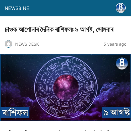
NEWS8 NE
চাওক আপােনাৰ দৈনিক ৰাশিফলঃ ৯ আগষ্ট, সােমবাৰ
NEWS DESK
5 years ago