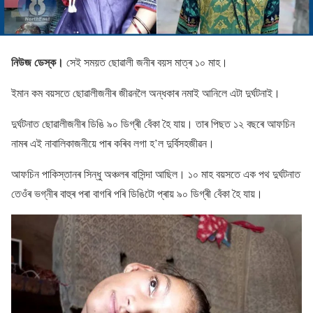
নিউজ ডেস্ক।
সেই সময়ত ছোৱালী জনীৰ বয়স মাত্ৰ ১০ মাহ।
ইমান কম বয়সতে ছোৱালীজনীৰ জীৱনলৈ অন্ধকাৰ নমাই আনিলে এটা দুৰ্ঘটনাই।
দুৰ্ঘটনাত ছোৱালীজনীৰ ডিঙি ৯০ ডিগ্ৰী বেঁকা হৈ যায়। তাৰ পিছত ১২ বছৰে আফচিন
নামৰ এই নাবালিকাজনীয়ে পাৰ কৰিব লগা হ’ল দুৰ্বিসহজীৱন।
আফচিন পাকিস্তানৰ সিন্ধু অঞ্চলৰ বাসিন্দা আছিল। ১০ মাহ বয়সতে এক পথ দুৰ্ঘটনাত
তেওঁৰ ভগ্নীৰ বাহুৰ পৰা বাগৰি পৰি ডিঙিটো প্ৰায় ৯০ ডিগ্ৰী বেঁকা হৈ যায়।