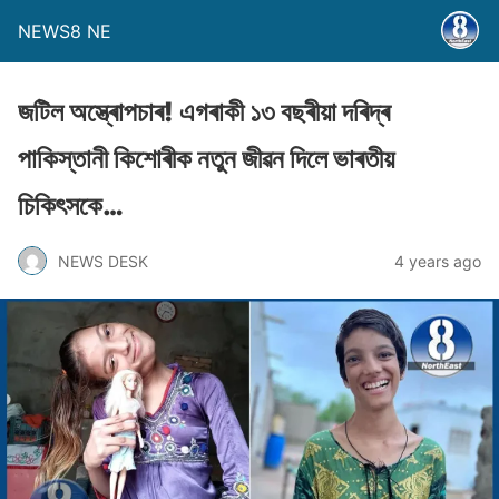
NEWS8 NE
জটিল অস্ত্ৰােপচাৰ! এগৰাকী ১৩ বছৰীয়া দৰিদ্ৰ
পাকিস্তানী কিশােৰীক নতুন জীৱন দিলে ভাৰতীয়
চিকিৎসকে…
NEWS DESK
4 years ago