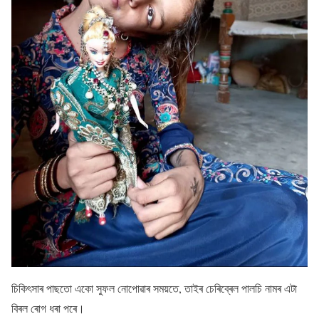
চিকিৎসাৰ পাছতো একো সুফল নোপোৱাৰ সময়তে, তাইৰ চেৰিব্ৰেল পালচি নামৰ এটা
বিৰল ৰোগ ধৰা পৰে।