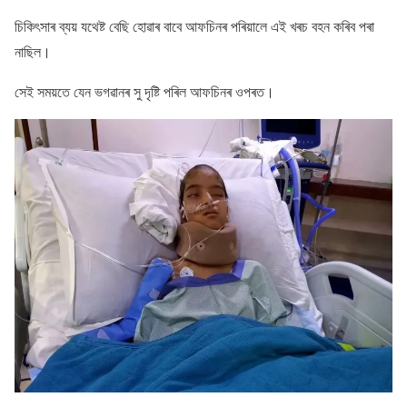
চিকিৎসাৰ ব্যয় যথেষ্ট বেছি হোৱাৰ বাবে আফচিনৰ পৰিয়ালে এই খৰচ বহন কৰিব পৰা
নাছিল।
সেই সময়তে যেন ভগৱানৰ সু দৃষ্টি পৰিল আফচিনৰ ওপৰত।