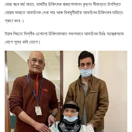
যোৱা বছৰ মাৰ্চ মাহত, ভাৰতীয় চিকিৎসক ৰাজাগোপালন কৃষ্ণন সীমান্তত উপস্থিত
হোৱাৰ সময়তে আফচিনক দেখা পায় আৰু বিনামূলীয়াকৈ আফচিনৰ চিকিৎসাৰ দায়িত্ব
গ্ৰহণ কৰে ।
ইয়াৰ পিছতে দিল্লীৰ এপোলো চিকিৎসালয়ত সফলভাবে আফচিনৰ ডিঙি অস্ত্ৰোপচাৰ
যোগে সুস্থ কৰি তোলে।