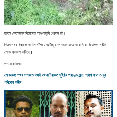
ছাত্ৰ নেতাজনৰ বিয়োগত অঞ্চলজুৰি শোকৰ ছাঁ।
শিৱসাগৰৰ বিধায়ক অখিল গগৈয়ে আটাছু নেতাজনৰ এনে আকস্মিক বিয়ােগত গভীৰ
শােক প্ৰকাশ কৰিছে।
লগতে চাওকঃ
শােকাৱহ! পথৰ ওপৰতে ৰখাই থােৱা ট্ৰাকত ছুইফ্টৰ প্ৰচণ্ড খুন্দা, প্ৰাণ গ’ল ৩ যুৱ
পৰিৱেশ কৰ্মীৰ