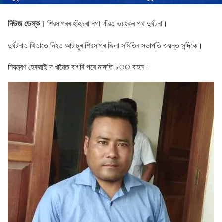
নিউজ ডেস্ক।
শিৱসাগৰৰ হাঁহচৰা নগা গাঁৱত ভয়ংকৰ পথ দুৰ্ঘটনা।
দুৰ্ঘটনাত থিতাতে নিহত আটাছুৰ শিৱসাগৰ জিলা সমিতিৰ সভাপতি জয়ন্ত সন্দিকৈ।
নিয়ন্ত্ৰণ হেৰুৱাই দ খাৱৈত বাগৰি পৰে মাৰুতি-৮੦੦ বাহন।