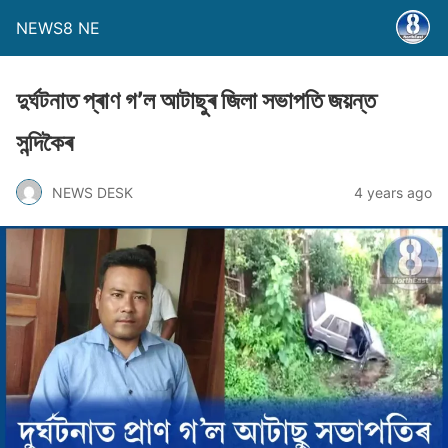
NEWS8 NE
দুৰ্ঘটনাত প্ৰাণ গ’ল আটাছুৰ জিলা সভাপতি জয়ন্ত
সন্দিকৈৰ
NEWS DESK
4 years ago