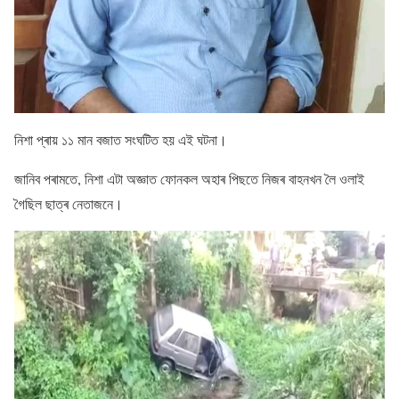
নিশা প্ৰায় ১১ মান বজাত সংঘটিত হয় এই ঘটনা।
জানিব পৰামতে, নিশা এটা অজ্ঞাত ফোনকল অহাৰ পিছতে নিজৰ বাহনখন লৈ ওলাই
গৈছিল ছাত্ৰ নেতাজনে।