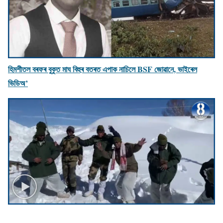
হিমশীতল বৰফৰ বুকুত মাঘ বিহুৰ বতৰত এপাক নাচিলে BSF জোৱানে, ভাইৰেল
ভিডিঅ’