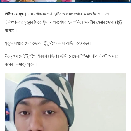
নিউজ ডেস্ক।
এক শােকাৱহ পথ দুৰ্ঘটনাত গুৰুতৰভাৱে আহত হৈ ১੦ দিন
চিকিৎসালয়ত মৃত্যুৰ সৈতে যুঁজ দি অৱশেষত হাৰ মানিলে ভাৰতীয় সেনাৰ জােৱান মিন্টু
গগৈয়ে।
মৃত্যুৰ সময়ত সেনা জােৱান মিন্টু গগৈৰ বয়স আছিল ৩੦ বছৰ।
উল্লেখ্য যে মিন্টু গগৈ শিৱসাগৰ জিলাৰ জাঁজী লেফেৰা টাউদাং গাঁও নিবাসী জয়ন্ত
গগৈৰ একমাত্ৰ পুত্ৰ।