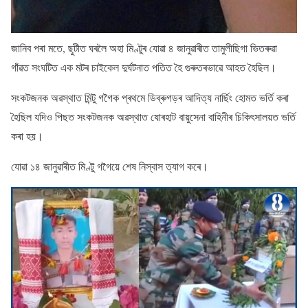
জানিব পৰা মতে, ছুটীত ঘৰলৈ অহা মিণ্টুৰ যোৱা ৪ জানুৱাৰীত তামুলীছিগা ভিতৰুৱা
গাঁৱত সংঘটিত এক মটৰ চাইকেল দুৰ্ঘটনাত পতিত হৈ গুৰুতৰভাৱে আহত হৈছিল।
সংকটজনক অৱস্থাত মিন্টু গগৈক প্ৰথমে ডিব্ৰুগড়ৰ আদিত্য নাৰ্ছিং হোমত ভৰ্তি কৰা
হৈছিল যদিও পিছত সংকটজনক অৱস্থাত যোৰহাট বায়ুসেনা বাহিনীৰ চিকিৎসালয়ত ভৰ্তি
কৰা হয়।
যোৱা ১৪ জানুৱাৰীত মিণ্টু গগৈয়ে শেষ নিস্বাস ত্যাগ কৰে।