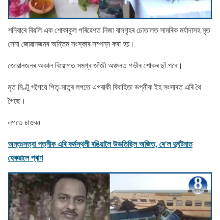
শনিবাৰে বিয়লি এক শোকাকুল পৰিৱেশত নিজা বাসগৃহৰ চোতালত সামৰিক মৰ্যাদাসহ মৃত
সেনা জোৱানজনৰ অন্তিম সংস্কাৰ সম্পন্ন কৰা হয়।
জোৱানজনৰ অকাল বিয়োগত সমগ্ৰ জাঁজী অঞ্চলত গভীৰ শোকৰ ছাঁ পৰে।
মৃত মিণ্টু গগৈয়ে পিতৃ-মাতৃৰ লগতে এগৰাকী বিবাহিতা ভগ্নীক ইহ সংসাৰত এৰি থৈ
গৈছে।
লগতে চাওকঃ
অন্তঃসত্বা পত্নীক এৰি কৰ্মস্থলী ৰঙিয়ালৈ উভতিছিল অজিত, ৰে’ল দুৰ্ঘটনাত
হেৰুৱালে প্ৰাণ