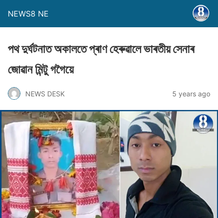
NEWS8 NE
পথ দুৰ্ঘটনাত অকালতে প্ৰাণ হেৰুৱালে ভাৰতীয় সেনাৰ
জোৱান মিন্টু গগৈয়ে
NEWS DESK
5 years ago