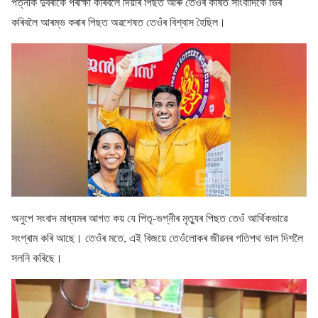
পত্নীক দুবৰাকৈ পৰীক্ষা কৰিবলৈ দিয়াৰ পিছত আৰু তেওঁৰ কাষত সাংবাদিকে ভিৰ
কৰিবলৈ আৰম্ভ কৰাৰ পিছত অৱশেষত তেওঁৰ বিশ্বাস হৈছিল।
অনুপে সংবাদ মাধ্যমৰ আগত কয় যে পিতৃ-ভগ্নীৰ মৃত্যুৰ পিছত তেওঁ আৰ্থিকভাৱে
সংগ্ৰাম কৰি আছে। তেওঁৰ মতে, এই বিজয়ে তেওঁলোকৰ জীৱনৰ গতিপথ ভাল দিশলৈ
সলনি কৰিছে।