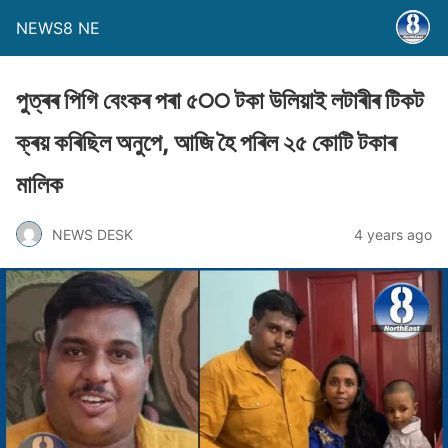
NEWS8 NE
পুত্ৰৰ পিগি বেংকৰ পৰা ৫੦੦ টকা উলিয়াই লটাৰীৰ টিকট
ক্ৰয় কৰিছিল অনুপে, আজি হৈ পৰিল ২৫ কোটি টকাৰ
মালিক
NEWS DESK
4 years ago