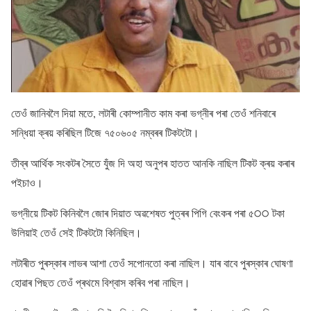
তেওঁ জানিবলৈ দিয়া মতে, লটাৰী কোম্পানীত কাম কৰা ভগ্নীৰ পৰা তেওঁ শনিবাৰে
সন্ধিয়া ক্ৰয় কৰিছিল টিজে ৭৫০৬০৫ নম্বৰৰ টিকটটো।
তীব্ৰ আৰ্থিক সংকটৰ সৈতে যুঁজ দি অহা অনুপৰ হাতত আনকি নাছিল টিকট ক্ৰয় কৰাৰ
পইচাও।
ভগ্নীয়ে টিকট কিনিবলৈ জোৰ দিয়াত অৱশেষত পুত্ৰৰ পিগি বেংকৰ পৰা ৫੦੦ টকা
উলিয়াই তেওঁ সেই টিকটটো কিনিছিল।
লটাৰীত পুৰস্কাৰ লাভৰ আশা তেওঁ সপোনতো কৰা নাছিল। যাৰ বাবে পুৰস্কাৰ ঘোষণা
হোৱাৰ পিছত তেওঁ প্ৰথমে বিশ্বাস কৰিব পৰা নাছিল।