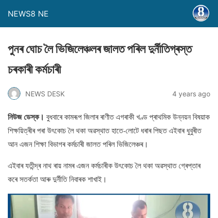
NEWS8 NE
পুনৰ ঘােচ লৈ ভিজিলেঞ্চলৰ জালত পৰিল দুৰ্নীতিগ্ৰস্ত
চৰকাৰী কৰ্মচাৰী
NEWS DESK
4 years ago
নিউজ ডেস্ক।
বুধবাৰে কামৰূপ জিলাৰ ৰাণীত এগৰাকী খণ্ড প্ৰাথমিক উন্নয়ন বিষয়াক
শিক্ষয়িত্ৰীৰ পৰা উৎকােচ লৈ থকা অৱস্থাত হাতে-লােটে ধৰাৰ পিছত এইবাৰ ধুবুৰীত
আন এজন শিক্ষা বিভাগৰ কৰ্মচাৰী জালত পৰিল ভিজিলেঞ্চৰ।
এইবাৰ যতীন্দ্ৰ নাথ ৰায় নামৰ এজন কৰ্মচাৰীক উৎকােচ লৈ থকা অৱস্থাত গ্ৰেপ্তাৰ
কৰে সতৰ্কতা আৰু দুৰ্নীতি নিবাৰক শাখাই।