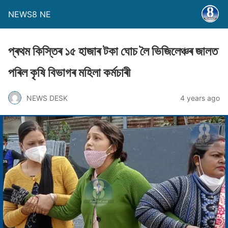
NEWS8 NE
প্ৰথম কিস্তিৰ ১৫ হাজাৰ টকা ঘােচ লৈ ভিজিলেঞ্চৰ জালত
পৰিল কৃষি বিভাগৰ মহিলা কৰ্মচাৰী
NEWS DESK
4 years ago