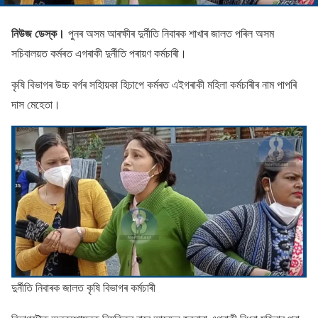
নিউজ ডেস্ক।
পুনৰ অসম আৰক্ষীৰ দুৰ্নীতি নিবাৰক শাখাৰ জালত পৰিল অসম
সচিবালয়ত কৰ্মৰত এগৰাকী দুৰ্নীতি পৰায়ণ কৰ্মচাৰী।
কৃষি বিভাগৰ উচ্চ বৰ্গৰ সহািয়কা হিচাপে কৰ্মৰত এইগৰাকী মহিলা কৰ্মচাৰীৰ নাম পাপৰি
দাস মেহেতা।
দুৰ্নীতি নিবাৰক জালত কৃষি বিভাগৰ কৰ্মচাৰী