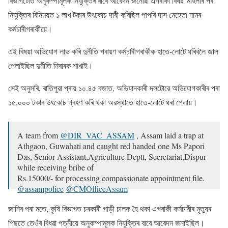
বিভাগটােত অনুকম্পামূলক নিযুক্তিৰ বাবে আবেদন জনােৱা এগৰাকী বিধৱা মহিলাৰ পৰা
নিযুক্তিৰ বিনিময়ত ১ লাখ টকাৰ উৎকােচ দাবী কৰিছিল পাপৰি দাস মেহেতা নামৰ
কৰ্মচাৰীগৰাকীয়ে।
এই বিষয়া অভিযােগ লাভ কৰি দুৰ্নীতি পৰায়ণ কৰ্মচাৰীগৰাকীক হাতে-লােটে ধৰিবলৈ জাল
পেলাইছিল দুৰ্নীতি নিবাৰক শাখাই।
সেই অনুসৰি, ৰাতিপুৱা প্ৰায় ১০.৪৫ বজাত, অভিযানকাৰী দলটােৱে অভিযোগকাৰীৰ পৰা
১৫,০০০ টকাৰ উৎকোচ গ্ৰহণ কৰি থকা অৱস্থাতে হাতে-লােটে ধৰা পেলায়।
A team from
@DIR_VAC_ASSAM
, Assam laid a trap at
Athgaon, Guwahati and caught red handed one Ms Papori
Das, Senior Assistant,Agriculture Deptt, Secretariat,Dispur
while receiving bribe of
Rs.15000/- for processing compassionate appointment file.
@assampolice
@CMOfficeAssam
— GP Singh (@gpsinghips)
February 10, 2022
জানিব পৰা মতে, কৃষি বিভাগত চৰকাৰী গাড়ী চালক হৈ থকা এগৰাকী কৰ্মচাৰীৰ মৃত্যুৰ
পিছতে তেওঁৰ বিধৱা পত্নীয়ে অনুকম্পামূলক নিযুক্তিৰ বাবে আবেদন জনাইছিল।