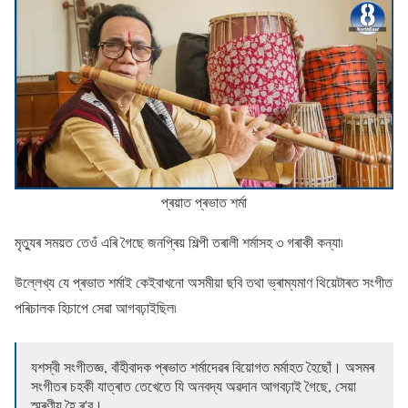
প্ৰয়াত প্ৰভাত শৰ্মা
মৃত্যুৰ সময়ত তেওঁ এৰি গৈছে জনপ্ৰিয় শিল্পী তৰালী শৰ্মাসহ ৩ গৰাকী কন্যা৷
উল্লেখ্য যে প্ৰভাত শৰ্মাই কেইবাখনো অসমীয়া ছবি তথা ভ্ৰাম্যমাণ থিয়েটাৰত সংগীত
পৰিচালক হিচাপে সেৱা আগবঢ়াইছিল৷
যশস্বী সংগীতজ্ঞ, বাঁহীবাদক প্ৰভাত শৰ্মাদেৱৰ বিয়োগত মৰ্মাহত হৈছোঁ। অসমৰ
সংগীতৰ চহকী যাত্ৰাত তেখেতে যি অনবদ্য অৱদান আগবঢ়াই গৈছে, সেয়া
স্মৰণীয় হৈ ৰ'ব।