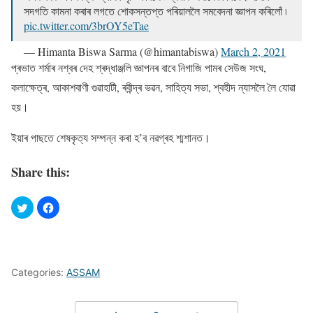
সদগতি কামনা কৰাৰ লগতে শোকসন্তপ্ত পৰিয়াললৈ সমবেদনা জ্ঞাপন কৰিলোঁ ৷
pic.twitter.com/3brOY5eTae
— Himanta Biswa Sarma (@himantabiswa)
March 2, 2021
প্ৰভাত শৰ্মাৰ নশ্বৰ দেহ শ্ৰদ্ধাঞ্জলি জ্ঞাপনৰ বাবে নিগাজি পামৰ সেউজ সংঘ,
কলাক্ষেত্ৰ, আকাশবাণী গুৱাহাটী, ৰবীন্দ্ৰ ভৱন, সাহিত্য সভা, শ্বহীদ ন্যাসলৈ লৈ যােৱা
হয়।
ইয়াৰ পাছতে শেষকৃত্য সম্পন্ন কৰা হ’ব নৱগ্ৰহ শ্মশানত।
Share this:
Categories:
ASSAM