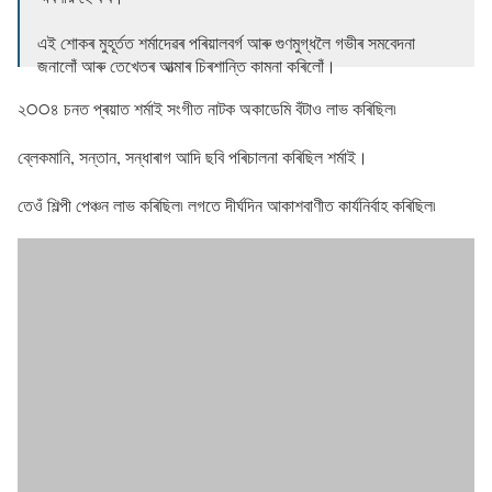
এই শোকৰ মুহূৰ্তত শৰ্মাদেৱৰ পৰিয়ালবৰ্গ আৰু গুণমুগ্ধলৈ গভীৰ সমবেদনা
জনালোঁ আৰু তেখেতৰ আত্মাৰ চিৰশান্তি কামনা কৰিলোঁ।
২੦੦৪ চনত প্ৰয়াত শৰ্মাই সংগীত নাটক অকাডেমি বঁটাও লাভ কৰিছিল৷
ঔঁ শান্তি
pic.twitter.com/QlSPkCkUUa
— Sarbananda Sonowal (@sarbanandsonwal)
March 2,
ব্লেকমানি, সন্তান, সন্ধাৰাগ আদি ছবি পৰিচালনা কৰিছিল শৰ্মাই।
2021
তেওঁ শিল্পী পেঞ্চন লাভ কৰিছিল৷ লগতে দীৰ্ঘদিন আকাশবাণীত কাৰ্যনিৰ্বাহ কৰিছিল৷