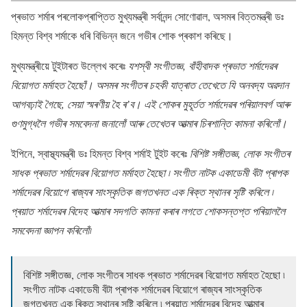
প্ৰভাত শৰ্মাৰ পৰলোকপ্ৰাপ্তিত মুখ্যমন্ত্ৰী সৰ্বানন্দ সোণোৱাল, অসমৰ বিত্তমন্ত্ৰী ডঃ
হিমন্ত বিশ্ব শৰ্মাকে ধৰি বিভিন্ন জনে গভীৰ শোক প্ৰকাশ কৰিছে।
মুখ্যমন্ত্ৰীয়ে টুইটাৰত উল্লেখ কৰেঃ
যশস্বী সংগীতজ্ঞ, বাঁহীবাদক প্ৰভাত শৰ্মাদেৱৰ
বিয়োগত মৰ্মাহত হৈছোঁ। অসমৰ সংগীতৰ চহকী যাত্ৰাত তেখেতে যি অনবদ্য অৱদান
আগবঢ়াই গৈছে, সেয়া স্মৰণীয় হৈ ৰ’ব। এই শোকৰ মুহূৰ্তত শৰ্মাদেৱৰ পৰিয়ালবৰ্গ আৰু
গুণমুগ্ধলৈ গভীৰ সমবেদনা জনালোঁ আৰু তেখেতৰ আত্মাৰ চিৰশান্তি কামনা কৰিলোঁ।
ইপিনে, স্বাস্থ্যমন্ত্ৰী ডঃ হিমন্ত বিশ্ব শৰ্মাই টুইট কৰেঃ
বিশিষ্ট সঙ্গীতজ্ঞ, লোক সংগীতৰ
সাধক প্ৰভাত শৰ্মাদেৱৰ বিয়োগত মৰ্মাহত হৈছো ৷ সংগীত নাটক একাডেমী বঁটা প্ৰাপক
শৰ্মাদেৱৰ বিয়োগে ৰাজ্যৰ সাংস্কৃতিক জগতখনত এক ৰিক্ত স্থানৰ সৃষ্টি কৰিলে ৷
প্ৰয়াত শৰ্মাদেৱৰ বিদেহ আত্মাৰ সদগতি কামনা কৰাৰ লগতে শোকসন্তপ্ত পৰিয়াললৈ
সমবেদনা জ্ঞাপন কৰিলোঁ৷
বিশিষ্ট সঙ্গীতজ্ঞ, লোক সংগীতৰ সাধক প্ৰভাত শৰ্মাদেৱৰ বিয়োগত মৰ্মাহত হৈছো ৷
সংগীত নাটক একাডেমী বঁটা প্ৰাপক শৰ্মাদেৱৰ বিয়োগে ৰাজ্যৰ সাংস্কৃতিক
জগতখনত এক ৰিক্ত স্থানৰ সৃষ্টি কৰিলে ৷ প্ৰয়াত শৰ্মাদেৱৰ বিদেহ আত্মাৰ