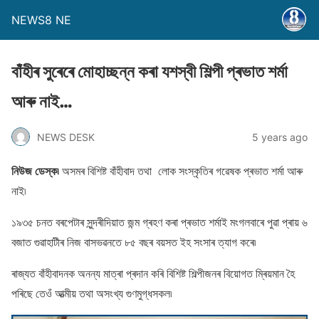
NEWS8 NE
বাঁহীৰ সুৰেৰে মোহাচ্ছন্ন কৰা যশস্বী শিল্পী প্ৰভাত শৰ্মা
আৰু নাই…
NEWS DESK
5 years ago
নিউজ ডেস্ক৷
অসমৰ বিশিষ্ট বাঁহীবাদ তথা লোক সংস্কৃতিৰ গৱেষক প্ৰভাত শৰ্মা আৰু
নাই৷
১৯৩৫ চনত বৰপেটাৰ সুন্দৰীদিয়াত জন্ম গ্ৰহণ কৰা প্ৰভাত শৰ্মাই মংগলবাৰে পুৱা প্ৰায় ৬
বজাত গুৱাহাটীৰ নিজ বাসভৱনতে ৮৫ বছৰ বয়সত ইহ সংসাৰ ত্যাগ কৰে৷
ৰাজ্যত বাঁহীবাদনক অনন্য মাত্ৰা প্ৰদান কৰি বিশিষ্ট শিল্পীজনৰ বিয়ােগত ম্ৰিয়মান হৈ
পৰিছে তেওঁ আত্মীয় তথা অসংখ্য গুণমুগ্ধসকল৷