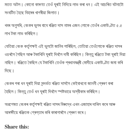
মতত অটল। কোনো কাৰণত তেওঁ ঘূৰাই নিদিয়ে লাভ কৰা ধন। এই আচৰিত ঘটনাটো
সংঘটিত হৈছে বিহাৰৰ খাগৰীয়া জিলাত।
খবৰ অনুসৰি, বেংকৰ ভুলৰ বাবে ৰঞ্জিত দাস নামৰ এজন লোকে তেওঁৰ একাউণ্টত ৫.৫
লাখ টকা লাভ কৰিছিল।
যেতিয়া বেংক কৰ্তৃপক্ষই এই ভুলটো জানিব পাৰিছিল, তেতিয়া তেওঁলোকে ৰঞ্জিত দাসৰ
ওচৰলৈ গৈছিল আৰু টকাখিনি ঘূৰাই দিবলৈ দাবী কৰিছিল। কিন্তু ৰঞ্জিতে টকা ঘূৰাই দিয়া
নাছিল। ৰঞ্জিতে কৈছিল যে টকাখিনি তেওঁক প্ৰধানমন্ত্ৰী মোদীয়ে একাউণ্টত জমা কৰি
দিছে।
বেংকৰ পৰা ধন ঘূৰাই দিয়া সন্দৰ্ভত ৰঞ্জিত দাসলৈ কেইবাখনো জাননী প্ৰেৰণ কৰা
হৈছিল। কিন্তু তেওঁ ধন ঘূৰাই দিবলৈ স্পষ্টভাৱে অস্বীকাৰ কৰিছিল।
অৱশেষত বেংকৰ কৰ্তৃপক্ষই ৰঞ্জিত দাসৰ বিৰুদ্ধে এখন এজাহাৰ দাখিল কৰে আৰু
আৰক্ষীয়ে ৰঞ্জিতক গ্ৰেপ্তাৰ কৰি কাৰাগাৰলৈ প্ৰেৰণ কৰে।
Share this: