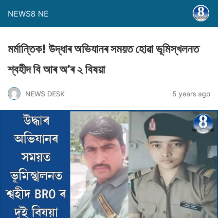
NEWS8 NE
মৰ্মান্তিক! উদ্ধাৰ অভিযানৰ সময়ত হােৱা ভূমিস্খলনত
শ্বহীদ বি আৰ অ’ৰ ২ বিষয়া
NEWS DESK
5 years ago