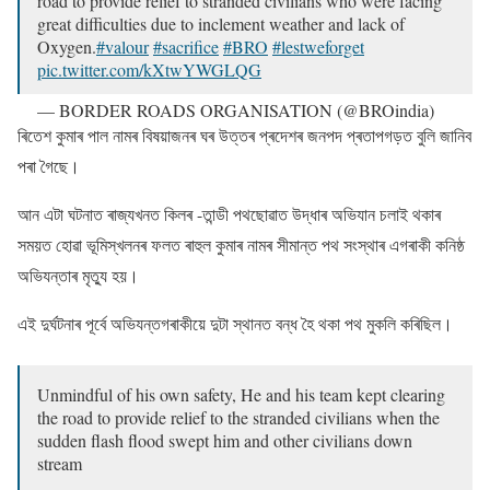
road to provide relief to stranded civilians who were facing
great difficulties due to inclement weather and lack of
Oxygen.
#valour
#sacrifice
#BRO
#lestweforget
pic.twitter.com/kXtwYWGLQG
— BORDER ROADS ORGANISATION (@BROindia)
July 31, 2021
ৰিতেশ কুমাৰ পাল নামৰ বিষয়াজনৰ ঘৰ উত্তৰ প্ৰদেশৰ জনপদ প্ৰতাপগড়ত বুলি জানিব
পৰা গৈছে।
আন এটা ঘটনাত ৰাজ্যখনত কিলৰ -তান্ডী পথছােৱাত উদ্ধাৰ অভিযান চলাই থকাৰ
সময়ত হােৱা ভূমিস্খলনৰ ফলত ৰাহুল কুমাৰ নামৰ সীমান্ত পথ সংস্থাৰ এগৰাকী কনিষ্ঠ
অভিযন্তাৰ মৃত্যু হয়।
এই দুৰ্ঘটনাৰ পূৰ্বে অভিযন্তগৰাকীয়ে দুটা স্থানত বন্ধ হৈ থকা পথ মুকলি কৰিছিল।
Unmindful of his own safety, He and his team kept clearing
the road to provide relief to the stranded civilians when the
sudden flash flood swept him and other civilians down
stream