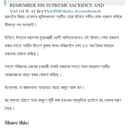
REMEMBER HIS SUPREME SACRIFICE AND
VALOUR ALWAYS
@PMOIndia
@rajnathsingh
দুজনকৈ বিষয়া এনেদৰে ভূমিস্খলনত শ্বহীদ হােৱা ঘটনাত গভীৰ শােক প্ৰকাশ কৰিছে
@drajaykumar_ias
সীমান্ত পথ সংস্থাই।
— BORDER ROADS ORGANISATION (@BROindia)
August 1, 2021
ইপিনে, উত্তৰ প্ৰদেশৰ মুখ্যমন্ত্ৰী যােগী আদিত্যনাথেও এই ঘটনাত শােক প্ৰকাশ
কৰাৰ লগতে শ্বহীদ ৰিতেশ কুমাৰ পালৰ পৰিয়াললৈ নগদ ৫੦ লাখ টকাৰ সাহায্য
প্ৰদানৰ ঘােষণা কৰিছে।
লগতে পৰিয়ালৰ এজনক চৰকাৰী চাকৰি প্ৰদানৰ লগতে পথৰ নামকৰণ শ্বহীদ
জােৱানজনৰ নামত কৰাৰ ঘােষণা কৰিছে।
উল্লেখ্য যে ৰাজ্যখনত অব্যাহত আছে বৰষুণ আৰু বান।
বহু স্থানত হঠাতে অহা বৰষুণে সৃষ্টি কৰা ভয়ংকৰ প্ৰাকৃতিক দুৰ্যোগে বহু লোকৰ প্ৰাণ
লৈছে।
Share this: