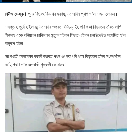
নিউজ ডেস্ক।
পুনৰ বিদ্যুৎ বিভাগৰ মৰণফান্দত পৰিল প্ৰাণ গ’ল এজন লােকৰ।
এসপ্তাহ পূৰ্বে হাইলাকান্দিত পথৰ ওপৰত বিচ্ছিন্ন হৈ পৰি থকা বিদ্যুতৰ তাঁৰত লাগি
শিশুসহ একে পৰিয়ালৰ চাৰিজনৰ মৃত্যুৰ ঘটনাৰ পিছত এইবাৰ চৰাইদেউত সংঘটিত হ’ল
অনুৰূপ ঘটনা।
সাপেখাতী বৰুৱানগৰ কছাৰীপথাৰত পথৰ ওপৰত পৰি থকা বিদ্যুতৰ তাঁৰৰ সংস্পৰ্শলৈ
আহি প্ৰাণ গ’ল এগৰাকী গৃহৰক্ষী জােৱানৰ।