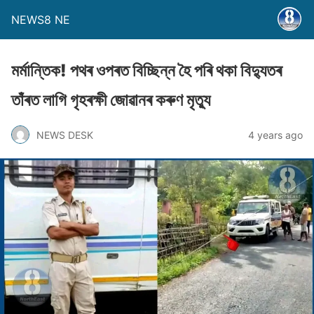
NEWS8 NE
মৰ্মান্তিক! পথৰ ওপৰত বিচ্ছিন্ন হৈ পৰি থকা বিদ্যুতৰ
তাঁৰত লাগি গৃহৰক্ষী জােৱানৰ কৰুণ মৃত্যু
NEWS DESK
4 years ago