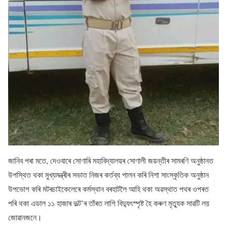
জানিব পৰা মতে, দেওবাৰে সোণাৰি মহাবিদ্যালয়ৰ সোণালী জয়ন্তীৰ সামৰণি অনুষ্ঠানত
উপস্থিত থকা মুখ্যমন্ত্ৰীৰ সভাত নিজৰ কৰ্তব্য পালন কৰি নিশা সাংস্কৃতিক অনুষ্ঠান
উপভোগ কৰি মটৰচাইকেলেৰে কৰ্মস্থান বৰহাটলৈ আহি থকা অৱস্থাত পথৰ ওপৰত
পৰি থকা এডাল ১১ হাজাৰ ভল্ট’ৰ তাঁৰত লাগি বিদ্যুৎস্পৃষ্ট হৈ কৰুণ মৃত্যুক সাৱটি লয়
জােৱানজনে।