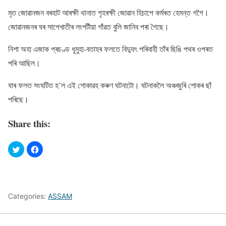
মৃত জােৱানজন বৰহাট আৰক্ষী থানাত গৃহৰক্ষী জোৱান হিচাপে কৰ্মৰত হেমন্ত গগৈ।
জােৱানজনৰ ঘৰ সাপেখাতীৰ লংপটীয়া গাঁৱত বুলি জানিব পৰা গৈছে।
নিশা অহা এজাক প্ৰচণ্ড ধুমুহা-বতাহৰ ফলতে বিদ্যুৎ পৰিবাহী তাঁৰ ছিঙি পথৰ ওপৰত
পৰি আছিল।
যাৰ ফলত সংঘটিত হ’ল এই শোকাৱহ কৰুণ ঘটনাটো। ঘটনাকলৈ অঞ্চজুৰি শোকৰ ছাঁ
পৰিছে।
Share this:
Categories:
ASSAM