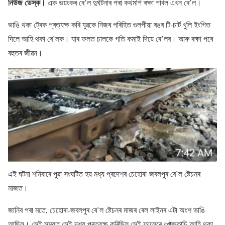
নিউজ ডেস্ক।
এক ভয়ংকৰ ৰে’ল দুৰ্ঘটনাৰ পৰা কথমপি ৰক্ষা পৰিল এখন ৰে’ল।
ভাঙি থকা ট্ৰেক প্ৰত্যক্ষ কৰি যুৱকে নিজৰ পৰিহিত গুলপীয়া ৰঙৰ টি-চাৰ্ট খুলি ইংগিত
দিলে আহি থকা ৰে’লক। যাৰ ফলত চালকে গতি কমাই দিয়ে ৰে’লৰ। আৰু ৰক্ষা পৰে
বহুতৰ জীৱন।
এই ঘটনা শনিবাৰে পুৱা সংঘটিত হয় মধ্য প্ৰদেশৰ চেহোৰা-জবলপুৰ ৰে’ল ষ্টেচনৰ
মাজত।
জানিব পৰা মতে, চেহোৰা-জবলপুৰ ৰে’ল ষ্টেচনৰ মাজৰ ৰেল লাইনৰ এটা অংশ ভাঙি
আছিল। সেই সময়ত সেই দৃশ্য প্ৰত্যক্ষ কৰিছিল সেই ফালেৰে খোজকাঢ়ি আহি থকা