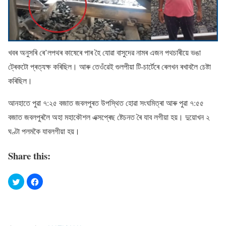
খবৰ অনুসৰি ৰে’লপথৰ কাষেৰে পাৰ হৈ যোৱা বাসুদেৱ নামৰ এজন পথচাৰীয়ে ভঙা
ট্ৰেকটো প্ৰত্যক্ষ কৰিছিল। আৰু তেওঁৱেই গুলপীয়া টি-চাৰ্টেৰে ৰেলখন ৰখাবলৈ চেষ্টা
কৰিছিল।
আনহাতে পুৱা ৭:২৫ বজাত জবলপুৰত উপস্থিত হোৱা সংঘমিত্ৰা আৰু পুৱা ৭:৫৫
বজাত জবলপুৰলৈ অহা মহাকৌশল এক্সপ্ৰেছ ষ্টেচনত ৰৈ যাব লগীয়া হয়। দুয়োখন ২
ঘণ্টা পলমকৈ যাবলগীয়া হয়।
Share this: