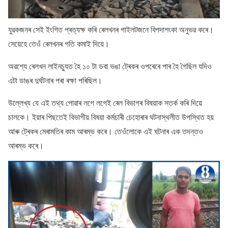
যুৱকজনৰ সেই ইংগিত প্ৰত্যক্ষ কৰি ৰেলখনৰ পাইলটজনে বিপদাশংকা অনুভৱ কৰে।
সেয়েহে তেওঁ ৰেলখনৰ গতি কমাই দিয়ে।
অৱশ্যে ৰেলখন লাইনচ্যুত হৈ ১০ টা ডবা ভঙা ট্ৰেকৰ ওপৰেৰে পাৰ হৈ গৈছিল যদিও
এটা ডাঙৰ দুৰ্ঘটনাৰ পৰা ৰক্ষা পৰিছিল।
উল্লেখ্য যে এই তথ্য পোৱাৰ লগে লগেই ৰেল বিভাগৰ বিষয়াক সতৰ্ক কৰি দিয়ে
চালকে। ইয়াৰ পিছতেই বিভাগীয় বিষয়া কৰ্মচাৰী চেহোৰাৰ ঘটনাস্থলীত উপস্থিত হয়
আৰু ট্ৰেকৰ মেৰামতিৰ কাম আৰম্ভ কৰে। তেওঁলোকে এই ঘটনাৰ এক তদন্তও
আৰম্ভ কৰে।