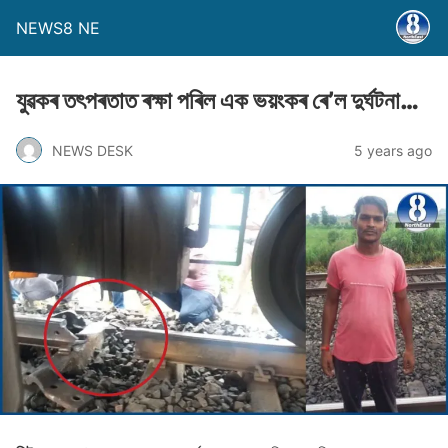
NEWS8 NE
যুৱকৰ তৎপৰতাত ৰক্ষা পৰিল এক ভয়ংকৰ ৰে’ল দুৰ্ঘটনা…
NEWS DESK
5 years ago