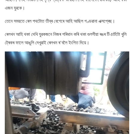
এজন যুৱকে।
তেনে সময়তে ৰেল পথটোত তীব্ৰ বেগেৰে আহি আছিল গণ্ডৱানা এক্সপ্ৰেছ।
ৰেলখন আহি থকা দেখি যুৱকজনে নিজৰ পৰিধান কৰি থকা গুলপীয়া ৰঙৰ টি-চাৰ্টটো খুলি
ট্ৰেকৰ ফালে আঙুলি দেখুৱাই ৰেলখন ৰ’বলৈ ইংগিত দিয়ে।