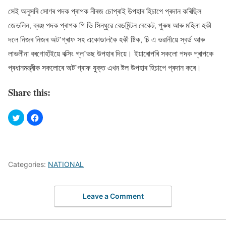
— Tejasvi Surya (@Tejasvi_Surya)
August 19, 2021
সেই অনুসৰি সোণৰ পদক প্ৰাপক নীৰজ চোপ্ৰাই উপহাৰ হিচাপে প্ৰদান কৰিছিল
জেভলিন, ব্ৰঞ্জ পদক প্ৰাপক পি ভি সিন্ধুৱে বেডমিন্টন ৰেকেট, পুৰুষ আৰু মহিলা হকী
দলে নিজৰ নিজৰ অট’গ্ৰাফ সহ একোডালকৈ হকী ষ্টিক, চি এ ভৱানীয়ে স্বৰ্ড আৰু
লাভলীনা বৰগোহাঁইয়ে বক্সিং গ্ল’ভছ উপহাৰ দিয়ে। ইয়াৰোপৰি সকলো পদক প্ৰাপকে
প্ৰধানমন্ত্ৰীক সকলোৰে অট’গ্ৰাফ যুক্ত এখন ষ্টল উপহাৰ হিচাপে প্ৰদান কৰে।
Share this:
Categories:
NATIONAL
Leave a Comment