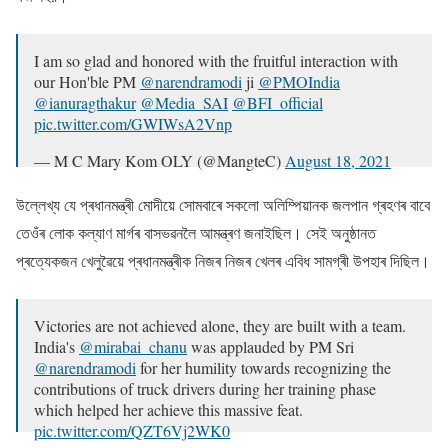
I am so glad and honored with the fruitful interaction with
our Hon'ble PM
@narendramodi
ji
@PMOIndia
@ianuragthakur
@Media_SAI
@BFI_official
pic.twitter.com/GWIWsA2Vnp
— M C Mary Kom OLY (@MangteC)
August 18, 2021
উল্লেখ্য যে প্ৰধানমন্ত্ৰী মোদীয়ে সোমবাৰে সকলো অলিম্পিয়ানক জলপান গ্ৰহণৰ বাবে
তেওঁৰ লোক কল্যাণ মাৰ্গৰ বাসভৱনলৈ আমন্ত্ৰণ জনাইছিল। সেই অনুষ্ঠানত
প্ৰত্যেকজন খেলুৱৈয়ে প্ৰধানমন্ত্ৰীক নিজৰ নিজৰ খেলৰ এবিধ সামগ্ৰী উপহাৰ দিছিল।
Victories are not achieved alone, they are built with a team.
India's
@mirabai_chanu
was applauded by PM Sri
@narendramodi
for her humility towards recognizing the
contributions of truck drivers during her training phase
which helped her achieve this massive feat.
pic.twitter.com/QZT6Vj2WK0