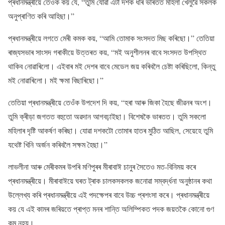
প্ৰধানমন্ত্ৰীয়ে তেওঁক কয় যে, “তুমি যোৱা এটা দশক ধৰি ভাৰতত মহিলা খেলুৱৈ সকলক
অনুপ্ৰাণিত কৰি আহিছা।”
প্ৰধানমন্ত্ৰীয়ে লগতে মেৰী কমক কয়, “আমি তোমাক সংসদত মিছ কৰিছো।” তেতিয়া
ৰাজ্যসভাৰ সাংসদ গৰাকীয়ে উত্তৰত কয়, “মই অনুশীলনৰ বাবে সংসদত উপস্থিত
থাকিব নোৱাৰিলো। এইবাৰ মই দেশৰ বাবে মেডেল জয় কৰিবলৈ চেষ্টা কৰিছিলো, কিন্তু
মই নোৱাৰিলো। মই ক্ষমা বিছাৰিছো।”
তেতিয়া প্ৰধানমন্ত্ৰীয়ে তেওঁক উপদেশ দি কয়, “হৰা আৰু জিকা হৈছে জীৱনৰ অংশ।
তুমি ক্ৰীড়া জগতত বহুতো অৱদান আগবঢ়াইছা। বিশেষকৈ ভাৰতত। তুমি সকলো
মহিলাৰ দৃষ্টি আকৰ্ষণ কৰিছা। যোৱা দশকটো তোমাৰ হাতৰ মুঠিত আছিল, সেয়েহে তুমি
যথেষ্ট খিনি অৰ্জন কৰিবলৈ সক্ষম হৈছা।”
লাভলীনা আৰু মেৰীকমৰ উপৰি মণিপুৰৰ মীৰাবাঈ চানুৰ সৈতেও মত-বিনিময় কৰে
প্ৰধানমন্ত্ৰীয়ে। মীৰাবাঈয়ে ঘৰত ট্ৰাক চালকসকলক জনােৱা সম্বৰ্দ্ধনা অনুষ্ঠানৰ কথা
উল্লেখ্য কৰি প্ৰধানমন্ত্ৰীয়ে এই পদক্ষেপৰ বাবে উচ্চ প্ৰশংসা কৰে। প্ৰধানমন্ত্ৰীয়ে
কয় যে এই কামৰ জৰিয়তে প্ৰাপ্ত মনৰ শান্তি অলিম্পিকত পদক জয়তকৈ কােনাে গুণ
কম নহয়।