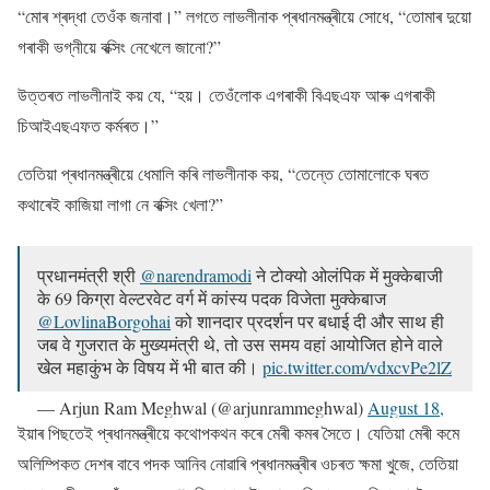
“মোৰ শ্ৰদ্ধা তেওঁক জনাবা।” লগতে লাভলীনাক প্ৰধানমন্ত্ৰীয়ে সোধে, “তোমাৰ দুয়ো
গৰাকী ভগ্নীয়ে বক্সিং নেখেলে জানো?”
উত্তৰত লাভলীনাই কয় যে, “হয়। তেওঁলোক এগৰাকী বিএছএফ আৰু এগৰাকী
চিআইএছএফত কৰ্মৰত।”
তেতিয়া প্ৰধানমন্ত্ৰীয়ে ধেমালি কৰি লাভলীনাক কয়, “তেন্তে তোমালোকে ঘৰত
কথাৰেই কাজিয়া লাগা নে বক্সিং খেলা?”
प्रधानमंत्री श्री
@narendramodi
ने टोक्यो ओलंपिक में मुक्केबाजी
के 69 किग्रा वेल्टरवेट वर्ग में कांस्य पदक विजेता मुक्केबाज
@LovlinaBorgohai
को शानदार प्रदर्शन पर बधाई दी और साथ ही
जब वे गुजरात के मुख्यमंत्री थे, तो उस समय वहां आयोजित होने वाले
खेल महाकुंभ के विषय में भी बात की।
pic.twitter.com/vdxcvPe2lZ
— Arjun Ram Meghwal (@arjunrammeghwal)
August 18,
2021
ইয়াৰ পিছতেই প্ৰধানমন্ত্ৰীয়ে কথোপকথন কৰে মেৰী কমৰ সৈতে। যেতিয়া মেৰী কমে
অলিম্পিকত দেশৰ বাবে পদক আনিব নোৱাৰি প্ৰধানমন্ত্ৰীৰ ওচৰত ক্ষমা খুজে, তেতিয়া