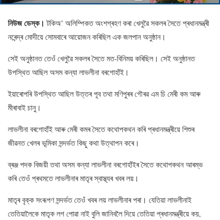
নিউজ ডেস্ক।
টকিঅ’ অলিম্পিকত অংশগ্ৰহণ কৰা খেলুৱৈ সকলৰ সৈতে প্ৰধানমন্ত্ৰী
নৰেন্দ্ৰ মোদীয়ে সোমবাৰে আয়োজন কৰিছিল এক জলপান অনুষ্ঠান।
সেই অনুষ্ঠানত তেওঁ খেলুৱৈ সকলৰ সৈতে মত-বিনিময় কৰিছিল। সেই অনুষ্ঠানত
উপস্থিত আছিল অসম কন্যা লাভলীনা বৰগোহাঁই।
ইয়াৰোপৰি উপস্থিত আছিল উত্তৰ পূব তথা মণিপুৰৰ গৌৰৱ এম চি মেৰী কম আৰু
মীৰাবাই চানু।
লাভলীনা বৰগোহাঁই আৰু মেৰী কমৰ সৈতে কথোপকথন কৰি প্ৰধানমন্ত্ৰীয়ে শিশুৰ
জীৱনত খেলৰ ভূমিকা সন্দৰ্ভত কিছু কথা উত্থাপন কৰে।
ব্ৰঞ্জ পদক বিজয়ী তথা অসম কন্যা লাভলীনা বৰগোহাঁইৰ সৈতে কথোপকথন আৰম্ভ
কৰি তেওঁ প্ৰথমতে লাভলীনাৰ মাতৃৰ স্বাস্থ্যৰ খবৰ লয়।
মাতৃৰ বৃক্ক সংৰূপণ সন্দৰ্ভত তেওঁ খবৰ লয় লাভলীনাৰ পৰা। যেতিয়া লাভলীনাই
তেতিয়ালৈকে মাতৃক লগ পোৱা নাই বুলি জানিবলৈ দিয়ে তেতিয়া প্ৰধানমন্ত্ৰীয়ে কয়,