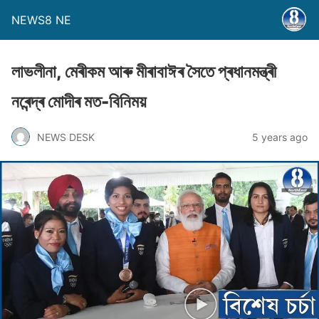
NEWS8 NE
লাভলীনা, মেৰীকম আৰু মীৰাবাঈৰ সৈতে প্ৰধানমন্ত্ৰী
নৰেন্দ্ৰ মােদীৰ মত-বিনিময়
NEWS DESK
5 years ago