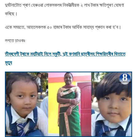
দুৰ্ঘটনাটোত প্ৰাণ হেৰুওৱা লোকসকলৰ নিকটাত্মীয়ক ২ লাখ টকাৰ ক্ষতিপূৰণ ঘোষণা
কৰিছে।
একে সময়তে, আহতসকলক ৫০ হাজাৰ টকাৰ আৰ্থিক সাহায্য প্ৰদান কৰা হ’ব।
লগতে চাওকঃ
তীব্ৰবেগী ট্ৰাকে মহটিয়াই নিলে স্কুটী, দুই কণমানি ছাত্ৰীসহ শিক্ষয়িত্ৰীৰ থিতাতে
মৃত্যু