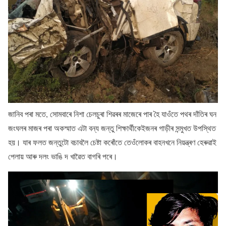
জানিব পৰা মতে, সোমবাৰে নিশা চেলচুৰা শিৱৰৰ মাজেৰে পাৰ হৈ যাওঁতে পথৰ দাঁতিৰ ঘন
জংঘলৰ মাজৰ পৰা অকস্মাত এটা বন্য জন্তু শিক্ষাৰ্থীকেইজনৰ গাড়ীৰ সন্মুখত উপস্থিত
হয়। যাৰ ফলত জন্তুটো বচাবলৈ চেষ্টা কৰোঁতে তেওঁলোকৰ বাহনখনে নিয়ন্ত্ৰণ হেৰুৱাই
পেলায় আৰু দলং ভাঙি দ খাৱৈত বাগৰি পৰে।