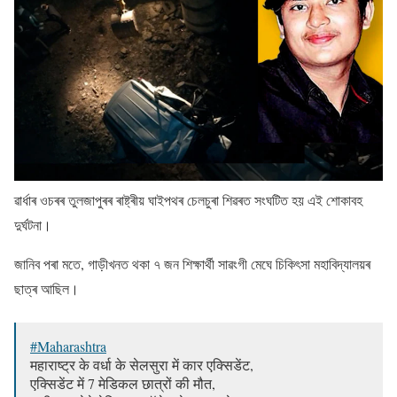
ৱাৰ্ধাৰ ওচৰৰ তুলজাপুৰৰ ৰাষ্ট্ৰীয় ঘাইপথৰ চেলচুৰা শিৱৰত সংঘটিত হয় এই শোকাবহ
দুৰ্ঘটনা।
জানিব পৰা মতে, গাড়ীখনত থকা ৭ জন শিক্ষাৰ্থী সাৱংগী মেঘে চিকিৎসা মহাবিদ্যালয়ৰ
ছাত্ৰ আছিল।
#Maharashtra
महाराष्ट्र के वर्धा के सेलसुरा में कार एक्सिडेंट,
एक्सिडेंट में 7 मेडिकल छात्रों की मौत,