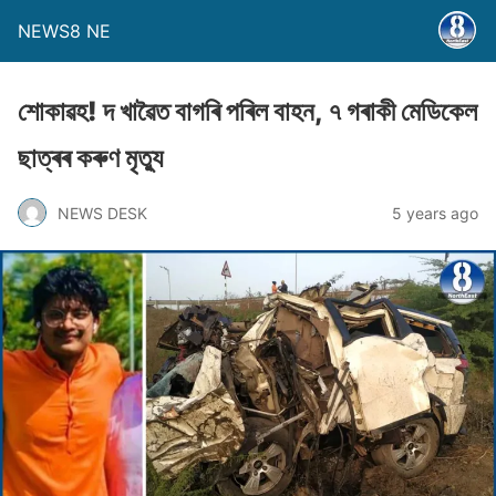
NEWS8 NE
শোকাৱহ! দ খাৱৈত বাগৰি পৰিল বাহন, ৭ গৰাকী মেডিকেল
ছাত্ৰৰ কৰুণ মৃত্যু
NEWS DESK
5 years ago