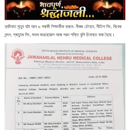
দুৰ্ঘটনাত মৃত্যু ঘটা আন ৬ গৰাকী শিক্ষাৰ্থীক ক্ৰমে- নীৰজ চৌহান, নীতিশ সিং, বিবেক
নন্দন, প্ৰত্যুষ সিং, শুভম জয়ছোৱাল আৰু পৱন শক্তি বুলি চিনাক্ত কৰা হৈছে।