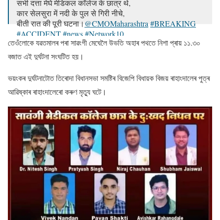
सभी दत्ता मेघे मेडिकल कॉलेज के छात्र थे,
कार सेलसुरा में नदी के पुल से गिरी नीचे,
बीती रात की पूरी घटना।
@CMOMaharashtra
#BREAKING
#ACCIDENT
#news
#Network10
তেওঁলোকে যৱতমালৰ পৰা সাৱংগী মেঘেলৈ উভতি অহাৰ পথতে নিশা প্ৰায় ১১.৩০
pic.twitter.com/KmjRzlwS3G
বজাত এই দুৰ্ঘটনা সংঘটিত হয়।
— Network10 (@Network10Update)
January 25, 2022
ভয়ংকৰ দুৰ্ঘটনাটোত তিৰোদা বিধানসভা সমষ্টিৰ বিজেপি বিধায়ক বিজয় ৰাহাংদালেৰ পুত্ৰ
আৱিষ্কাৰ ৰাহাংদালেৰো কৰুণ মৃত্যু ঘটে।