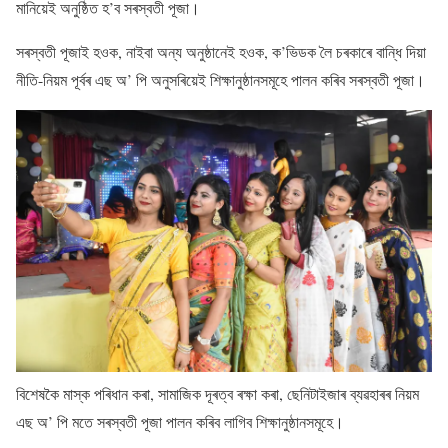
মানিয়েই অনুষ্ঠিত হ’ব সৰস্বতী পূজা।
সৰস্বতী পূজাই হওক, নাইবা অন্য অনুষ্ঠানেই হওক, ক’ভিডক লৈ চৰকাৰে বান্ধি দিয়া
নীতি-নিয়ম পূৰ্বৰ এছ অ’ পি অনুসৰিয়েই শিক্ষানুষ্ঠানসমূহে পালন কৰিব সৰস্বতী পূজা।
বিশেষকৈ মাস্ক পৰিধান কৰা, সামাজিক দূৰত্ব ৰক্ষা কৰা, ছেনিটাইজাৰ ব্যৱহাৰৰ নিয়ম
এছ অ’ পি মতে সৰস্বতী পূজা পালন কৰিব লাগিব শিক্ষানুষ্ঠানসমূহে।