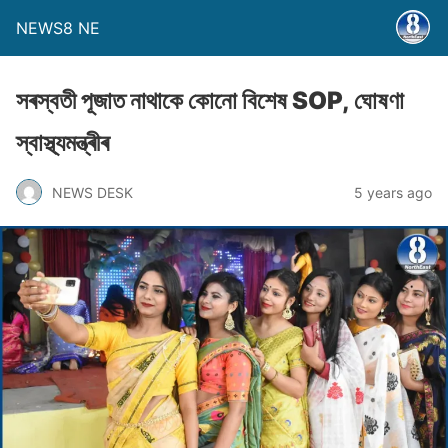
NEWS8 NE
সৰস্বতী পূজাত নাথাকে কােনাে বিশেষ SOP, ঘােষণা
স্বাস্থ্যমন্ত্ৰীৰ
NEWS DESK
5 years ago