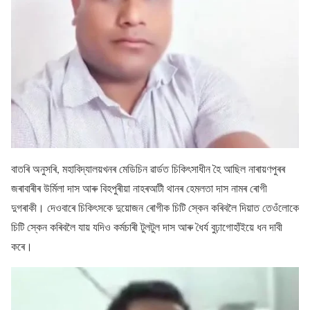
বাতৰি অনুসৰি, মহাবিদ্যালয়খনৰ মেডিচিন ৱাৰ্ডত চিকিৎসাধীন হৈ আছিল নাৰায়ণপুৰৰ
জৰাবাৰীৰ উর্মিলা দাস আৰু বিহপুৰীয়া নাহৰআটী থানৰ হেমলতা দাস নামৰ ৰোগী
দুগৰাকী। দেওবাৰে চিকিৎসকে দুয়োজন ৰোগীক চিটি স্কেন কৰিবলৈ দিয়াত তেওঁলোকে
চিটি স্কেন কৰিবলৈ যায় যদিও কৰ্মচাৰী টুলটুল দাস আৰু ধৈৰ্য বুঢ়াগোহাঁইয়ে ধন দাবী
কৰে।