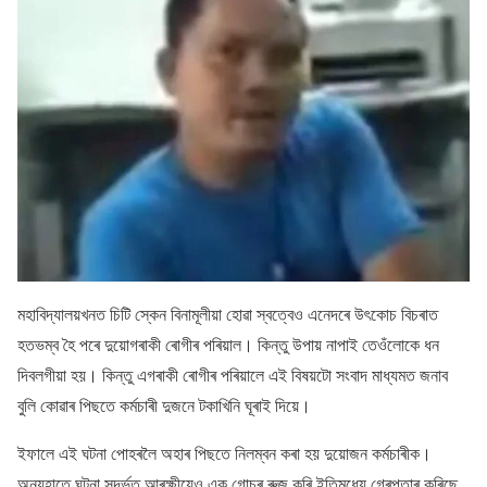
মহাবিদ্যালয়খনত চিটি স্কেন বিনামূলীয়া হোৱা স্বত্বেও এনেদৰে উৎকোচ বিচৰাত
হতভম্ব হৈ পৰে দুয়োগৰাকী ৰোগীৰ পৰিয়াল। কিন্তু উপায় নাপাই তেওঁলোকে ধন
দিবলগীয়া হয়। কিন্তু এগৰাকী ৰোগীৰ পৰিয়ালে এই বিষয়টো সংবাদ মাধ্যমত জনাব
বুলি কোৱাৰ পিছতে কৰ্মচাৰী দুজনে টকাখিনি ঘূৰাই দিয়ে।
ইফালে এই ঘটনা পোহৰলৈ অহাৰ পিছতে নিলম্বন কৰা হয় দুয়োজন কৰ্মচাৰীক।
অন্যহাতে ঘটনা সন্দৰ্ভত আৰক্ষীয়েও এক গোচৰ ৰুজু কৰি ইতিমধ্যে গ্ৰেপ্তাৰ কৰিছে