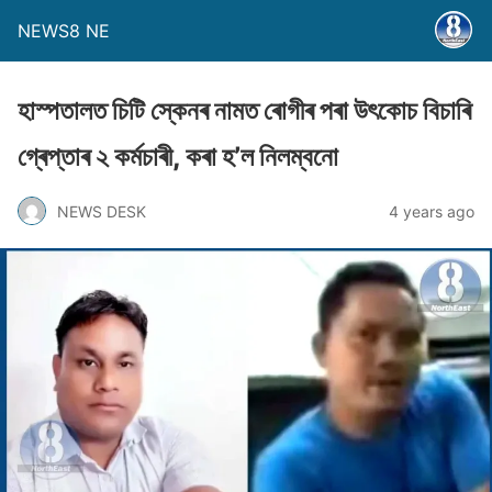
NEWS8 NE
হাস্পতালত চিটি স্কেনৰ নামত ৰোগীৰ পৰা উৎকোচ বিচাৰি
গ্ৰেপ্তাৰ ২ কৰ্মচাৰী, কৰা হ’ল নিলম্বনো
NEWS DESK
4 years ago