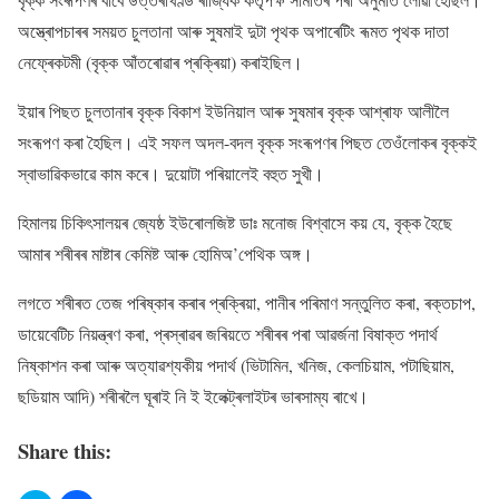
অস্ত্ৰোপচাৰৰ সময়ত চুলতানা আৰু সুষমাই দুটা পৃথক অপাৰেটিং ৰূমত পৃথক দাতা
নেফ্ৰেকটমী (বৃক্ক আঁতৰোৱাৰ প্ৰক্ৰিয়া) কৰাইছিল।
ইয়াৰ পিছত চুলতানাৰ বৃক্ক বিকাশ ইউনিয়াল আৰু সুষমাৰ বৃক্ক আশ্ৰাফ আলীলৈ
সংৰূপণ কৰা হৈছিল। এই সফল অদল-বদল বৃক্ক সংৰূপণৰ পিছত তেওঁলোকৰ বৃক্কই
স্বাভাৱিকভাৱে কাম কৰে। দুয়োটা পৰিয়ালেই বহুত সুখী।
হিমালয় চিকিৎসালয়ৰ জ্যেষ্ঠ ইউৰোলজিষ্ট ডাঃ মনোজ বিশ্বাসে কয় যে, বৃক্ক হৈছে
আমাৰ শৰীৰৰ মাষ্টাৰ কেমিষ্ট আৰু হোমিঅ’পেথিক অঙ্গ।
লগতে শৰীৰত তেজ পৰিষ্কাৰ কৰাৰ প্ৰক্ৰিয়া, পানীৰ পৰিমাণ সন্তুলিত কৰা, ৰক্তচাপ,
ডায়েবেটিচ নিয়ন্ত্ৰণ কৰা, প্ৰস্ৰাৱৰ জৰিয়তে শৰীৰৰ পৰা আৱৰ্জনা বিষাক্ত পদাৰ্থ
নিষ্কাশন কৰা আৰু অত্যাৱশ্যকীয় পদাৰ্থ (ভিটামিন, খনিজ, কেলচিয়াম, পটাছিয়াম,
ছডিয়াম আদি) শৰীৰলৈ ঘূৰাই নি ই ইলেক্ট্ৰলাইটৰ ভাৰসাম্য ৰাখে।
Share this: