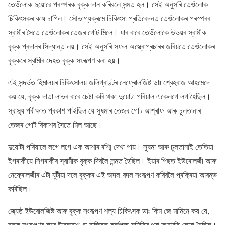
তেওঁলোক দুয়োৱে পৰস্পৰক বৃক্ক দান কৰিবলৈ সন্মত হল। সেই অনুসৰি তেওঁলোক
চিকিৎসকৰ কাষ চাপিল। সৌভাগ্যক্ৰমে চিকিৎসা প্ৰতিবেদনত তেওঁলোকৰ পৰস্পৰৰ
স্বামীৰ সৈতে তেওঁলোকৰ তেজৰ গোট মিলে। যাৰ বাবে তেওঁলোকে উভয়ৰ স্বামীক
বৃক্ক প্ৰদানৰ সিদ্ধান্ত লয়। সেই অনুসৰি সফল অস্ত্ৰোপ্ৰচাৰৰ জৰিয়তে তেওঁলোকৰ
বৃক্কৰে স্বামীৰ দেহত বৃক্ক সংৰূপণ কৰা হয়।
এই সন্দৰ্ভত হিমালয়ৰ চিকিৎসালয় জলিগ্ৰাণ্টৰ নেফ্ৰোলজিষ্ট ডাঃ শ্বেহবাজ আহমেদে
কয় যে, বৃক্ক দাতা লাভৰ বাবে চেষ্টা কৰি থকা দুয়োটা পৰিয়াল একেলগে লগ হৈছিল।
স্বাস্থ্য পৰীক্ষাত প্ৰকাশ পাইছিল যে সুষমাৰ তেজৰ গোট আশ্ৰাফ আৰু চুলতানাৰ
তেজৰ গোট বিকাশৰ সৈতে মিল আছে।
দুয়োটা পৰিয়ালে লগে লগে এক আশাৰ ৰশ্মি দেখা পায়। সুষমা আৰু চুলতানাই তেতিয়া
ইগৰাকীয়ে সিগৰাকীৰ স্বামীক বৃক্ক দিবলৈ সন্মত হৈছিল। ইয়াৰ পিছত ইউৰোলজী আৰু
নেফ্ৰোলজীৰ এটা যুটীয়া দলে বৃক্কৰ এই অদল-বদল সংৰূপণ কৰিবলৈ প্ৰক্ৰিয়া আৰম্ভ
কৰিছিল।
জ্যেষ্ঠ ইউৰোলজিষ্ট আৰু বৃক্ক সংৰূপণ শল্য চিকিৎসক ডাঃ কিম জে মামিনে কয় যে,
বৃক্ক সংৰূপণৰ বাবে উত্তৰাখণ্ড ৰাজ্যিক কৰ্তৃপক্ষ সমিতিৰ পৰা অনুমতি লোৱা হৈছিল।