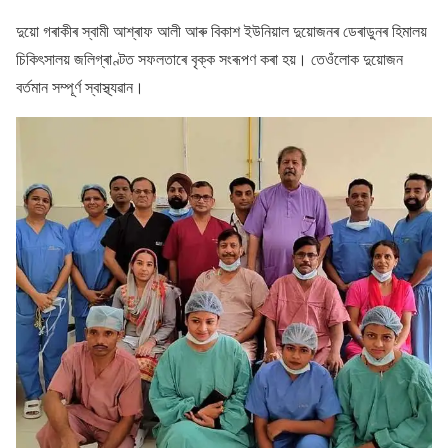
দুয়ো গৰাকীৰ স্বামী আশ্ৰাফ আলী আৰু বিকাশ ইউনিয়াল দুয়োজনৰ ডেৰাডুনৰ হিমালয়
চিকিৎসালয় জলিগ্ৰাণ্টত সফলতাৰে বৃক্ক সংৰূপণ কৰা হয়। তেওঁলোক দুয়োজন
বৰ্তমান সম্পূৰ্ণ স্বাস্থ্যৱান।