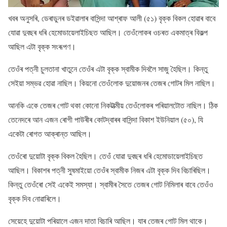
খবৰ অনুসৰি, ডেৰাডুনৰ ডইৱালাৰ বাসিন্দা আশ্ৰাফ আলী (৫১) বৃক্ক বিকল হোৱাৰ বাবে
যোৱা দুবছৰ ধৰি হেমোডায়েলাইচিছত আছিল। তেওঁলোকৰ ওচৰত একমাত্ৰ বিকল্প
আছিল এটা বৃক্ক সংৰূপণ।
তেওঁৰ পত্নী চুলতানা খাতুনে তেওঁৰ এটা বৃক্ক স্বামীক দিবলৈ সাজু হৈছিল। কিন্তু
সেইয়া সম্ভৱ হোৱা নাছিল। কিয়নো তেওঁলোক দুয়োজনৰ তেজৰ গোটৰ মিল নাছিল।
আনকি একে তেজৰ গোট থকা কোনো নিকটাত্মীয় তেওঁলোকৰ পৰিয়ালটোত নাছিল। ঠিক
তেনেদৰে আন এজন ৰোগী পাউৰীৰ কোটদ্বাৰৰ বাসিন্দা বিকাশ ইউনিয়াল (৫০), যি
একেটা ৰোগত আক্ৰান্ত আছিল।
তেওঁৰো দুয়োটা বৃক্ক বিকল হৈছিল। তেওঁ যোৱা দুবছৰ ধৰি হেমোডায়েলাইচিছত
আছিল। বিকাশৰ পত্নী সুষমাইয়ো তেওঁৰ স্বামীক নিজৰ এটা বৃক্ক দিব বিচাৰিছিল।
কিন্তু তেওঁৰো সেই একেই সমস্যা। স্বামীৰ সৈতে তেজৰ গোট নিমিলাৰ বাবে তেওঁও
বৃক্ক দিব নোৱাৰিলে।
সেয়েহে দুয়োটা পৰিয়ালে এজন দাতা বিচাৰি আছিল। যাৰ তেজৰ গোট মিল থাকে।