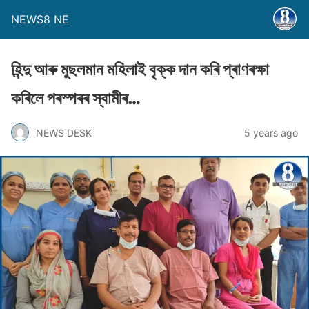
NEWS8 NE
হিন্দু আৰু মুছলমান মহিলাই বৃক্ক দান কৰি প্ৰাণৰক্ষা
কৰিলে পৰস্পৰৰ স্বামীৰ…
NEWS DESK
5 years ago