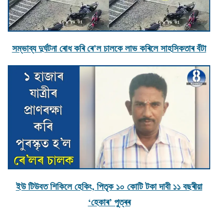
সম্ভাব্য দুৰ্ঘটনা ৰােধ কৰি ৰে’ল চালকে লাভ কৰিলে সাহসিকতাৰ বঁটা
ইউ টিউবত শিকিলে হেকিং, পিতৃক ১০ কোটি টকা দাবী ১১ বছৰীয়া
‘হেকাৰ’ পুত্ৰৰ