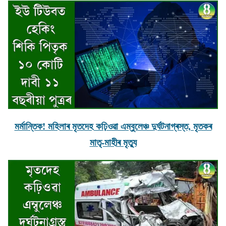
মৰ্মান্তিক! মহিলাৰ মৃতদেহ কঢ়িওৱা এম্বুলেঞ্চ দুৰ্ঘটনাগ্ৰস্ত, মৃতকৰ
মাতৃ-মাহীৰ মৃত্যু