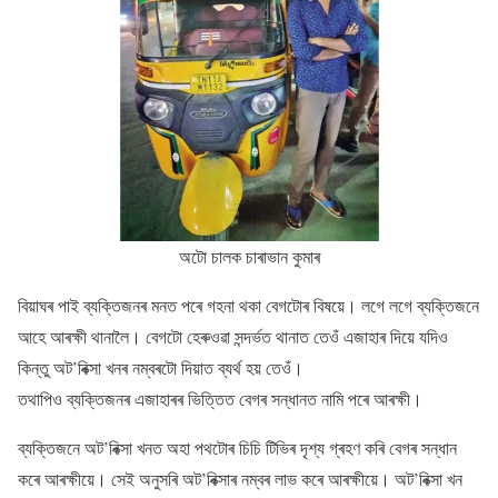
অটাে চালক চাৰাভান কুমাৰ
বিয়াঘৰ পাই ব্যক্তিজনৰ মনত পৰে গহনা থকা বেগটোৰ বিষয়ে। লগে লগে ব্যক্তিজনে
আহে আৰক্ষী থানালৈ। বেগটো হেৰুওৱা সন্দৰ্ভত থানাত তেওঁ এজাহাৰ দিয়ে যদিও
কিন্তু অট’ৰিক্সা খনৰ নম্বৰটো দিয়াত ব্যৰ্থ হয় তেওঁ।
তথাপিও ব্যক্তিজনৰ এজাহাৰৰ ভিত্তিত বেগৰ সন্ধানত নামি পৰে আৰক্ষী।
ব্যক্তিজনে অট’ৰিক্সা খনত অহা পথটোৰ চিচি টিভিৰ দৃশ্য গ্ৰহণ কৰি বেগৰ সন্ধান
কৰে আৰক্ষীয়ে। সেই অনুসৰি অট’ৰিক্সাৰ নম্বৰ লাভ কৰে আৰক্ষীয়ে। অট’ৰিক্সা খন