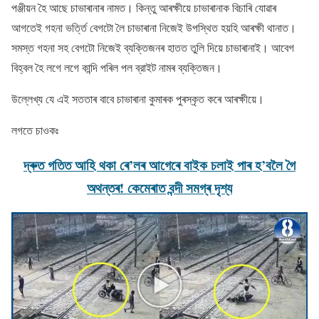
পঞ্জীয়ন হৈ আছে চাভাৰানাৰ নামত। কিন্তু আৰক্ষীয়ে চাভাৰানাক বিচাৰি যোৱাৰ
আগতেই গহনা ভৰ্ত্তি বেগটো লৈ চাভাৰানা নিজেই উপস্থিত হয়হি আৰক্ষী থানাত।
সমস্ত গহনা সহ বেগটো নিজেই ব্যক্তিজনৰ হাতত তুলি দিয়ে চাভাৰানাই। আবেগ
বিহ্বল হৈ লগে লগে কান্দি পৰিল পল ব্রাইট নামৰ ব্যক্তিজন।
উল্লেখ্য যে এই সততাৰ বাবে চাভাৰানা কুমাৰক পুৰস্কৃত কৰে আৰক্ষীয়ে।
লগতে চাওকঃ
দ্ৰুত গতিত আহি থকা ৰে’লৰ আগেৰে বাইক চলাই পাৰ হ’বলৈ গৈ
অথন্তৰ! কেমেৰাত বন্দী সমগ্ৰ দৃশ্য