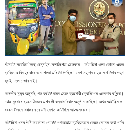
ঘটনাটো সংঘটিত হৈছে চেন্নাইৰ ক্ৰোমিপেত এলেকাত। অট’ৰিক্সা খনত কোনো এজন
ব্যক্তিয়ে বিবাহৰ বাবে অনা গহনা এৰি থৈ গৈছিল। বেগ সহ প্ৰায় ২০ লাখ টকাৰ গহনা
ঘূৰাই দিলে চাভাৰানাই।
আৰক্ষীৰ সূত্ৰ অনুসৰি, পল ব্ৰাইট নামৰ এজন ব্যৱসায়ী ক্ৰোমিপেত এলেকাৰ বাসিন্দা।
যোৱা বুধবাৰে ব্যৱসায়ীজনৰ এগৰাকী কন্যাৰ বিবাহ অনুষ্ঠান আছিল। এখন অট’ৰিক্সাত
ব্যৱসায়ীজনে বিবাহৰ বাবে এটা বেগত আনিছিল আ-অলংকাৰ।
অট’ৰিক্সা খনত উঠি আহোঁতে গোটেই পথচোৱাত ব্যক্তিজনে কেৱল ফোনত কথা পাতি