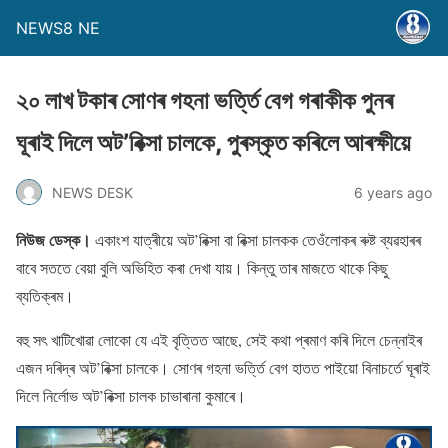
NEWS8 NE
২০ লাখ টকাৰ সোণৰ গহনা ভৰ্ত্তি বেগ গৰাকীক পুনৰ
ঘূৰাই দিলে অট’ৰিক্সা চালকে, পুৰস্কৃত কৰিলে আৰক্ষীয়ে
NEWS DESK
6 years ago
নিউজ ডেস্ক।
একাংশ যাত্ৰীয়ে অট’ৰিক্সা বা ৰিক্সা চালকক তেওঁলােকৰ ৰুষ্ট ব্যৱহাৰৰ
বাবে সততে বেয়া বুলি অভিহিত কৰা দেখা যায়। কিন্তু তাৰ মাজতে থাকে কিছু
ব্যতিক্ৰম।
বহু সৎ খাটিখোৱা লোকো যে এই বৃত্তিত আছে, সেই কথা প্ৰমাণ কৰি দিলে চেন্নাইৰ
এজন দৰিদ্ৰ অট’ৰিক্সা চালকে। সোণৰ গহনা ভৰ্ত্তি বেগ হাতত পাইয়ো বিনাচৰ্তে ঘূৰাই
দিলে নিৰ্লোভ অট’ৰিক্সা চালক চাভাৰানা কুমাৰে।