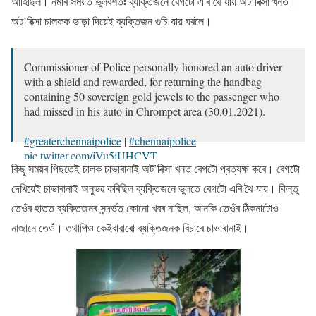
আহিছিল। নমাৰ সময়ত ভুলবশতঃ ব্যক্তিজনে বেগটো এৰি থৈ যায় অট’ৰিক্সা খনত।
অট’ৰিক্সা চালকক ভাড়া দিয়েই ব্যক্তিজন গুচি যায় ঘৰলৈ।
Commissioner of Police personally honored an auto driver
with a shield and rewarded, for returning the handbag
containing 50 sovereign gold jewels to the passenger who
had missed in his auto in Chrompet area (30.01.2021).
#greaterchennaipolice
|
#chennaipolice
pic.twitter.com/jVu5jUHCVT
কিছু সময়ৰ পিছতেই চালক চাভাৰানাই অট’ৰিক্সা খনত বেগটো প্ৰত্যক্ষ কৰে। বেগটো
— GREATER CHENNAI POLICE (@chennaipolice_)
দেখিয়েই চাভাৰানাই অনুভৱ কৰিছিল ব্যক্তিজনে ভুলতে বেগটো এৰি থৈ যায়। কিন্তু
January 30, 2021
তেওঁৰ হাতত ব্যক্তিজনৰ সন্দৰ্ভত কোনো খবৰ নাছিল, আনকি তেওঁৰ ঠিকনাটোও
নাজানে তেওঁ। তথাপিও কেইবাবাৰো ব্যক্তিজনক বিচাৰে চাভাৰানাই।