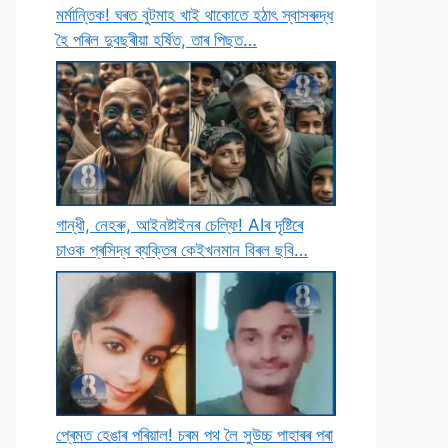
মৰ্মান্তিক! ঘৰত বুটমাহ খাই থাকােতে হঠাৎ স্বাসৰুদ্ধ
হৈ পৰিল দুবছৰীয়া হৰ্ষিত, তাৰ পিছত…
গান্ধী, নেহৰু, আইনষ্টাইনৰ চেল্ফি! AIৰ দৃষ্টিৰে
চাওক প্ৰসিদ্ধ ব্যক্তিৰ কেইখনমান বিৰল ছবি…
প্ৰেমত হেঙাৰ পৰিয়াল! চৰম পথ লৈ সুউচ্চ পাহাৰৰ পৰা