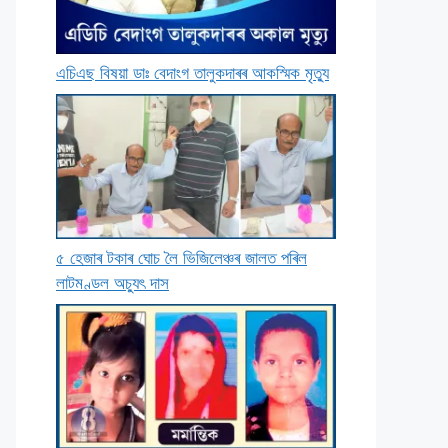
এচিএছ বিষয়া ডাঃ বেদাংগ তালুকদাৰৰ আকস্মিক মৃত্যু
৫ হেজাৰ টকাৰ ঘােচ লৈ ভিজিলেঞ্চৰ জালত পৰিল
লাটমণ্ডল অচ্যুৎ দাস