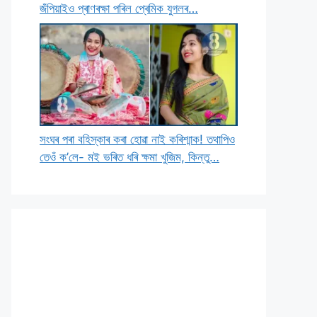
জঁপিয়াইও প্ৰাণৰক্ষা পৰিল প্ৰেমিক যুগলৰ…
সংঘৰ পৰা বহিস্কাৰ কৰা হোৱা নাই কৰিশ্মাক! তথাপিও
তেওঁ ক’লে- মই ভৰিত ধৰি ক্ষমা খুজিম, কিন্তু…