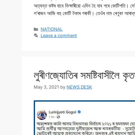
অত্যন্ত কষ্টৰ বাবে ভিক্ষাৰীয়ো এদিন হৈ যাব পৰে কোটিপতি। স
ল’ৰাজন আজি বহু কোটি টকাৰ গৰাকী। তেওঁৰ নাম ৰেণুকা আৰাধ্য।
NATIONAL
Leave a comment
লুৰীণজ্যােতিৰ সমষ্টিবাসীলৈ কৃত
May 3, 2021
by
NEWS DESK