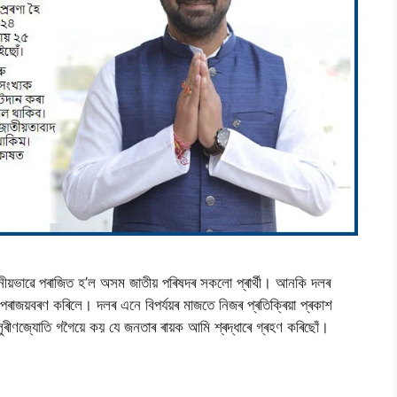
নীয়ভাৱে পৰাজিত হ’ল অসম জাতীয় পৰিষদৰ সকলাে প্ৰাৰ্থী। আনকি দলৰ
টিতে পৰাজয়বৰণ কৰিলে। দলৰ এনে বিপৰ্যয়ৰ মাজতে নিজৰ প্ৰতিক্ৰিয়া প্ৰকাশ
 লুৰীণজ্যােতি গগৈয়ে কয় যে জনতাৰ ৰায়ক আমি শ্ৰদ্ধাৰে গ্ৰহণ কৰিছােঁ।