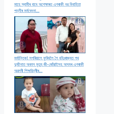
মাহে স্বামীৰ বাবে অপেক্ষাৰত এগৰাকী নৱ বিবাহিতা
পত্নীৰ মৰ্মবেদনা…
মৰ্মান্তিক! সপৰিয়ালে ফুৰিবলৈ গৈ বহিঃৰাজ্যত পথ
দুৰ্ঘটনাত অকাল মৃত্যু জী-জোঁৱাইসহ অসমৰ এগৰাকী
অৱসৰী শিক্ষয়িত্ৰীৰ…