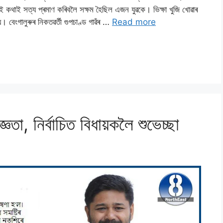
েই কথাই সত্য প্ৰমাণ কৰিবলৈ সক্ষম হৈছিল এজন যুৱকে। ভিক্ষা খুজি খোৱাৰ
 বেংগালুৰুৰ নিকতৱৰ্তী গুপচাণ্ড গাৱঁৰ …
Read more
জ্ঞতা, নিৰ্বাচিত বিধায়কলৈ শুভেচ্ছা