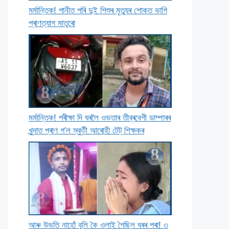
মৰ্মান্তিক! পানীত পৰি দুই শিশুৰ মৃত্যুৰ শােকত ভাগি
প্ৰাণত্যাগ মাতৃৰাে
মৰ্মান্তিক! পৰীক্ষা দি ঘৰলৈ ওভতাৰ তীব্ৰবেগী ডাম্পাৰৰ
খুন্দাত প্ৰাণ গ’ল স্কুটী আৰােহী টেট্ শিক্ষকৰ
আৰু উভতি নাহোঁ বুলি কৈ ওলাই গৈছিল ঘৰৰ পৰা! ৩