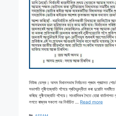
নিউজ ডেস্ক। অসম বিধানসভাৰ নিৰ্বাচনত প্ৰথম প্ৰয়াসত শােচ
সভাপতি লুৰীণজ্যােতি গগৈয়ে প্ৰতিদ্বন্দ্বীতা কৰা দুয়ােটা সমষ্
কৰিছে লুৰীণজ্যােতি গগৈয়ে। সাংবাদিকৰ সৈতে হােৱা বাৰ্তালাপত
লগতে ৰাজ্যৰ সকলাে নৱ নিৰ্বাচিত …
Read more
ASSAM