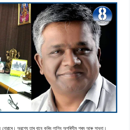
’ব নোৱাৰে। অৱশ্যে তাৰ বাবে কৰিব লাগিব অপৰিসীম শ্ৰম আৰু সাধনা।