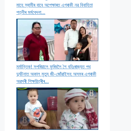
মাহে স্বামীৰ বাবে অপেক্ষাৰত এগৰাকী নৱ বিবাহিতা
পত্নীৰ মৰ্মবেদনা…
মৰ্মান্তিক! সপৰিয়ালে ফুৰিবলৈ গৈ বহিঃৰাজ্যত পথ
দুৰ্ঘটনাত অকাল মৃত্যু জী-জোঁৱাইসহ অসমৰ এগৰাকী
অৱসৰী শিক্ষয়িত্ৰীৰ…