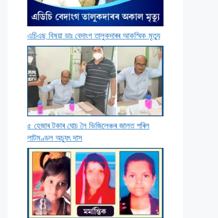
এচিএছ বিষয়া ডাঃ বেদাংগ তালুকদাৰৰ আকস্মিক মৃত্যু
৫ হেজাৰ টকাৰ ঘােচ লৈ ভিজিলেঞ্চৰ জালত পৰিল
লাটমণ্ডল অচ্যুৎ দাস