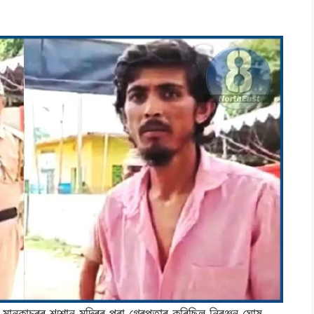
মানকাচৰৰ শ্মশান মন্দিৰৰ পৰা গ্ৰেপ্তাৰ কৰিছিল নিৰঞ্জন ঘোষ