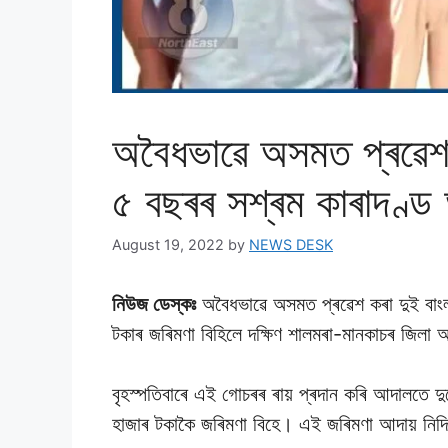
অবৈধভাৱে অসমত প্ৰৱেশ 
৫ বছৰৰ সশ্ৰম কাৰাদণ্
August 19, 2022
by
NEWS DESK
নিউজ ডেস্কঃ
অবৈধভাৱে অসমত প্ৰৱেশ কৰা দুই বাংল
টকাৰ জৰিমণা বিহিলে দক্ষিণ শালমৰা-মানকাচৰ জিলা
বৃহস্পতিবাৰে এই গোচৰৰ ৰায় প্ৰদান কৰি আদালতে দ
হাজাৰ টকাকৈ জৰিমণা বিহে। এই জৰিমণা আদায় নিদিল