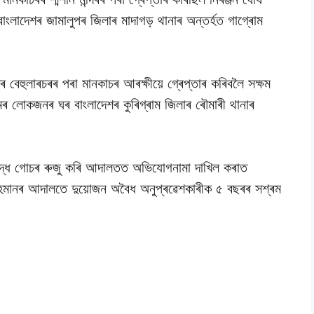
লাদেশৰ জামালুপৰ জিলাৰ মাদাগড় থানাৰ অন্তৰ্হত গাগ্ৰোম
 বেহুলাৰচৰৰ পৰা মানকাচৰ আৰক্ষীয়ে গ্ৰেপ্তাৰ কৰিবলৈ সক্ষম
ৰ লোকজনৰ ঘৰ বাংলাদেশৰ কুৰিগ্ৰাম জিলাৰ ৰৌমাৰী থানাৰ
ুদ্ধে গোচৰ ৰুজু কৰি আদালতত অভিযোগনামা দাখিল কৰাত
দুল ৰহমানৰ আদালতে দুয়োজন অবৈধ অনুপ্ৰৱেশকাৰীক ৫ বছৰৰ সশ্ৰম