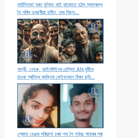
মৰ্মান্তিক! ঘৰত বুটমাহ খাই থাকােতে হঠাৎ স্বাসৰুদ্ধ
হৈ পৰিল দুবছৰীয়া হৰ্ষিত, তাৰ পিছত…
গান্ধী, নেহৰু, আইনষ্টাইনৰ চেল্ফি! AIৰ দৃষ্টিৰে
চাওক প্ৰসিদ্ধ ব্যক্তিৰ কেইখনমান বিৰল ছবি…
প্ৰেমত হেঙাৰ পৰিয়াল! চৰম পথ লৈ সুউচ্চ পাহাৰৰ পৰা