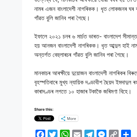
নামৰ এজন বাংলাদেশী নাগৰিকক। ধৃত লোকজনৰ ঘৰ বাং
গাঁৱত বুলি জানিব পৰা গৈছে।
ইফালে ২০২১ চনৰ ৬ মাৰ্চত ভাৰত- বাংলাদেশ সীমান্তৰ
হয় আনজন বাংলাদেশী নাগৰিকক। ধৃত আব্দুল হাই নাম
অন্তৰ্গত বেহুলাৰচৰ গাঁৱত বুলি জানিব পৰা গৈছে।
মানকাচৰ আৰক্ষীয়ে দুয়োজন বাংলাদেশী নাগৰিকৰ বিৰ
বৃহস্পতিবাৰে মুখ্য ন্যায়িক দণ্ডাধীশ ছৈয়দ ইমদা
কাৰাদণ্ডৰ লগতে ১০ হাজাৰ টকাকৈ জৰিমণা বিহে।
Share this:
More
F
T
W
E
T
M
C
S