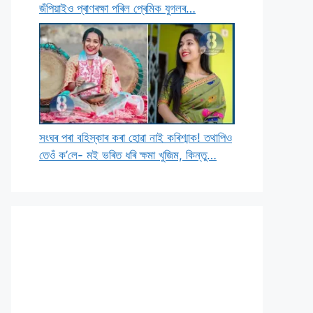
জঁপিয়াইও প্ৰাণৰক্ষা পৰিল প্ৰেমিক যুগলৰ…
সংঘৰ পৰা বহিস্কাৰ কৰা হোৱা নাই কৰিশ্মাক! তথাপিও
তেওঁ ক’লে- মই ভৰিত ধৰি ক্ষমা খুজিম, কিন্তু…