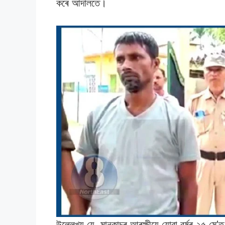
কৰে আদালতে।
উল্লেখ্য যে, মানকাচৰ আৰক্ষীয়ে যোৱা বৰ্ষৰ ২৫ মে’ত 