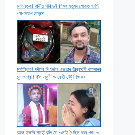
মৰ্মান্তিক! পানীত পৰি দুই শিশুৰ মৃত্যুৰ শােকত ভাগি
প্ৰাণত্যাগ মাতৃৰাে
মৰ্মান্তিক! পৰীক্ষা দি ঘৰলৈ ওভতাৰ তীব্ৰবেগী ডাম্পাৰৰ
খুন্দাত প্ৰাণ গ’ল স্কুটী আৰােহী টেট্ শিক্ষকৰ
আৰু উভতি নাহোঁ বুলি কৈ ওলাই গৈছিল ঘৰৰ পৰা! ৩