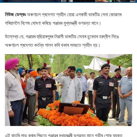
নিউজ ডেস্কঃ
অৰুণাচল প্ৰদেশত শ্বহীদ হোৱা এগৰাকী ভাৰতীয় সেনা জোৱানৰ
পৰিয়াললৈ বিশেষ ঘোষণা কৰিছে পঞ্জাৱৰ মুখ্যমন্ত্ৰী ভগৱন্ত মানে।
উল্লেখ্য যে, পঞ্জাৱৰ হুছিয়াৰপুৰৰ নিৱাসী ভাৰতীয় সেনাৰ চুবেদাৰ হৰদ্বীপ সিঙে
অৰুণাচল প্ৰদেশত কৰ্তব্য পালন কৰি থকাৰ সময়তে শ্বহীদ হয়।
এই বাতৰি লাভ কৰাৰ পিছতে পঞ্জাৱৰ মুখ্যমন্ত্ৰী ভগৱন্ত মানে গভীৰ শোক ব্যক্ত