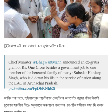
টুইটযোগে এই কথা ঘোষণা কৰে মুখ্যমন্ত্ৰীগৰাকীয়ে।
Chief Minister
@BhagwantMann
announced an ex-gratia
grant of Rs. One Crore besides a government job to one
member of the bereaved family of martyr Subedar Hardeep
Singh, who laid down his life in the service of nation along
the LAC in Arunachal Pradesh.
pic.twitter.com/FpDbKNhb2t
— Government of Punjab (@PunjabGovtIndia)
May 8,
জানিব পৰা মতে, হুছিয়াৰপুৰৰ গাঢ়দিৱাড়া তেহচিলৰ অন্তৰ্গত বাৰান্দা গাঁৱৰ নিৱাসী
2022
চুবেদাৰ হৰদ্বীপ সিঙে শুকুৰবাৰে অৰুণাচল প্ৰদেশৰ এলএচিৰ সমীপত টহল দি থকাৰ
সময়তে শ্বহীদ হয়।