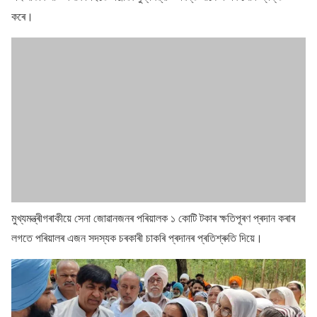
কৰে।
মুখ্যমন্ত্ৰীগৰাকীয়ে সেনা জোৱানজনৰ পৰিয়ালক ১ কোটি টকাৰ ক্ষতিপূৰণ প্ৰদান কৰাৰ
লগতে পৰিয়ালৰ এজন সদস্যক চৰকাৰী চাকৰি প্ৰদানৰ প্ৰতিশ্ৰুতি দিয়ে।