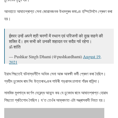
আনহাতে আঘাতপ্ৰাপ্ত সেনা জোৱানজনক উধমপুৰৰ কমাণ্ড হস্পিটেললৈ প্ৰেৰণ কৰা
হয়।
ईश्वर उन्हें अपने श्री चरणों में स्थान एवं परिजनों को दुख सहने की
शक्ति दें। हम सभी को उनकी शहादत पर सदैव गर्व रहेगा।
ॐ शांति
— Pushkar Singh Dhami (@pushkardhami)
August 19,
2021
ইয়াৰ পিছতেই ঘটনাস্থলীলৈ অধিক সেনা আৰু আৰক্ষী কৰ্মী প্ৰেৰণ কৰা হৈছিল।
শ্বহীদ চুবেদাৰ ৰাম সিং উত্তৰাখণ্ডৰ পাউৰী গড়ৱালৰ চালানা গাঁৱৰ বাসিন্দা।
সামৰিক মুখপাত্ৰ কৰ্ণেল দেৱেন্দ্ৰ আনন্দে কয় যে চুবেদাৰ ৰামে আঘাতপ্ৰাপ্ত হোৱাৰ
পিছতো প্ৰতিশোধ লৈছিল। য’ত তেওঁৰ আক্ৰমণত এটা সন্ত্ৰাসবাদী নিহত হয়।