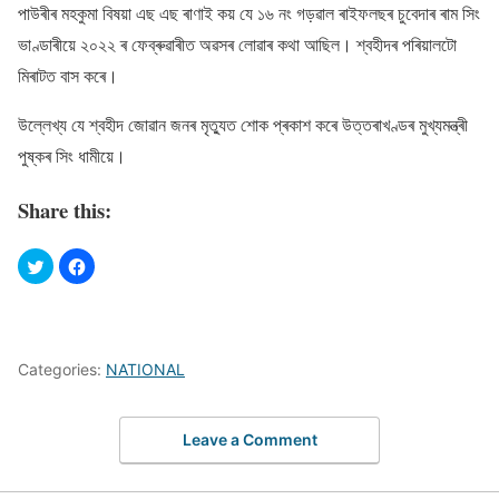
পাউৰীৰ মহকুমা বিষয়া এছ এছ ৰাণাই কয় যে ১৬ নং গড়ৱাল ৰাইফলছৰ চুবেদাৰ ৰাম সিং
ভাণ্ডাৰীয়ে ২০২২ ৰ ফেব্ৰুৱাৰীত অৱসৰ লোৱাৰ কথা আছিল। শ্বহীদৰ পৰিয়ালটো
মিৰাটত বাস কৰে।
উল্লেখ্য যে শ্বহীদ জোৱান জনৰ মৃত্যুত শোক প্ৰকাশ কৰে উত্তৰাখণ্ডৰ মুখ্যমন্ত্ৰী
পুষ্কৰ সিং ধামীয়ে।
Share this:
Categories:
NATIONAL
Leave a Comment