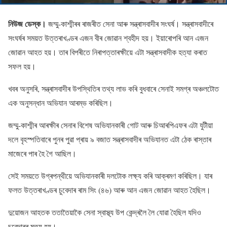
নিউজ ডেস্ক।
জম্মু-কাশ্মীৰৰ ৰাজৰীত সেনা আৰু সন্ত্ৰাসবাদীৰ সংঘৰ্ষ। সন্ত্ৰাসবাদীৰে
সংঘৰ্ষৰ সময়ত উত্তৰাখণ্ডৰ এজন বীৰ জোৱান শ্বহীদ হয়। ইয়াৰোপৰি আন এজন
জোৱান আহত হয়। তাৰ বিপৰীতে নিৰাপত্তাৰক্ষীয়ে এটা সন্ত্ৰাসবাদীক হত্যা কৰাত
সফল হয়।
খবৰ অনুসৰি, সন্ত্ৰাসবাদীৰ উপস্থিতিৰ তথ্য লাভ কৰি বুধবাৰে সেনাই সমগ্ৰ অঞ্চলটোত
এক অনুসন্ধান অভিযান আৰম্ভ কৰিছিল।
জম্মু-কাশ্মীৰ আৰক্ষীৰ সেনাৰ বিশেষ অভিযানকাৰী গোট আৰু চিআৰপিএফৰ এটা যুটীয়া
দলে বৃহস্পতিবাৰে পুনৰ পুৱা প্ৰায় ৯ বজাত সন্ত্ৰাসবাদীৰ অভিযানত এটা ঠেক ৰাস্তাৰ
মাজেৰে পাৰ হৈ গৈ আছিল।
সেই সময়তে উগ্ৰপন্থীয়ে অভিযানকাৰী দলটোক লক্ষ্য কৰি আক্ৰমণ কৰিছিল। যাৰ
ফলত উত্তৰাখণ্ডৰ চুবেদাৰ ৰাম সিং (৪৬) আৰু আন এজন জোৱান আহত হৈছিল।
দুয়োজন আহতক ততাতৈয়াকৈ সেনা স্বাস্থ্য উপ কেন্দ্ৰলৈ লৈ যোৱা হৈছিল যদিও
চুবেদাৰৰ মৃত্যু হয়।