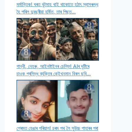
মৰ্মান্তিক! ঘৰত বুটমাহ খাই থাকােতে হঠাৎ স্বাসৰুদ্ধ
হৈ পৰিল দুবছৰীয়া হৰ্ষিত, তাৰ পিছত…
গান্ধী, নেহৰু, আইনষ্টাইনৰ চেল্ফি! AIৰ দৃষ্টিৰে
চাওক প্ৰসিদ্ধ ব্যক্তিৰ কেইখনমান বিৰল ছবি…
প্ৰেমত হেঙাৰ পৰিয়াল! চৰম পথ লৈ সুউচ্চ পাহাৰৰ পৰা