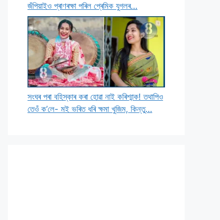
জঁপিয়াইও প্ৰাণৰক্ষা পৰিল প্ৰেমিক যুগলৰ…
সংঘৰ পৰা বহিস্কাৰ কৰা হোৱা নাই কৰিশ্মাক! তথাপিও
তেওঁ ক’লে- মই ভৰিত ধৰি ক্ষমা খুজিম, কিন্তু…