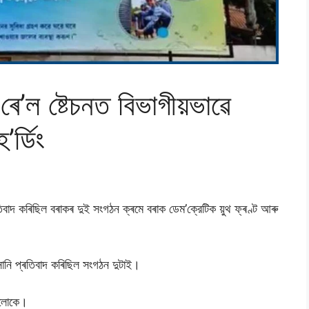
ে’ল ষ্টেচনত বিভাগীয়ভাৱে
ৰ্ডিং
তিবাদ কৰিছিল বৰাকৰ দুই সংগঠন ক্ৰমে বৰাক ডেম’ক্রেটিক য়ুথ ফ্ৰণ্ট আৰু
 সানি প্ৰতিবাদ কৰিছিল সংগঠন দুটাই।
ওঁলোকে।