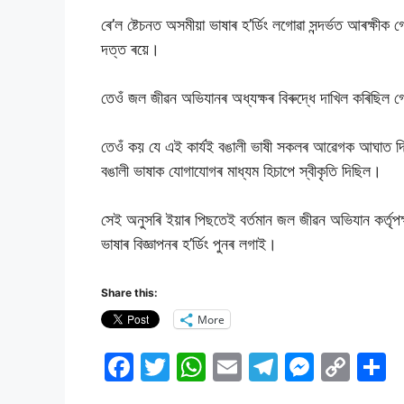
ৰে’ল ষ্টেচনত অসমীয়া ভাষাৰ হ’ৰ্ডিং লগোৱা সন্দৰ্ভত আৰক্ষীক
দত্ত ৰয়ে।
তেওঁ জল জীৱন অভিযানৰ অধ্যক্ষৰ বিৰুদ্ধে দাখিল কৰিছিল 
তেওঁ কয় যে এই কাৰ্যই বঙালী ভাষী সকলৰ আৱেগক আঘাত দ
বঙালী ভাষাক যোগাযোগৰ মাধ্যম হিচাপে স্বীকৃতি দিছিল।
সেই অনুসৰি ইয়াৰ পিছতেই বৰ্তমান জল জীৱন অভিযান কৰ্তৃপক
ভাষাৰ বিজ্ঞাপনৰ হ’ৰ্ডিং পুনৰ লগাই।
Share this:
More
F
T
W
E
T
M
C
S
a
w
h
m
el
e
o
h