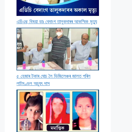
এচিএছ বিষয়া ডাঃ বেদাংগ তালুকদাৰৰ আকস্মিক মৃত্যু
৫ হেজাৰ টকাৰ ঘােচ লৈ ভিজিলেঞ্চৰ জালত পৰিল
লাটমণ্ডল অচ্যুৎ দাস