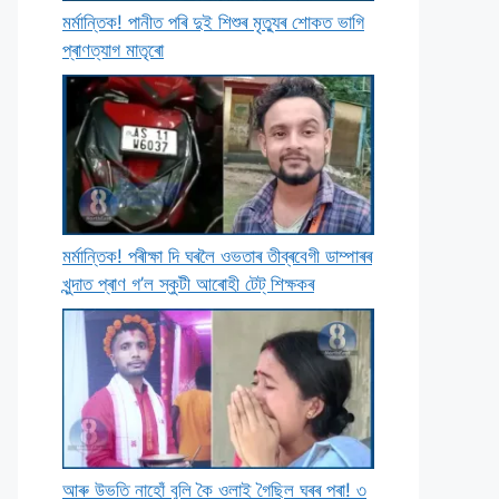
মৰ্মান্তিক! পানীত পৰি দুই শিশুৰ মৃত্যুৰ শােকত ভাগি
প্ৰাণত্যাগ মাতৃৰাে
মৰ্মান্তিক! পৰীক্ষা দি ঘৰলৈ ওভতাৰ তীব্ৰবেগী ডাম্পাৰৰ
খুন্দাত প্ৰাণ গ’ল স্কুটী আৰােহী টেট্ শিক্ষকৰ
আৰু উভতি নাহোঁ বুলি কৈ ওলাই গৈছিল ঘৰৰ পৰা! ৩