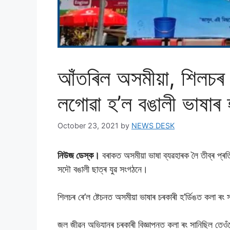
আঁতৰিল অসমীয়া, শিলচৰ ৰ
লগােৱা হ’ল বঙালী ভাষাৰ হ’
October 23, 2021
by
NEWS DESK
নিউজ ডেস্ক।
বৰাকত অসমীয়া ভাষা ব্যৱহাৰক লৈ তীব্ৰ প্ৰ
সদৌ বঙালী ছাত্ৰ যুৱ সংগঠনে।
শিলচৰ ৰে’ল ষ্টেচনত অসমীয়া ভাষাৰ চৰকাৰী হ’ৰ্ডিঙত কলা ৰং
জল জীৱন অভিযানৰ চৰকাৰী বিজ্ঞাপনত কলা ৰং সানিছিল তে