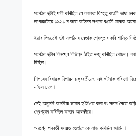
সংগঠন দুটাই দাবী কৰিছিল যে বৰাকত যিহেতু বঙালী ভাষা চৰকা
লগোৱাটোৱে ১৯৬১ ৰ ভাষা আইনৰ লগতে বঙালী ভাষাক অৱমা
ইয়াৰ পিছতেই দুই সংগঠনৰ নেতাক গ্ৰেপ্তাৰ কৰি শাস্তি দিব
সংগঠন দুটাৰ বিৰুদ্ধে বিভিন্ন ঠাইত ৰুজু কৰিছিল গোচৰ। বৰ
দিছিল।
শিলচৰৰ বিধায়ক দিপায়ন চক্ৰৱৰ্তীয়েও এই ঘটনাক গৰিহণা দি
নাছিল চাগে।
সেই অনুসৰি অসমীয়া ভাষাৰ হ’ৰ্ডিঙত কলা ৰং সনাৰ সৈতে জ
গ্ৰেপ্তাৰ কৰিছিল কাছাৰ আৰক্ষীয়ে।
অৱশ্যে পৰৱৰ্তী সময়ত তেওঁলোকে লাভ কৰিছিল জামিন।