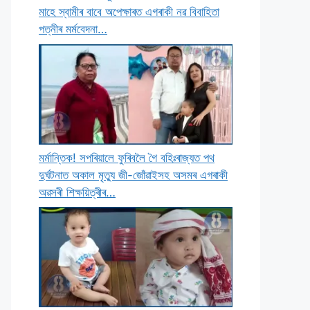
মাহে স্বামীৰ বাবে অপেক্ষাৰত এগৰাকী নৱ বিবাহিতা
পত্নীৰ মৰ্মবেদনা…
মৰ্মান্তিক! সপৰিয়ালে ফুৰিবলৈ গৈ বহিঃৰাজ্যত পথ
দুৰ্ঘটনাত অকাল মৃত্যু জী-জোঁৱাইসহ অসমৰ এগৰাকী
অৱসৰী শিক্ষয়িত্ৰীৰ…