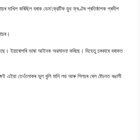
 গোচৰ দাখিল কৰিছিল বৰাক ডেম’ক্রেটিক য়ুথ ফ্ৰণ্টৰ প্ৰতিষ্ঠাপক প্ৰদীপ
গোচৰ।
িছে। ইয়াৰোপৰি ভাষা আইনক অৱমাননা কৰিছে। যিহেতু চৰকাৰে বৰাকত
্ষই এইয়া তেওঁলোকৰ ভুল বুলি মানি লয় আৰু শিলচৰ ৰেল ষ্টেচনত বঙালী