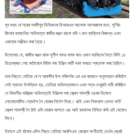
পূব মধ্য ৰে’লৱেৰ সমষ্টিপুৰ ডিভিজনৰ ডিআৰএম আলোক আগৰৱালৰ মতে, পূৰ্ণিয়া
জিলাৰ বনমাংখিত অভিযন্তা ৰাজীৱ ৰঞ্জন ঝাকে ধৰি ৭ জন ব্যক্তিৰ বিৰুদ্ধে এখন
এজাহাৰ পঞ্জীয়ন কৰা হৈছে।
উল্লেখ্য যে, ৰাজীৱ ৰঞ্জন ঝাক সুশীল যাদৱ নামৰ আন এজন ব্যক্তিৰ সৈতে মিলি ১৪
ডিচেম্বৰত গেছ কাটাৰেৰে মিটাৰ গজ ইঞ্জিন কাটি থকা সময়ত প্ৰত্যক্ষ কৰা হৈছিল।
তাৰ পিছতে যেতিয়া ৰে’ল আৰক্ষীৰ উপ-পৰিদৰ্শক এম এম ৰহমানে অনুসন্ধান কৰিবলৈ
সেই স্থানত উপস্থিত হয়, তেতিয়া অভিযন্তাজনে এখন পত্ৰ দেখুৱাই দাবী কৰিছিল
যে বিভাগীয় যান্ত্ৰিক অভিযন্তাই ইঞ্জিনৰ পৰা স্ক্ৰেপ সামগ্ৰী ওচৰৰ ডিজেল
লোকোমোটিভ শ্বেডলৈ লৈ যোৱাৰ নিৰ্দেশ দিছে। ঝাই এখন পিকআপ ভেনত ভৰ্তি
স্ক্ৰেপ সামগ্ৰী লৈ ঠাই এৰি যোৱাৰ আগতে এছ আই ৰহমানক নিশ্চিত কৰি এটা মেমোও
লিখে।
ইফালে এই ঘটনাৰ এদিন পিছত যেতিয়া আৰপিএফ জোৱান সংগীতাই তেওঁৰ জ্যেষ্ঠ