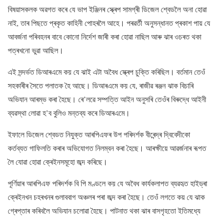
বিষয়াসকলক অৱগত কৰে যে ভাপ ইঞ্জিনৰ স্ক্ৰেপ সামগ্ৰী ডিজেল শ্বেডলৈ অনা হোৱা
নাই, তাৰ পিছতে প্ৰকৃত কাহিনী পোহৰলৈ আহে। পৰৱৰ্তী অনুসন্ধানত প্ৰকাশ পায় যে
আবৰ্জনা পৰিবহনৰ বাবে কোনো নিৰ্দেশ জাৰী কৰা হোৱা নাছিল আৰু ঝাৰ ওচৰত থকা
পত্ৰখনো ভুৱা আছিল।
এই সন্দৰ্ভত ডিআৰএমে কয় যে ঝাই এটা অবৈধ স্ক্ৰেপ চুক্তি কৰিছিল। বৰ্তমান তেওঁ
সহকাৰীৰ সৈতে পলাতক হৈ আছে। ডিআৰএমে কয় যে, ৰাজীৱ ৰঞ্জন ঝাক বিচাৰি
অভিযান আৰম্ভ কৰা হৈছে। ৰে’লৱে সম্পত্তি আইন অনুসৰি তেওঁৰ বিৰুদ্ধে আইনী
ব্যৱস্থা লোৱা হ’ব বুলিও মন্তব্য কৰে ডিআৰএমে।
ইফালে ডিজেল শ্বেডত নিযুক্ত আৰপিএফৰ উপ পৰিদৰ্শক বীৰেন্দ্ৰ দ্বিবেদীকো
কৰ্তব্যত গাফিলতি কৰাৰ অভিযোগত নিলম্বন কৰা হৈছে। আৰক্ষীয়ে আৱৰ্জনাৰ ৰূপত
লৈ যোৱা হোৱা ক্ৰেইনসমূহো জব্দ কৰিছে।
পূৰ্ণিয়াৰ আৰপিএফ পৰিদৰ্শক বি পি মণ্ডলে কয় যে অবৈধ কাৰ্যকলাপত ব্যৱহৃত হাইড্ৰা
ক্ৰেইনখন চহৰখনৰ গুলাববাগ অঞ্চলৰ পৰা জব্দ কৰা হৈছে। তেওঁ লগতে কয় যে ঝাক
গ্ৰেপ্তাৰ কৰিবলৈ অভিযান চলোৱা হৈছে। পাটনাত থকা ঝাৰ বাসগৃহতো ইতিমধ্যে