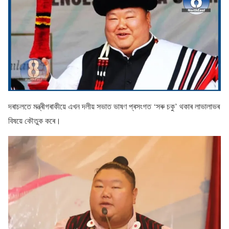
দৰাচলতে মন্ত্ৰীগৰাকীয়ে এখন দলীয় সভাত ভাষণ প্ৰসংগত ‘সৰু চকু’ থকাৰ লাভালাভৰ
বিষয়ে কৌতুক কৰে।