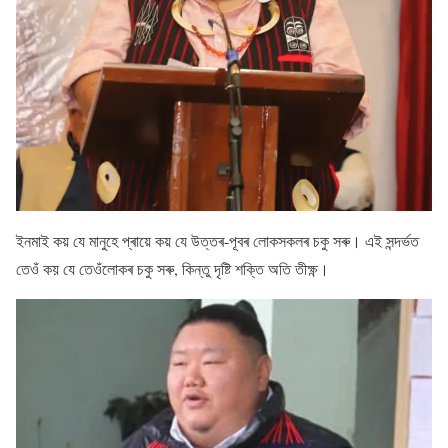
ইনমাই কয় যে মানুহে প্ৰায়ে কয় যে উত্তৰ-পূবৰ লোকসকলৰ চকু সৰু। এই সন্দৰ্ভত
তেওঁ কয় যে তেওঁলোকৰ চকু সৰু, কিন্তু দৃষ্টি শক্তি অতি তীক্ষ্ণ।