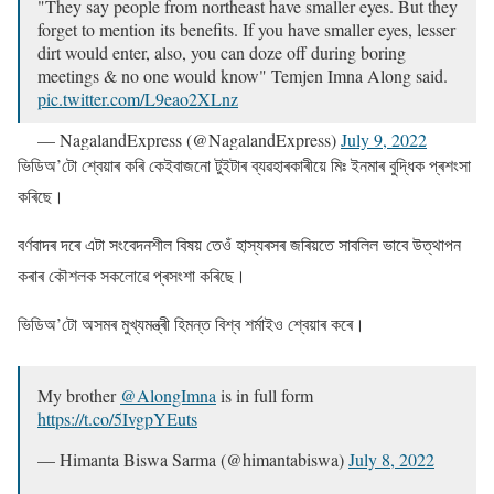
"They say people from northeast have smaller eyes. But they
forget to mention its benefits. If you have smaller eyes, lesser
dirt would enter, also, you can doze off during boring
meetings & no one would know" Temjen Imna Along said.
pic.twitter.com/L9eao2XLnz
— NagalandExpress (@NagalandExpress)
July 9, 2022
ভিডিঅ’টো শ্বেয়াৰ কৰি কেইবাজনো টুইটাৰ ব্যৱহাৰকাৰীয়ে মিঃ ইনমাৰ বুদ্ধিক প্ৰশংসা
কৰিছে।
বৰ্ণবাদৰ দৰে এটা সংবেদনশীল বিষয় তেওঁ হাস্যৰসৰ জৰিয়তে সাবলিল ভাবে উত্থাপন
কৰাৰ কৌশলক সকলোৱে প্ৰসংশা ‌কৰিছে।
ভিডিঅ’টো অসমৰ মুখ্যমন্ত্ৰী হিমন্ত বিশ্ব শৰ্মাইও শ্বেয়াৰ কৰে।
My brother
@AlongImna
is in full form
https://t.co/5IvgpYEuts
— Himanta Biswa Sarma (@himantabiswa)
July 8, 2022