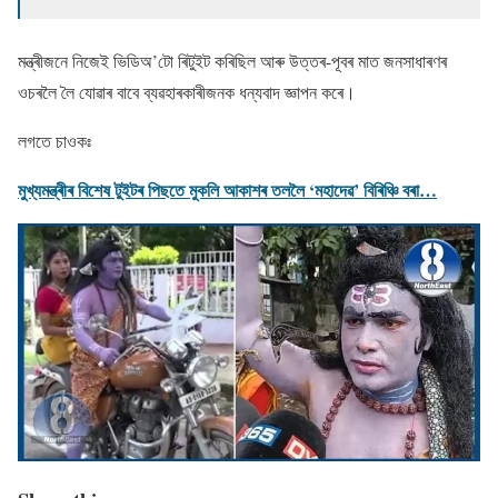
মন্ত্ৰীজনে নিজেই ভিডিঅ’টো ৰিটুইট কৰিছিল আৰু উত্তৰ-পূবৰ মাত জনসাধাৰণৰ
ওচৰলৈ লৈ যোৱাৰ বাবে ব্যৱহাৰকাৰীজনক ধন্যবাদ জ্ঞাপন কৰে।
লগতে চাওকঃ
মুখ্যমন্ত্ৰীৰ বিশেষ টুইটৰ পিছতে মুকলি আকাশৰ তললৈ ‘মহাদেৱ’ বিৰিঞ্চি বৰা…