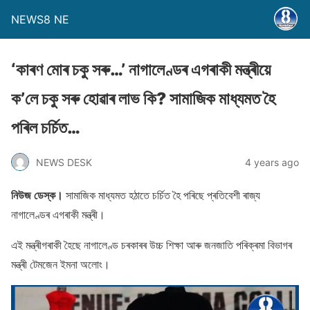
NEWS8 NE
‘কাৰণ মোৰ চকু সৰু…’ নাগালেণ্ডৰ এগৰাকী মন্ত্ৰীয়ে
ক’লে চকু সৰু হােৱাৰ লাভ কি? সামাজিক মাধ্যমত হৈ
পৰিল চৰ্চিত…
NEWS DESK
4 years ago
নিউজ ডেস্ক।
সামাজিক মাধ্যমত হঠাতে চৰ্চিত হৈ পৰিছে প্ৰতিবেশী ৰাজ্য
নাগালেণ্ডৰ এগৰাকী মন্ত্ৰী।
এই মন্ত্ৰীগৰাকী হৈছে নাগালেণ্ড চৰকাৰৰ উচ্চ শিক্ষা আৰু জনজাতি পৰিক্ৰমা বিভাগৰ
মন্ত্ৰী টেমজেন ইমনা অলােং।