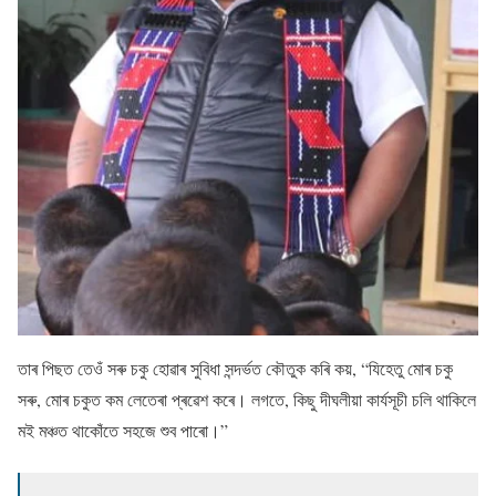
তাৰ পিছত তেওঁ সৰু চকু হোৱাৰ সুবিধা সন্দৰ্ভত কৌতুক কৰি কয়, “যিহেতু মোৰ চকু
সৰু, মোৰ চকুত কম লেতেৰা প্ৰৱেশ কৰে। লগতে, কিছু দীঘলীয়া কাৰ্যসূচী চলি থাকিলে
মই মঞ্চত থাকোঁতে সহজে শুব পাৰো।”