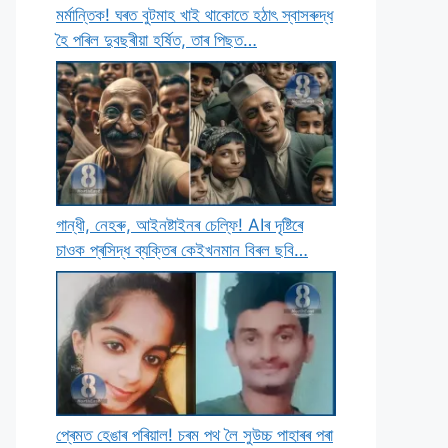
মৰ্মান্তিক! ঘৰত বুটমাহ খাই থাকােতে হঠাৎ স্বাসৰুদ্ধ
হৈ পৰিল দুবছৰীয়া হৰ্ষিত, তাৰ পিছত…
গান্ধী, নেহৰু, আইনষ্টাইনৰ চেল্ফি! AIৰ দৃষ্টিৰে
চাওক প্ৰসিদ্ধ ব্যক্তিৰ কেইখনমান বিৰল ছবি…
প্ৰেমত হেঙাৰ পৰিয়াল! চৰম পথ লৈ সুউচ্চ পাহাৰৰ পৰা