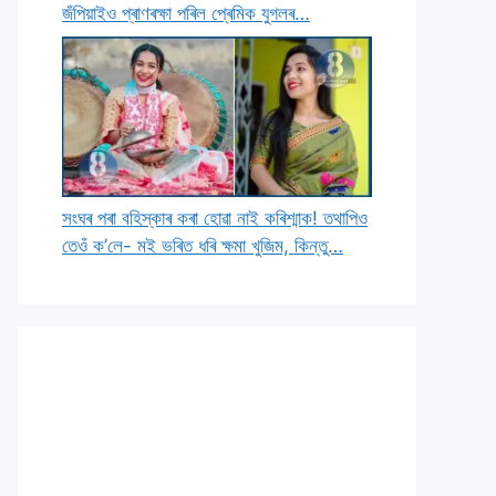
জঁপিয়াইও প্ৰাণৰক্ষা পৰিল প্ৰেমিক যুগলৰ…
সংঘৰ পৰা বহিস্কাৰ কৰা হোৱা নাই কৰিশ্মাক! তথাপিও
তেওঁ ক’লে- মই ভৰিত ধৰি ক্ষমা খুজিম, কিন্তু…