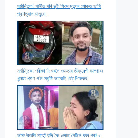
মৰ্মান্তিক! পানীত পৰি দুই শিশুৰ মৃত্যুৰ শােকত ভাগি
প্ৰাণত্যাগ মাতৃৰাে
মৰ্মান্তিক! পৰীক্ষা দি ঘৰলৈ ওভতাৰ তীব্ৰবেগী ডাম্পাৰৰ
খুন্দাত প্ৰাণ গ’ল স্কুটী আৰােহী টেট্ শিক্ষকৰ
আৰু উভতি নাহোঁ বুলি কৈ ওলাই গৈছিল ঘৰৰ পৰা! ৩