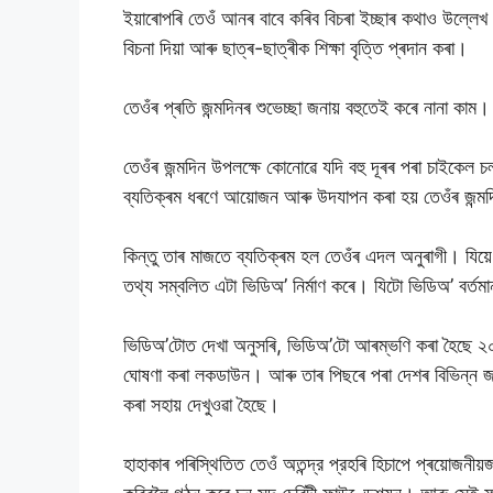
ইয়াৰোপৰি তেওঁ আনৰ বাবে কৰিব বিচৰা ইচ্ছাৰ কথাও উল্লে
বিচনা দিয়া আৰু ছাত্ৰ-ছাত্ৰীক শিক্ষা বৃত্তি প্ৰদান কৰা।
তেওঁৰ প্ৰতি জন্মদিনৰ শুভেচ্ছা জনায় বহুতেই কৰে নানা কা
তেওঁৰ জন্মদিন উপলক্ষে কোনোৱে যদি বহু দূৰৰ পৰা চাইকেল 
ব্যতিক্ৰম ধৰণে আয়োজন আৰু উদযাপন কৰা হয় তেওঁৰ জন্ম
কিন্তু তাৰ মাজতে ব্যতিক্ৰম হল তেওঁৰ এদল অনুৰাগী। যিয়
তথ্য সম্বলিত এটা ভিডিঅ’ নিৰ্মাণ কৰে। যিটো ভিডিঅ’ বৰ্
ভিডিঅ’টোত দেখা অনুসৰি, ভিডিঅ’টো আৰম্ভণি কৰা হৈছে ২০২০ 
ঘোষণা কৰা লকডাউন। আৰু তাৰ পিছৰে পৰা দেশৰ বিভিন্ন জনত
কৰা সহায় দেখুওৱা হৈছে।
হাহাকাৰ পৰিস্থিতিত তেওঁ অতন্দ্র প্রহৰি হিচাপে প্ৰয়োজনী