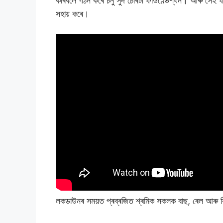
কৰিবলৈ গঠন কৰে চনু সুদ চেৰিটী ফাউণ্ডেশ্যন। আৰু সেই ফাউ
সহায় কৰে।
লকডাউনৰ সময়ত প্ৰব্ৰজিত শ্ৰমিক সকলক বাছ, ৰেল আৰু ব