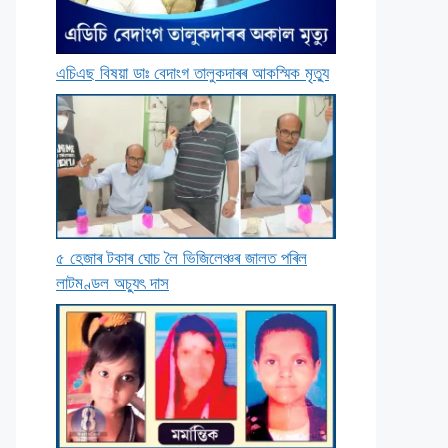
এচিএছ বিষয়া ডাঃ বেদাংগ তালুকদাৰৰ আকস্মিক মৃত্যু
৫ হেজাৰ টকাৰ ঘােচ লৈ ভিজিলেঞ্চৰ জালত পৰিল
লাটমণ্ডল অচ্যুৎ দাস