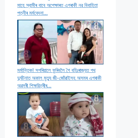
মাহে স্বামীৰ বাবে অপেক্ষাৰত এগৰাকী নৱ বিবাহিতা
পত্নীৰ মৰ্মবেদনা…
মৰ্মান্তিক! সপৰিয়ালে ফুৰিবলৈ গৈ বহিঃৰাজ্যত পথ
দুৰ্ঘটনাত অকাল মৃত্যু জী-জোঁৱাইসহ অসমৰ এগৰাকী
অৱসৰী শিক্ষয়িত্ৰীৰ…