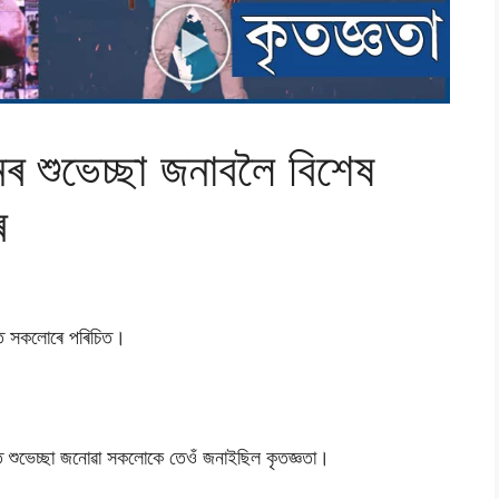
িনৰ শুভেচ্ছা জনাবলৈ বিশেষ
ৰ
শত সকলোৰে পৰিচিত।
নত শুভেচ্ছা জনোৱা সকলোকে তেওঁ জনাইছিল কৃতজ্ঞতা।