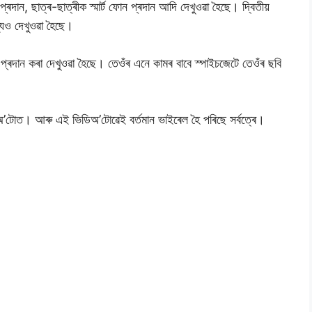
্ৰদান, ছাত্ৰ-ছাত্ৰীক স্মাৰ্ট ফোন প্ৰদান আদি দেখুওৱা হৈছে। দ্বিতীয়
্যও দেখুওৱা হৈছে।
িধা প্ৰদান কৰা দেখুওৱা হৈছে। তেওঁৰ এনে কামৰ বাবে স্পাইচজেটে তেওঁৰ ছবি
’টোত। আৰু এই ভিডিঅ’টোৱেই বৰ্তমান ভাইৰেল হৈ পৰিছে সৰ্বত্ৰে।
r