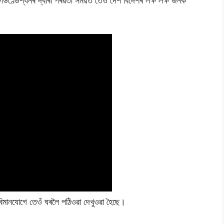
ণ্ডেশ্যনৰ দ্বাৰা পৰৱৰ্তী সময়ত তেওঁ দেশ বিদেশৰ লক্ষ লক্ষ জনক
িমানযোগে তেওঁ ঘৰলৈ পঠিওৱা দেখুওৱা হৈছে।