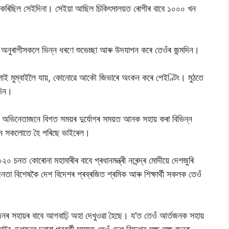
খ কৰিছিল সেইদিনা। সেইয়া আছিল চিকিৎসালয়ত ৰোগীৰ বাবে ১০০০ খন
ম। অনুৰাগীসকলে ভিন্ন ধৰণে শুভেচ্ছা আৰু উদযাপন কৰে তেওঁৰ জন্মদিন।
চলাই মুম্বাইলৈ যায়, কোনোৱে আকৌ জিভাৰে অংকন কৰে পেইণ্টিং। মুঠতে
দিন।
ে অভিনেতাজনে বিগত সময়ৰ দুৰ্যোগৰ সময়ত আনক সহায় কৰা বিভিন্ন
তমান সকলোতে হৈ পৰিছে ভাইৰেল।
চনত কোৰোনা মহামাৰীৰ বাবে প্ৰধানমন্ত্ৰী নৰেন্দ্ৰ মোদীয়ে দেশজুৰি
া বিশেষকৈ দেশ বিদেশৰ প্ৰব্ৰজিত শ্ৰমিক আৰু শিক্ষাৰ্থী সকলক তেওঁ
য়জনৰ সহায়ৰ বাবে আগবাঢ়ি অহা দেখুওৱা হৈছে। য’ত তেওঁ আৰ্তজনক সহায়