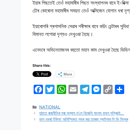
ইয়াৰ পিছতেই তেওঁ মহামাৰীৰ পিছত সংস্থাপনৰ বাবে ই-ৰিক্সা প
ঢৌৰ কোৰোনা মহামাৰীৰ সময়ত তেওঁ অক্সিজেন যোগান ধৰা দৃশ
ইয়াৰোপৰি প্ৰশাসনিক সেৱাৰ পৰীক্ষাৰ বাবে কচিং চেন্টাৰৰ সুব
বিমানত লগোৱা দৃশ্যও দেখুওৱা হৈছে।
এনেদৰে অভিনেতাজনৰ বহুতো মহান কাম দেখুওৱা হৈছে ভিডিঅ
Share this:
More
F
T
W
E
T
M
C
S
a
w
h
m
el
e
o
h
c
itt
at
ai
e
s
p
a
NATIONAL
হঠাতে ৰাজনীতিৰ পৰা সন্যাস ল’লে বিজেপি সাংসদ বাবুল সুপ্ৰিয়ই…
e
er
s
l
gr
s
y
e
ভাল খবৰ! টকিঅ’ অলিম্পিকত পদক জয় তাৰকা শ্বাটলাৰ পি ভি সিন্ধুৰ
b
A
a
e
Li