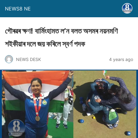
NEWS8 NE
গৌৰৱৰ ক্ষণ! বাৰ্মিংহামত ল’ন বলত অসমৰ নয়নমণি
শইকীয়াৰ দলে জয় কৰিলে স্বৰ্ণ পদক
NEWS DESK
4 years ago