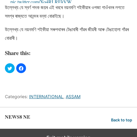
pic.twitter.com/Xo4RLREkVW
উল্লেখ্য যে স্বৰ্ণ পদক জয়ৰ এই খবৰে নয়নমণি শইকীয়াৰ ওপজা গাওঁখনৰ লগতে
— Sportskeeda (@Sportskeeda)
August 2, 2022
সমগ্ৰ ৰাজ্যতে আনন্দৰ বন্যা বােৱাইছে।
উল্লেখ্য যে নয়নমণি শইকীয়া সৰুপথাৰৰ টেঙাবাৰী গাঁৱৰ জীয়ৰী আৰু টেঙাহােলা গাঁৱৰ
বােৱাৰী।
Share this:
Categories:
INTERNATIONAL
,
ASSAM
NEWS8 NE
Back to top