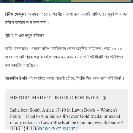
নিউজ ডেস্ক।
অসমৰ লগতে দেশবাসীয়ে আশা কৰা ধৰণেই বাৰ্মিংহামত স্বৰ্ণ পদক জয়
কৰিলে ভাৰতৰ ল’ন বলৰ দলে।
সৃষ্টি হ’ল এক নতুন ইতিহাস।
আজি কমনৱেলথ গেমছত দক্ষিণ আফ্ৰিকাৰ সৈতে অনুষ্ঠিত ফাইনেল খেলত ১৭-১০
ব্যৱধানত এই পদক জয় কৰিবলৈ সক্ষম হয় অসমৰ নয়নমণি শইকীয়াই প্ৰতিনিধিত্ব
কৰা ভাৰতীয় দলটােৱে।
নয়নমণিৰ উপৰি এই দলটােত আছে লাভলী চৌবে, পিংকি সিঙ আৰু ৰূপা ৰাণী তিৰ্কী।
HISTORY MADE! IT IS GOLD FOR INDIA! 🥇
India beat South Africa 17-10 in Lawn Bowls – Women’s
Fours – Final to win India’s first ever Gold Medal or medal
of any colour in Lawn Bowls at the Commonwealth Games!
🇮🇳🇮🇳🇮🇳
#CWG2022
#B2022