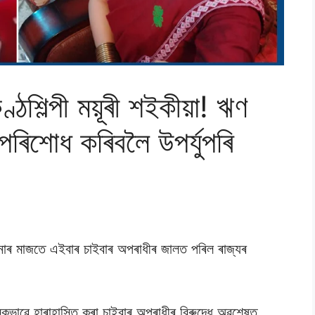
্ঠশিল্পী ময়ূৰী শইকীয়া! ঋণ
পৰিশােধ কৰিবলৈ উপৰ্যুপৰি
ঘটনাৰ মাজতে এইবাৰ চাইবাৰ অপৰাধীৰ জালত পৰিল ৰাজ্যৰ
কভাৱে হাৰাহাস্তি কৰা চাইবাৰ অপৰাধীৰ বিৰুদ্ধে অৱশেষত