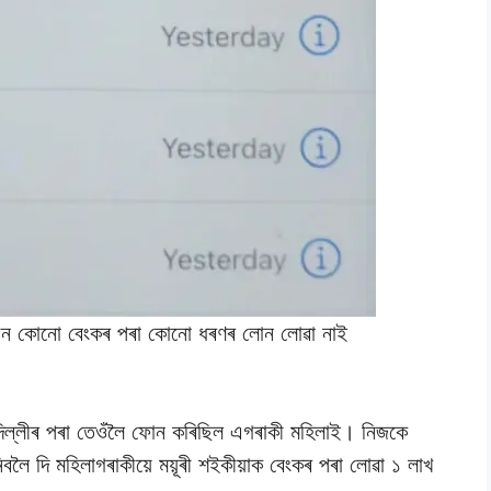
আন কোনো বেংকৰ পৰা কোনো ধৰণৰ লোন লোৱা নাই
ে দিল্লীৰ পৰা তেওঁলৈ ফোন কৰিছিল এগৰাকী মহিলাই। নিজকে
লৈ দি মহিলাগৰাকীয়ে ময়ূৰী শইকীয়াক বেংকৰ পৰা লোৱা ১ লাখ