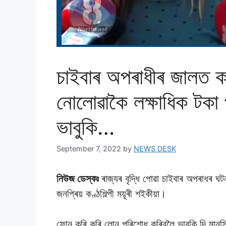
চাইবাৰ অপৰাধীৰ জালত কণ
নােলােৱাকৈ লক্ষাধিক টকা 
ভাবুকি…
September 7, 2022
by
NEWS DESK
নিউজ ডেস্কঃ
ৰাজ্যৰ বৃদ্ধি পোৱা চাইবাৰ অপৰাধৰ 
জনপ্ৰিয় কণ্ঠশিল্পী ময়ূৰী শইকীয়া।
ফোন কৰি কৰি লোন পৰিশোধ কৰিবলৈ ভাবুকি দি মানসি