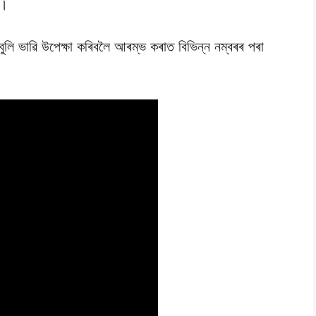
ল।
লি ভাৱি উপেক্ষা কৰিবলৈ আৰম্ভ কৰাত বিভিন্ন নম্বৰৰ পৰা