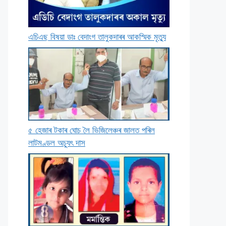
এচিএছ বিষয়া ডাঃ বেদাংগ তালুকদাৰৰ আকস্মিক মৃত্যু
৫ হেজাৰ টকাৰ ঘােচ লৈ ভিজিলেঞ্চৰ জালত পৰিল
লাটমণ্ডল অচ্যুৎ দাস