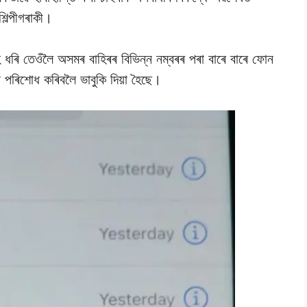
িল্পীগৰাকী।
হ ধৰি তেওঁলৈ অসমৰ বাহিৰৰ বিভিন্ন নম্বৰৰ পৰা বাৰে বাৰে ফোন
পৰিশোধ কৰিবলৈ ভাবুকি দিয়া হৈছে।