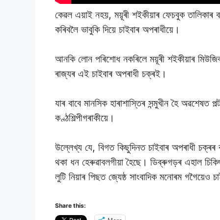
কেৱল এয়াই নহয়, ময়ূৰী শইকীয়াৰ ফেচবুক তালিকাৰ ব
কৰিবলৈ ভাবুকি দিয়ে চাইবাৰ অপৰাধীয়ে।
আনকি লোন পৰিশোধ নকৰিলে ময়ূৰী শইকীয়াৰ মিউজিক ভ
ৰাজ্যৰ এই চাইবাৰ অপৰাধী চক্ৰই।
যাৰ বাবে মানসিক হাৰাশাস্তিৰ সন্মুখীন হৈ অৱশেষত 
কণ্ঠশিল্পীগৰাকীয়ে।
উল্লেখ্য যে, বিগত কিছুদিনত চাইবাৰ অপৰাধী চক্ৰ
থকা ধন হেৰুৱাবলগীয়া হৈছে। ডিব্ৰুগড়ৰ এহাল চিকি
লুটি নিয়াৰ পিছত জ্যেষ্ঠ সাংবাদিক মনোৰম গগৈয়েও 
Share this: