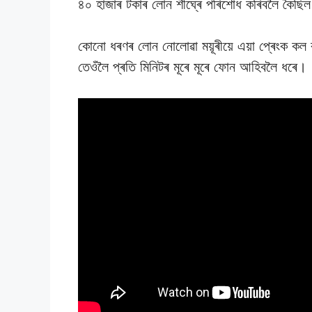
৪০ হাজাৰ টকাৰ লোন শীঘ্ৰে পৰিশোধ কৰিবলৈ কৈছি
কোনো ধৰণৰ লোন নোলোৱা ময়ূৰীয়ে এয়া প্ৰেংক কল বু
তেওঁলৈ প্ৰতি মিনিটৰ মূৰে মূৰে ফোন আহিবলৈ ধৰে।