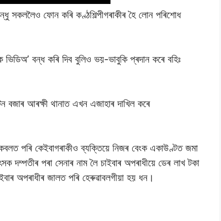
ন্ধু সকললৈও ফোন কৰি কণ্ঠশিল্পীগৰাকীৰ হৈ লোন পৰিশোধ
িডিঅ’ বন্ধ কৰি দিব বুলিও ভয়-ভাবুকি প্ৰদান কৰে বহিঃ
পল্টন বজাৰ আৰক্ষী থানাত এখন এজাহাৰ দাখিল কৰে
ৰ কবলত পৰি কেইবাগৰাকীও ব্যক্তিয়ে নিজৰ বেংক একাউণ্টত জমা
ৎসক দম্পতীৰ পৰা সেনাৰ নাম লৈ চাইবাৰ অপৰাধীয়ে ডেৰ লাখ টকা
চাইবাৰ অপৰাধীৰ জালত পৰি হেৰুৱাবলগীয়া হয় ধন।