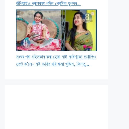
জঁপিয়াইও প্ৰাণৰক্ষা পৰিল প্ৰেমিক যুগলৰ…
সংঘৰ পৰা বহিস্কাৰ কৰা হোৱা নাই কৰিশ্মাক! তথাপিও
তেওঁ ক’লে- মই ভৰিত ধৰি ক্ষমা খুজিম, কিন্তু…