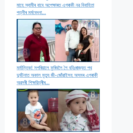
মাহে স্বামীৰ বাবে অপেক্ষাৰত এগৰাকী নৱ বিবাহিতা
পত্নীৰ মৰ্মবেদনা…
মৰ্মান্তিক! সপৰিয়ালে ফুৰিবলৈ গৈ বহিঃৰাজ্যত পথ
দুৰ্ঘটনাত অকাল মৃত্যু জী-জোঁৱাইসহ অসমৰ এগৰাকী
অৱসৰী শিক্ষয়িত্ৰীৰ…