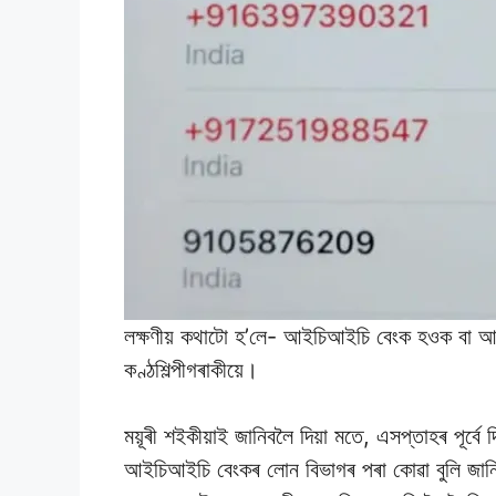
লক্ষণীয় কথাটো হ’লে- আইচিআইচি বেংক হওক বা 
কণ্ঠশিল্পীগৰাকীয়ে।
ময়ূৰী শইকীয়াই জানিবলৈ দিয়া মতে, এসপ্তাহৰ পূৰ্ব
আইচিআইচি বেংকৰ লোন বিভাগৰ পৰা কোৱা বুলি জানিব