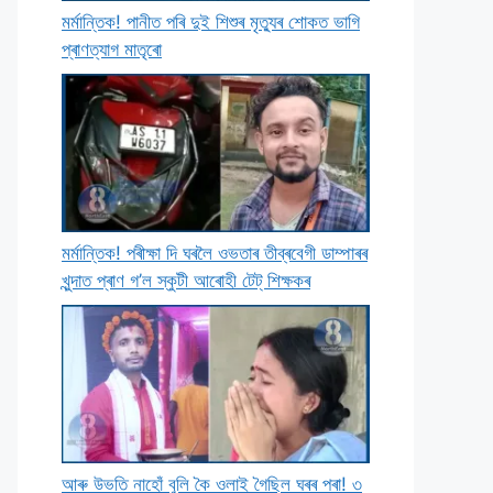
মৰ্মান্তিক! পানীত পৰি দুই শিশুৰ মৃত্যুৰ শােকত ভাগি
প্ৰাণত্যাগ মাতৃৰাে
মৰ্মান্তিক! পৰীক্ষা দি ঘৰলৈ ওভতাৰ তীব্ৰবেগী ডাম্পাৰৰ
খুন্দাত প্ৰাণ গ’ল স্কুটী আৰােহী টেট্ শিক্ষকৰ
আৰু উভতি নাহোঁ বুলি কৈ ওলাই গৈছিল ঘৰৰ পৰা! ৩