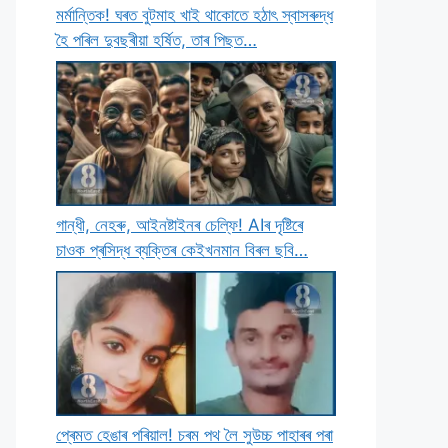
মৰ্মান্তিক! ঘৰত বুটমাহ খাই থাকােতে হঠাৎ স্বাসৰুদ্ধ
হৈ পৰিল দুবছৰীয়া হৰ্ষিত, তাৰ পিছত…
গান্ধী, নেহৰু, আইনষ্টাইনৰ চেল্ফি! AIৰ দৃষ্টিৰে
চাওক প্ৰসিদ্ধ ব্যক্তিৰ কেইখনমান বিৰল ছবি…
প্ৰেমত হেঙাৰ পৰিয়াল! চৰম পথ লৈ সুউচ্চ পাহাৰৰ পৰা