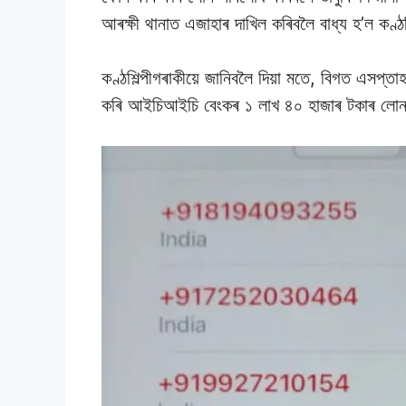
আৰক্ষী থানাত এজাহাৰ দাখিল কৰিবলৈ বাধ্য হ’ল কণ্ঠশ
কণ্ঠশিল্পীগৰাকীয়ে জানিবলৈ দিয়া মতে, বিগত এসপ্তা
কৰি আইচিআইচি বেংকৰ ১ লাখ ৪০ হাজাৰ টকাৰ লোন 