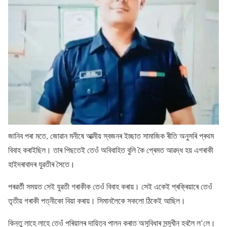
জানিব পৰা মতে, জোৱান মনীষে আত্মীয় স্বজনৰ ইচ্ছাত সামাজিক ৰীতি অনুসৰি প্ৰথম
বিবাহ কৰাইছিল। তাৰ পিছতেই তেওঁ অবিবাহিত বুলি কৈ প্ৰেমত আৱদ্ধ হয় এগৰাকী
হাইদৰাবাদৰ যুৱতীৰ সৈতে।
পৰৱৰ্তী সময়ত সেই যুৱতী গৰাকীক তেওঁ বিবাহ কৰায়। সেই একেই প্ৰক্ৰিয়াৰে তেওঁ
তৃতীয় গৰাকী পত্নীকো বিয়া কৰায়। সিমানলৈকে সকলো ঠিকেই আছিল।
কিন্তু লাহে লাহে তেওঁ পৰিয়ালৰ দায়িত্ব পালন কৰাত অসুবিধাৰ সন্মুখীন হবলৈ ল’লে।