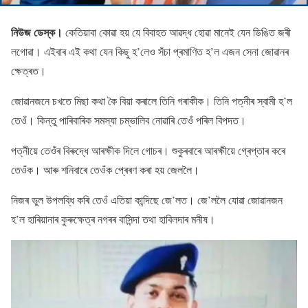
নিউজ ডেস্ক।
কেতিয়াবা কোৱা হয় যে বিবাহত আৱদ্ধ হোৱা মানেই যেন ডিঙিত জৰী
লগোৱা। এইবাৰ এই কথা যেন কিছু হ’লেও সঁচা প্ৰমাণিত হ’ল এজন সেনা জোৱানৰ
ক্ষেত্ৰত।
জোৱানজনে চখতে মিছা কথা কৈ বিয়া কৰালে তিনি গৰাকীক। তিনি পত্নীৰ স্বামী হ’ল
তেওঁ। কিন্তু পাৰিবাৰিক সমস্যা চম্ভালিব নোৱাৰি তেওঁ পৰিল বিপদত।
পত্নীয়ে তেওঁৰ বিৰুদ্ধে আৰক্ষীক দিলে গোচৰ। শুকুৰবাৰে আৰক্ষীয়ে গ্ৰেপ্তাৰ কৰে
তেওঁক। আৰু শনিবাৰে তেওঁক প্ৰেৰণ কৰা হয় জেললৈ।
নিজৰ ভুল উপলব্ধি কৰি তেওঁ এতিয়া কান্দিছে জে’লত। জে’ললৈ যোৱা জোৱানজন
হ’ল হাৰিয়ানাৰ কুৰুক্ষেত্ৰ নগৰৰ বাসিন্দা তথা হাবিলদাৰ মনীষ।