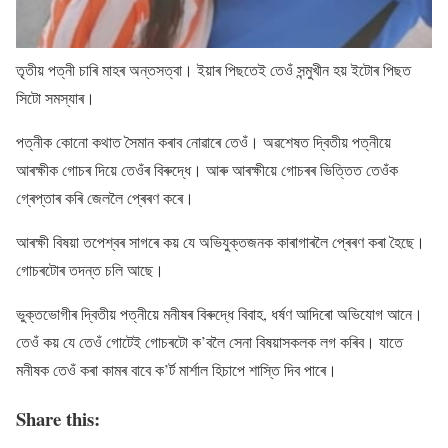
তৃতীয় পত্নী চাৰি মাহৰ অন্তসত্বা। ইয়াৰ পিছতেই তেওঁ সন্মুখীন হয় ইটোৰ পিছত
সিটো সমস্যাৰ।
পত্নীক কোনো কথাত সৈমান কৰাব নোৱাৰে তেওঁ। অৱশেষত দ্বিতীয় পত্নীয়ে
আৰক্ষীক গোচৰ দিয়ে তেওঁৰ বিৰুদ্ধে। আৰু আৰক্ষীয়ে গোচৰৰ ভিত্তিত তেওঁক
গ্ৰেপ্তাৰ কৰি জেললৈ প্ৰেৰণ কৰে।
আৰক্ষী বিষয়া তপেশ্বৰ সাগৰে কয় যে অভিযুক্তজনক কাৰাগাৰলৈ প্ৰেৰণ কৰা হৈছে।
গোচৰটোৰ তদন্ত চলি আছে।
ভুক্তভোগীৰ দ্বিতীয় পত্নীয়ে মনীষৰ বিৰুদ্ধে বিবাহ, ধৰ্ষণ আদিৰো অভিযোগ আনে।
তেওঁ কয় যে তেওঁ গোটেই গোচৰটো ক’বলৈ সেনা বিষয়াসকলক লগ কৰিব। যাতে
মনীষক তেওঁ কৰা কামৰ বাবে ক’ৰ্ট মাৰ্শাল হিচাপে শাস্তি দিব পাৰে।
Share this: