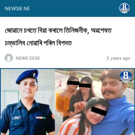
NEWS8 NE
জোৱানে চখতে বিয়া কৰালে তিনিজনীক, অৱশেষত
চম্ভালিব নোৱাৰি পৰিল বিপদত
NEWS DESK
5 years ago