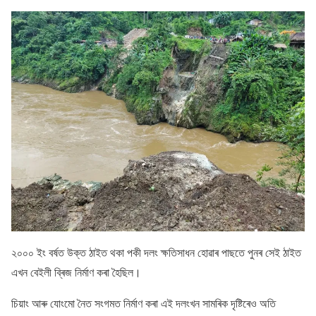
২০০০ ইং বৰ্ষত উক্ত ঠাইত থকা পকী দলং ক্ষতিসাধন হােৱাৰ পাছতে পুনৰ সেই ঠাইত
এখন বেইলী ব্ৰিজ নিৰ্মাণ কৰা হৈছিল।
চিয়াং আৰু যােংমাে নৈত সংগমত নিৰ্মাণ কৰা এই দলংখন সামৰিক দৃষ্টিৰেও অতি