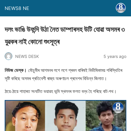
NEWS8 NE
দলং ভাঙি উফন্দি উঠা নৈত ডাম্পাৰসহ উটি যােৱা অসমৰ ৩
যুৱকৰ নাই কােনাে শুংসূত্ৰ
NEWS DESK
5 years ago
নিউজ ডেস্ক।
মৌচুমীৰ আগমনৰ লগে লগে প্ৰবল বাৰিষই বিভীষিকাময় পৰিস্থিতিৰ
সৃষ্টি কৰিছে অসমৰ প্ৰতিবেশী ৰাজ্য অৰুণাচল প্ৰদেশৰ বিভিন্ন জিলাত।
ঠায়ে-ঠায়ে পাহাৰত সংঘটিত ভয়াৱহ ভূমি স্খলনৰ ফলত বন্ধ হৈ পৰিছে বাট-পথ।