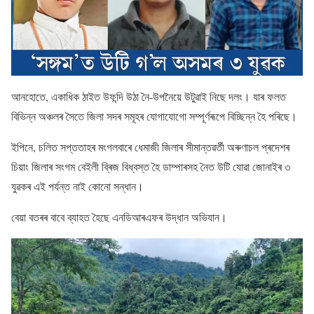
আনহােতে, একাধিক ঠাইত উফন্দি উঠা নৈ-উপনৈয়ে উটুৱাই নিছে দলং। যাৰ ফলত
বিভিন্ন অঞ্চলৰ সৈতে জিলা সদৰ সমূহৰ যােগাযােগাে সম্পূৰ্ণৰূপে বিচ্ছিন্ন হৈ পৰিছে।
ইপিনে, চলিত সপ্ততাহৰ মংগলবাৰে ধেমাজী জিলাৰ সীমান্তৱৰ্তী অৰুণাচল প্ৰদেশৰ
চিয়াং জিলাৰ সংগম বেইলী ব্ৰিজ বিধ্বস্ত হৈ ডাম্পাৰসহ নৈত উটি যােৱা জােনাইৰ ৩
যুৱকৰ এই পৰ্যন্ত নাই কােনাে সন্ধান।
বেয়া বতৰৰ বাবে ব্যাহত হৈছে এনডিআৰএফৰ উদ্ধান অভিযান।