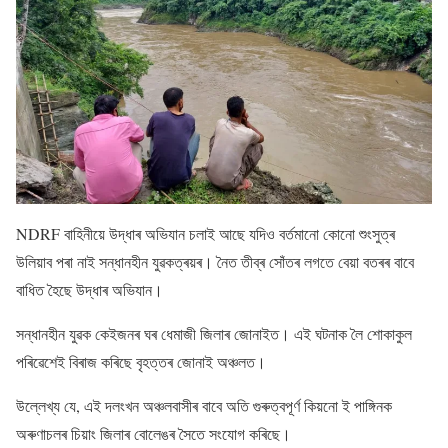
NDRF বাহিনীয়ে উদ্ধাৰ অভিযান চলাই আছে যদিও বৰ্তমানো কোনো শুংসুত্ৰ
উলিয়াব পৰা নাই সন্ধানহীন যুৱকত্ৰয়ৰ। নৈত তীব্ৰ সােঁতৰ লগতে বেয়া বতৰৰ বাবে
বাধিত হৈছে উদ্ধাৰ অভিযান।
সন্ধানহীন যুৱক কেইজনৰ ঘৰ ধেমাজী জিলাৰ জােনাইত। এই ঘটনাক লৈ শােকাকুল
পৰিৱেশেই বিৰাজ কৰিছে বৃহত্তৰ জােনাই অঞ্চলত।
উল্লেখ্য যে, এই দলংখন অঞ্চলবাসীৰ বাবে অতি গুৰুত্বপূৰ্ণ কিয়নো ই পাঙ্গিনক
অৰুণাচলৰ চিয়াং জিলাৰ বোলেঙৰ সৈতে সংযোগ কৰিছে।