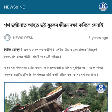
NEWS8 NE
পথ দুৰ্ঘটনাত আহত দুই যুৱকৰ জীৱন ৰক্ষা কৰিলে সেনাই
NEWS DESK
5 years ago
নিউজ ডেস্ক।
এক ভয়ংকৰ পথ দুৰ্ঘটনা। দুৰ্ঘটনাটোত বাহনৰ চালকে নিয়ন্ত্ৰণ
হেৰুওৱাৰ ফলত গাড়ী সোমাই পৰে এটা খাৱৈত।
যাৰফলত বাহনখনত যোৱা দুজন লোক গুৰুতৰভাৱে আঘাতপ্ৰাপ্ত হয়। আৰু আহত
সকলক ততাতৈয়াকৈ চিকিৎসালয়ত ভৰ্তি কৰাই জীৱন ৰক্ষা কৰে সেনা জোৱানে।