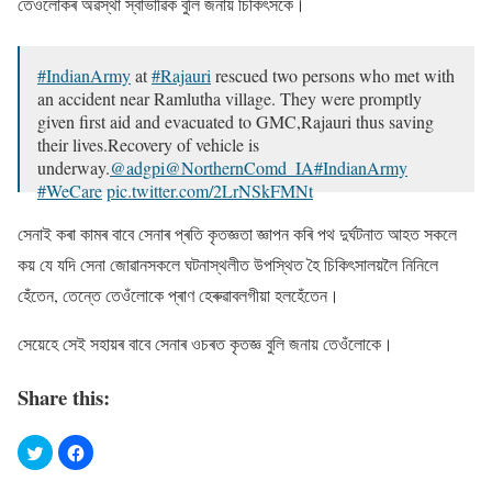
তেওঁলোকৰ অৱস্থা স্বাভাৱিক বুলি জনায় চিকিৎসকে।
#IndianArmy
at
#Rajauri
rescued two persons who met with
an accident near Ramlutha village. They were promptly
given first aid and evacuated to GMC,Rajauri thus saving
their lives.Recovery of vehicle is
underway.
@adgpi
@NorthernComd_IA
#IndianArmy
#WeCare
pic.twitter.com/2LrNSkFMNt
— White Knight Corps (@Whiteknight_IA)
July 11, 2021
সেনাই কৰা কামৰ বাবে সেনাৰ প্ৰতি কৃতজ্ঞতা জ্ঞাপন কৰি পথ দুৰ্ঘটনাত আহত সকলে
কয় যে যদি সেনা জোৱানসকলে ঘটনাস্থলীত উপস্থিত হৈ চিকিৎসালয়লৈ নিনিলে
হেঁতেন, তেন্তে তেওঁলোকে প্ৰাণ হেৰুৱাবলগীয়া হলহেঁতেন।
সেয়েহে সেই সহায়ৰ বাবে সেনাৰ ওচৰত কৃতজ্ঞ বুলি জনায় তেওঁলোকে।
Share this: