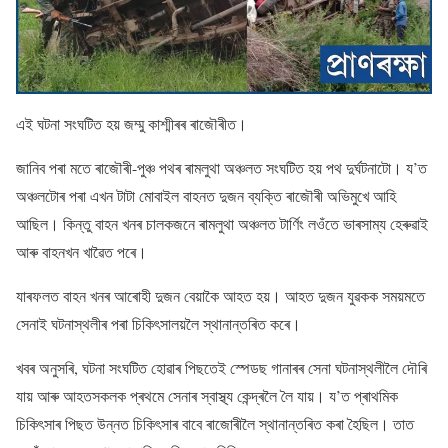
এই ঘটনা সংঘটিত হয় জম্মু কাশ্মীৰৰ ৰাজৌৰীত।
জানিব পৰা মতে ৰাজৌৰী-পুঞ্চ পথৰ ৰামলুথা অঞ্চলত সংঘটিত হয় পথ দুৰ্ঘটনাটো। য’ত
অঞ্চলটোৰ পৰা এখন টাটা মোবাইল বাহনত দুজন ব্যক্তি ৰাজৌৰী অভিমুখে আহি
আছিল। কিন্তু বাহন খনৰ চালকজনে ৰামলুথা অঞ্চলত টাৰ্ণিং লওঁতে ভাৰসাম্য হেৰুৱাই
আৰু বাহনখন খাৱৈত পৰে।
যাৰফলত বাহন খনৰ আৰোহী দুজন বেয়াকৈ আহত হয়। আহত দুজন যুৱকক সময়মতে
সেনাই ঘটনাস্থলীৰ পৰা চিকিৎসালয়লৈ স্থানান্তৰিত কৰে।
খবৰ অনুসৰি, ঘটনা সংঘটিত হোৱাৰ পিছতেই স্পেডছ গানাৰৰ সেনা ঘটনাস্থলীলৈ দৌৰি
যায় আৰু আহতসকলক প্ৰথমে সেনাৰ স্বাস্থ্য কেন্দ্ৰলৈ লৈ যায়। য’ত প্ৰাথমিক
চিকিৎসাৰ পিছত উন্নত চিকিৎসাৰ বাবে ৰাজোৰীলৈ স্থানান্তৰিত কৰা হৈছিল। তাত