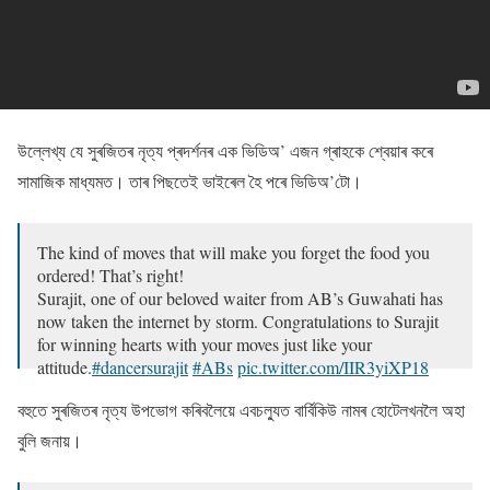
উল্লেখ্য যে সুৰজিতৰ নৃত্য প্ৰদৰ্শনৰ এক ভিডিঅ’ এজন গ্ৰাহকে শ্বেয়াৰ কৰে
সামাজিক মাধ্যমত। তাৰ পিছতেই ভাইৰেল হৈ পৰে ভিডিঅ’টো।
The kind of moves that will make you forget the food you
ordered! That’s right!
Surajit, one of our beloved waiter from AB’s Guwahati has
now taken the internet by storm. Congratulations to Surajit
for winning hearts with your moves just like your
attitude.
#dancersurajit
#ABs
pic.twitter.com/IIR3yiXP18
— Absolute Barbecues India (@absolutebbq)
February 11,
বহুতে সুৰজিতৰ নৃত্য উপভোগ কৰিবলৈয়ে এবচল্যুত বাৰ্বিকিউ নামৰ হােটেলখনলৈ অহা
2021
বুলি জনায়।