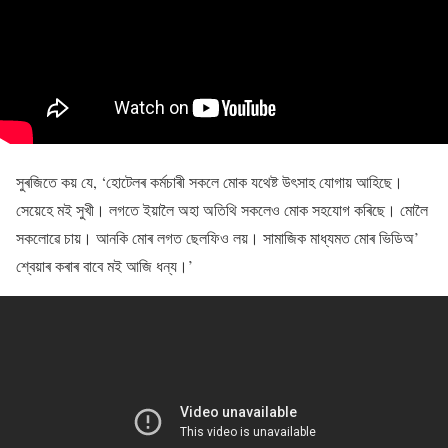
সুৰজিতে কয় যে, ‘হােটেলৰ কৰ্মচাৰী সকলে মোক যথেষ্ট উৎসাহ যােগায় আহিছে।
সেয়েহে মই সুখী। লগতে ইয়ালৈ অহা অতিথি সকলেও মোক সহযোগ কৰিছে। মোলৈ
সকলোৱে চায়। আনকি মোৰ লগত ছেলফিও লয়। সামাজিক মাধ্যমত মোৰ ভিডিঅ’
শ্বেয়াৰ কৰাৰ বাবে মই আজি ধন্য।’