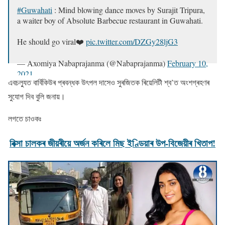
#Guwahati
: Mind blowing dance moves by Surajit Tripura,
a waiter boy of Absolute Barbecue restaurant in Guwahati.
He should go viral❤️
pic.twitter.com/DZGy28ljG3
— Axomiya Nabaprajanma (@Nabaprajanma)
February 10,
2021
এবচল্যুত বাৰ্বিকিউৰ প্ৰবন্ধক উৎপল দাসেও সুৰজিতক ৰিয়েলিটী শ্ব’ত অংশগ্ৰহণৰ
সুযোগ দিব বুলি জনায়।
লগতে চাওকঃ
ৰিক্সা চালকৰ জীয়ৰীয়ে অৰ্জন কৰিলে মিছ ইণ্ডিয়াৰ উপ-বিজেয়ীৰ খিতাপ!