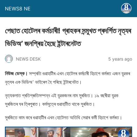
NEWS8 NE
পেছাত হােটেলৰ কৰ্মচাৰী! গ্ৰাহকৰ সন্মুখত প্ৰদৰ্শিত নৃত্যৰ
ভিডিঅ’ জনপ্ৰিয় হৈছে ইন্টাৰনেটত
NEWS DESK
5 years ago
নিউজ ডেস্ক।
সম্প্ৰতি গুৱাহাটীৰ এখন হােটেলৰ কৰ্মচাৰী হিচাপে কৰ্মৰত এজন যুৱকৰ
নৃত্যৰ এক ভিডিঅ’ ভাইৰেল হৈ পৰিছে ইন্টাৰনেটত।
নৃত্যকলাত প্ৰতিশ্ৰুতিসম্পন্ন এই যুৱকজনৰ নাম সুৰজিত। ১৯ বছৰীয়া যুৱক
সুৰজিতৰ ঘৰ ত্ৰিপুৰাত। কৰ্মসূত্ৰে গুৱাহাটীত থাকে সুৰজিত।
সুৰজিতে কাম কৰে গুৱাহাটীৰ এখন হােটেলত অতিথি সেৱাৰ কৰ্মী হিচাপে কৰ্মৰত।