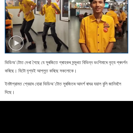
ভিডিঅ’টোত দেখা গৈছে যে সুৰজিতে গ্ৰাহকৰ সন্মুখত বিভিন্ন ভংগিমাৰে নৃত্য প্ৰদৰ্শন
কৰিছে। যিটো দৃশ্যই আপ্লুত কৰিছে সকলোকে।
ইনষ্টাগ্রামত শ্বেয়াৰ হোৱা ভিডিঅ’টোত সুৰজিতৰ আদৰ্শ ৰাঘৱ যয়াল বুলি জানিবলৈ
দিছে।