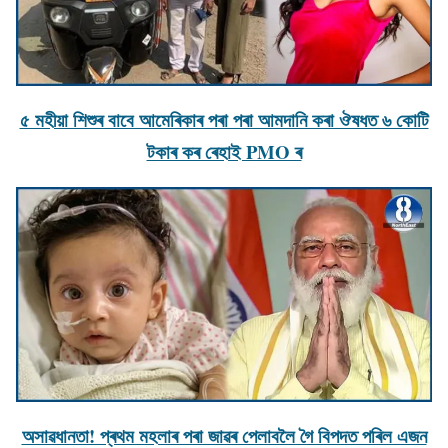
৫ মহীয়া শিশুৰ বাবে আমেৰিকাৰ পৰা পৰা আমদানি কৰা ঔষধত ৬ কোটি
টকাৰ কৰ ৰেহাই PMO ৰ
অসাৱধানতা! প্ৰথম মহলাৰ পৰা জাৱৰ পেলাবলৈ গৈ বিপদত পৰিল এজন