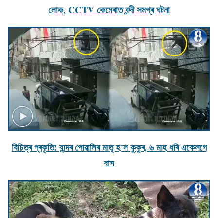
লােক, CCTV কেমেৰাত বন্দী সমগ্ৰ ঘটনা
বিচিত্ৰ প্ৰকৃতি! বান্দৰ পোৱালিৰ মাতৃ হ’ল কুকুৰ, ৬ মাহ ধৰি একেলগে
বাস