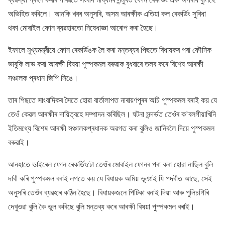
অভিহিত কৰিলে। আনকি খবৰ অনুসৰি, অসম আৰক্ষীক এতিয়া কল ৰেকৰ্ডিং সুবিধা
থকা মোবাইল ফোন ব্যৱহাৰতো নিষেধাজ্ঞা আৰোপ কৰা হৈছে।
ইফালে মুখ্যমন্ত্ৰীয়ে ফোন ৰেকৰ্ডিঙক লৈ কৰা মন্তব্যৰ পিছতে বিধায়কৰ পৰা ফৌনিক
ভাবুকি লাভ কৰা আৰক্ষী বিষয়া পুস্পকমল বৰুৱাক বুধবাৰে তলব কৰে বিশেষ আৰক্ষী
সঞ্চালক প্ৰধান জিপি সিঙে।
তাৰ পিছতে সাংবাদিকৰ সৈতে হোৱা বাৰ্তালাপত নাৰায়ণপুৰৰ অচি পুস্পকমল বৰাই কয় যে
তেওঁ কেৱল আৰক্ষীৰ দায়িত্বহে সম্পাদন কৰিছিল। ঘটনা সন্দৰ্ভত তেওঁৰ ক’বলগীয়াখিনি
ইতিমধ্যে বিশেষ আৰক্ষী সঞ্চালকপ্ৰধানক অৱগত কৰা বুলিও জানিবলৈ দিয়ে পুস্পকমল
বৰুৱাই।
আনহাতে ভাইৰেল ফোন ৰেকৰ্ডিংটো তেওঁৰ মোবাইল ফোনৰ পৰা কৰা হোৱা নাছিল বুলি
দাবী কৰি পুস্পকমল বৰাই লগতে কয় যে বিধায়ক অমিয় ভূঞাই যি পদবীত আছে, সেই
অনুসৰি তেওঁৰ ব্যৱহাৰ কঠিন হৈছে। বিধায়কজনে পিটিকা বনাই দিয়া আৰু পুলিচগিৰি
দেখুওৱা বুলি কৈ ভুল কৰিছে বুলি মন্তব্য কৰে আৰক্ষী বিষয়া পুস্পকমল বৰাই।