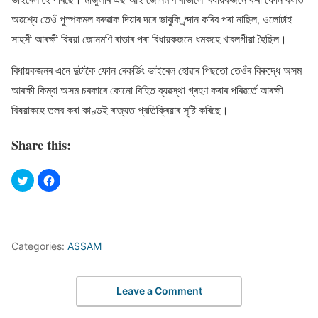
অৱশ্যে তেওঁ পুস্পকমল বৰুৱাক দিয়াৰ দৰে ভাবুকি প্ৰ্দান কৰিব পৰা নাছিল, ওলোটাই
সাহসী আৰক্ষী বিষয়া জোনমণি ৰাভাৰ পৰা বিধায়কজনে ধমকহে খাবলগীয়া হৈছিল।
বিধায়কজনৰ এনে দুটাকৈ ফোন ৰেকৰ্ডিং ভাইৰেল হোৱাৰ পিছতো তেওঁৰ বিৰুদ্ধে অসম
আৰক্ষী কিম্বা অসম চৰকাৰে কোনো বিহিত ব্যৱস্থা গ্ৰহণ কৰাৰ পৰিৱৰ্তে আৰক্ষী
বিষয়াকহে তলব কৰা কাণ্ডই ৰাজ্যত প্ৰতিক্ৰিয়াৰ সৃষ্টি কৰিছে।
Share this:
Categories:
ASSAM
Leave a Comment