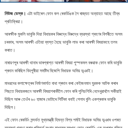
নিউজ ডেস্ক।
এটা ভাইৰেল ফোন কল ৰেকৰ্ডিঙক লৈ ৰাজ্যত অব্যাহত আছে তীব্ৰ
প্ৰতিক্ৰিয়া।
আৰক্ষীক মুকলি ভাবুকি দিয়া বিধায়কৰ বিৰুদ্ধে বিৰুদ্ধে ব্যৱস্থা গ্ৰহণৰ বিপৰীতে অসম
চৰকাৰ, অসম আৰক্ষী এতিয়া ব্যস্ত হৈছে ভাবুকি লাভ কৰা আৰক্ষী বিষয়াকহে তলব
কৰাত।
নাৰায়ণপুৰ আৰক্ষী থানাৰ ভাৰপ্ৰাপ্ত আৰক্ষী বিষয়া পুস্পকমল বৰুৱাক ফোন কৰি ভাবুকি
প্ৰদান কৰিছিল বিহপুৰীয়া সমষ্টিৰ বিজেপি বিধায়ক অমিয় ভূঞাই।
মাধৱদেৱ কলাক্ষেত্ৰৰ নিৰ্মাণকাৰ্যত বাধা প্ৰদান কৰা কেইজনমান যুৱকক আটক কৰাৰ
পিছতে বিধায়কজনে আৰক্ষী বিষয়াগৰাকীলৈ ফোন কৰি পুলিচগিৰি নেদেখুৱাবলৈ সকীয়াই
দিছিল আৰু তেওঁৰ ৬০ হাজাৰ ভোটাৰে পিটিকা বনাই পেলাব বুলি একপ্ৰকাৰ ভাবুকি
দিছিল।
এই ফোন ৰেকৰ্ডিং সন্দৰ্ভত মুখ্যমন্ত্ৰী হিমন্ত বিশ্ব শর্মাই বিধায়ক অমিয় ভূঞাৰ ওপৰত
ব্যৱস্থা গ্ৰহণ কৰাৰ পৰিৱৰ্তে সংবাদ মাধ্যমৰ সন্মুখত ফোন ৰেকৰ্ডিং এক অপৰাধ বুলিহে