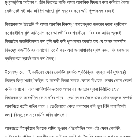
মুখ্যমন্ত্ৰীয়ে আইনৰ গণ্ডীৰ ভিতৰত থাকি অসম আৰক্ষীক যিধৰণে কাম কৰিবলৈ কৈছে,
সেইদৰেই মই কাম কৰি গৈ আছো বুলি মন্তব্য কৰে অচি পুস্পকমল বৰুৱাই।
বিধায়কজনে উচতনি দি অসম আৰক্ষীৰ বিৰুদ্ধে নাৰায়ণপুৰত জনতাৰ দ্বাৰা প্ৰতিবাদ
কৰোৱাইছিল বুলি অভিযোগ কৰে আৰক্ষী বিষয়াগৰাকীয়ে। বিধায়ক অমিয় ভূঞাই
বিষয়টোৰ ৰাজনীতিকৰণ কৰা বুলি দাবী কৰি পুস্পকমল বৰুৱাই কয় যে অসম আৰক্ষীৰ
বিৰুদ্ধে ৰাজনীতি হব নালাগে। তেওঁ কয়- এয়া জনসাধাৰণৰ স্বাৰ্থ নহয়, বিধায়কজনৰ
ব্যক্তিগত স্বাৰ্থৰ বাবে কৰা হৈছে।
উল্লেখ্য যে, এই ভাইৰেল ফোন ৰেকৰ্ডিং সন্দৰ্ভত প্ৰতিক্ৰিয়া ব্যক্ত কৰি মুখ্যমন্ত্ৰী
হিমন্ত বিশ্ব শৰ্মাই কৈছিল যে আৰক্ষী বিষয়া সকলে কোনো বিধায়ক-নেতাৰ ফোন ৰেকৰ্ড
কৰিব নালাগে। এয়া সাংবিধানিকভাৱেও অপৰাধ। জনতাৰ দ্বাৰা নিৰ্বাচিত হোৱা
বিধায়কজনে আৰক্ষীলৈ ফোন কৰিব পাৰে। তেওঁলোকৰ সৈতে এক সৌজন্যমূলক সম্পৰ্ক
আৰক্ষীয়ে বৰ্তাই ৰাখিব লাগে। তেওঁলোকে কোৱা কথাবোৰ শুনি ভুল খিনি নামানিলেই
হল। কিন্তু ফোন ৰেকৰ্ডিং কৰিব নালাগে।
আনহাতে বিহপুৰীয়াৰ বিধায়ক অমিয় ভূঞাৰ এইকেইদিন আন এটা ফোন ৰেকৰ্ডিং
ভাইৰেল হৈ পৰিছে। মাজুলীৰ এছ আই জোনমণি ৰাভালৈ বিধায়কজনে কৰা ফোন কলত