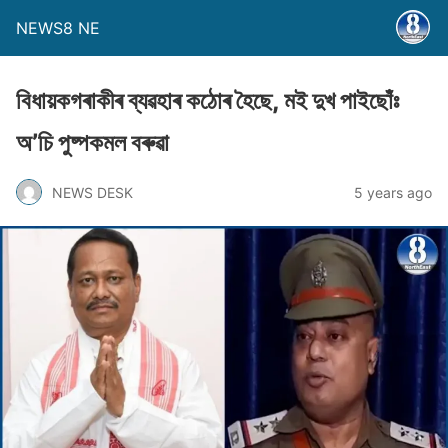
NEWS8 NE
বিধায়কগৰাকীৰ ব্যৱহাৰ কঠােৰ হৈছে, মই দুখ পাইছােঁঃ
অ’চি পুষ্পকমল বৰুৱা
NEWS DESK
5 years ago