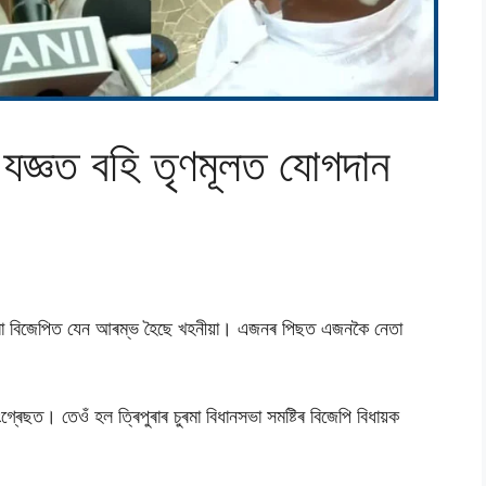
 যজ্ঞত বহি তৃণমূলত যােগদান
ৰিপুৰা বিজেপিত যেন আৰম্ভ হৈছে খহনীয়া। এজনৰ পিছত এজনকৈ নেতা
ৰেছত। তেওঁ হল ত্ৰিপুৰাৰ চুৰমা বিধানসভা সমষ্টিৰ বিজেপি বিধায়ক