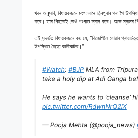
খবৰ অনুসৰি, বিধায়কজনে মংগলবাৰে ত্ৰিপুৰাৰ পৰা গৈ উপস্থ
কৰে। তাৰ পিছতেই তেওঁ গংগাত স্নান কৰে। আৰু স্নানৰ প
এই সন্দৰ্ভত বিধায়কজনে কয় যে, “বিজেপিলৈ যোৱাৰ প্ৰায়চিত
উপস্থিত হৈছো কালীঘাটত।”
#Watch
:
#BJP
MLA from Tripura
take a holy dip at Adi Ganga bef
He says he wants to ‘cleanse’ hi
pic.twitter.com/RdwnNrQ2IX
— Pooja Mehta (@pooja_news)