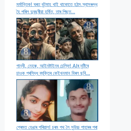
মৰ্মান্তিক! ঘৰত বুটমাহ খাই থাকােতে হঠাৎ স্বাসৰুদ্ধ
হৈ পৰিল দুবছৰীয়া হৰ্ষিত, তাৰ পিছত…
গান্ধী, নেহৰু, আইনষ্টাইনৰ চেল্ফি! AIৰ দৃষ্টিৰে
চাওক প্ৰসিদ্ধ ব্যক্তিৰ কেইখনমান বিৰল ছবি…
প্ৰেমত হেঙাৰ পৰিয়াল! চৰম পথ লৈ সুউচ্চ পাহাৰৰ পৰা