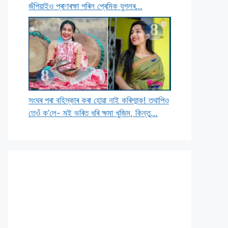
জঁপিয়াইও প্ৰাণৰক্ষা পৰিল প্ৰেমিক যুগলৰ…
সংঘৰ পৰা বহিস্কাৰ কৰা হোৱা নাই কৰিশ্মাক! তথাপিও
তেওঁ ক’লে- মই ভৰিত ধৰি ক্ষমা খুজিম, কিন্তু…