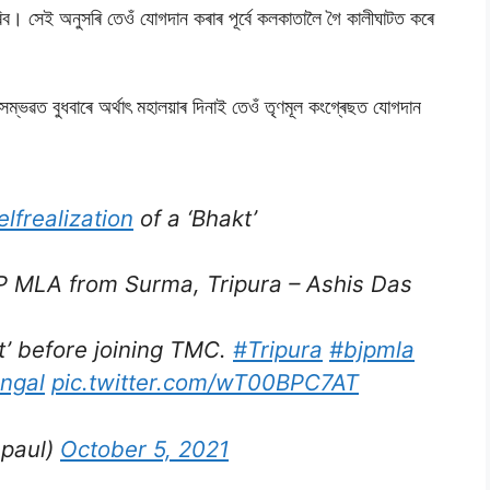
ৰিব। সেই অনুসৰি তেওঁ যোগদান কৰাৰ পূৰ্বে কলকাতালৈ গৈ কালীঘাটত কৰে
সম্ভৱত বুধবাৰে অৰ্থাৎ মহালয়াৰ দিনাই তেওঁ তৃণমূল কংগ্ৰেছত যোগদান
elfrealization
of a ‘Bhakt’
P MLA from Surma, Tripura – Ashis Das
it’ before joining TMC.
#Tripura
#bjpmla
ngal
pic.twitter.com/wT00BPC7AT
paul)
October 5, 2021