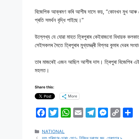
বিজেপিক আক্ৰমণ কৰি আশীষ দাসে কয়, “কোনখন মুখ আৰু কোন
প্ৰতি সমৰ্থন বৃদ্ধি পাইছে।”
উল্লেখ্য যে যোৱা মাহত ত্ৰিপুৰাৰ কেইবাজনো বিধায়ক কলকাতাল
সেইসকলৰ সৈতে ত্ৰিপুৰাৰ মুখ্যমন্ত্ৰী বিপ্লৱ কুমাৰ দেৱৰ সংঘ
তাৰ মাজৰেই এজন আছিল আশীষ দাস। ত্ৰিপুৰা বিজেপিৰ এই খহ
মহলত।
Share this:
More
F
T
W
E
T
M
C
S
a
w
h
m
el
e
o
h
c
itt
at
ai
e
s
p
a
NATIONAL
বৃহৎ পৰিমাণৰ চােৰাং সােণ- নিষিদ্ধ ড্ৰাগছ জব্দ, গ্ৰেপ্তাৰ ৯