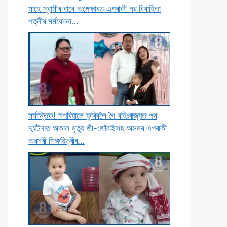
মাহে স্বামীৰ বাবে অপেক্ষাৰত এগৰাকী নৱ বিবাহিতা
পত্নীৰ মৰ্মবেদনা…
মৰ্মান্তিক! সপৰিয়ালে ফুৰিবলৈ গৈ বহিঃৰাজ্যত পথ
দুৰ্ঘটনাত অকাল মৃত্যু জী-জোঁৱাইসহ অসমৰ এগৰাকী
অৱসৰী শিক্ষয়িত্ৰীৰ…