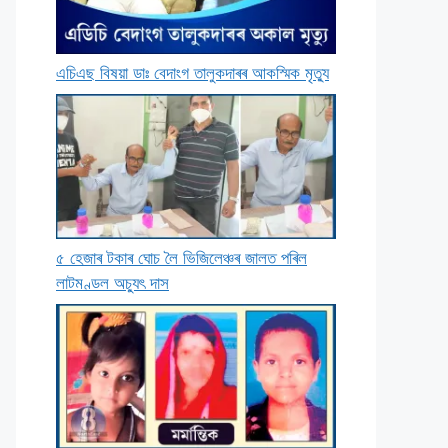
এচিএছ বিষয়া ডাঃ বেদাংগ তালুকদাৰৰ আকস্মিক মৃত্যু
৫ হেজাৰ টকাৰ ঘােচ লৈ ভিজিলেঞ্চৰ জালত পৰিল
লাটমণ্ডল অচ্যুৎ দাস