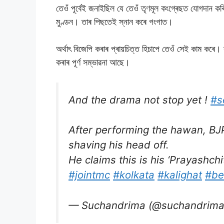
তেওঁ পূৰ্বেই জনাইছিল যে তেওঁ তৃণমূল কংগ্ৰেছত যোগদান ক
মুণ্ডন। তাৰ পিছতেই স্নান কৰে গংগাত।
অৰ্থাৎ বিজেপি কৰাৰ প্ৰায়চিত্ত হিচাপে তেওঁ সেই কাম কৰে। 
কৰাৰ পূৰ্ণ সম্ভাৱনা আছে।
And the drama not stop yet !
#s
After performing the hawan, BJ
shaving his head off.
He claims this is his ‘Prayashch
#jointmc
#kolkata
#kalighat
#be
— Suchandrima (@suchandrima