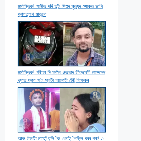
মৰ্মান্তিক! পানীত পৰি দুই শিশুৰ মৃত্যুৰ শােকত ভাগি
প্ৰাণত্যাগ মাতৃৰাে
মৰ্মান্তিক! পৰীক্ষা দি ঘৰলৈ ওভতাৰ তীব্ৰবেগী ডাম্পাৰৰ
খুন্দাত প্ৰাণ গ’ল স্কুটী আৰােহী টেট্ শিক্ষকৰ
আৰু উভতি নাহোঁ বুলি কৈ ওলাই গৈছিল ঘৰৰ পৰা! ৩