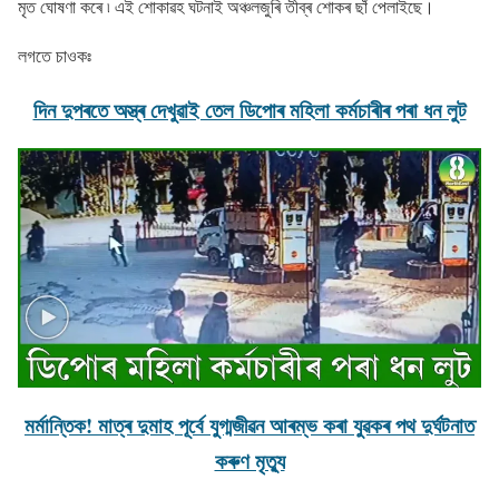
মৃত ঘোষণা কৰে ৷ এই শােকাৱহ ঘটনাই অঞ্চলজুৰি তীব্ৰ শােকৰ ছাঁ পেলাইছে।
লগতে চাওকঃ
দিন দুপৰতে অস্ত্ৰ দেখুৱাই তেল ডিপােৰ মহিলা কৰ্মচাৰীৰ পৰা ধন লুট
মৰ্মান্তিক! মাত্ৰ দুমাহ পূৰ্বে যুগ্মজীৱন আৰম্ভ কৰা যুৱকৰ পথ দুৰ্ঘটনাত
কৰুণ মৃত্যু