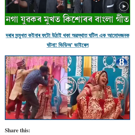
দৰাৰ সন্মুখত কইনাৰ ফটো উঠাই থকা অৱস্থাত ঘটিল এক আমােদজনক
ঘটনা! ভিডিঅ’ ভাইৰেল
Share this: