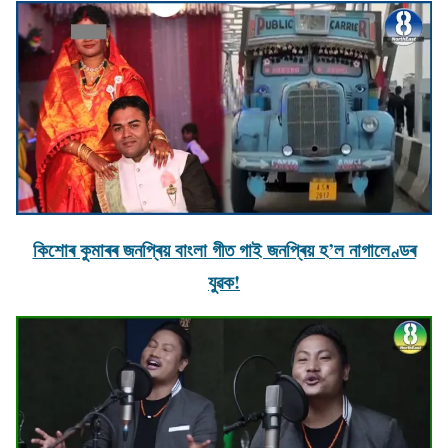
কিশোৰ কুমাৰৰ জনপ্ৰিয় বাংলা গীত গাই জনপ্ৰিয় হ’ল নাগালেণ্ডৰ
যুৱক!