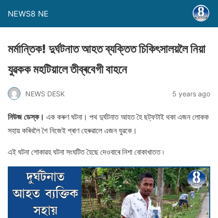
NEWS8 NE
মৰ্মান্তিক! দুৰ্ঘটনাত আহত ব্যক্তিত চিকিৎসালয়লৈ নিয়া
যুৱকক মহটিয়ালে তীব্ৰবেগী বাহনে
NEWS DESK
5 years ago
নিউজ ডেস্ক।
এক কৰুণ ঘটনা। পথ দুৰ্ঘটনাত আহত হৈ ছট্ফটাই থকা এজন লােকক
সহায় কৰিবলৈ গৈ নিজেই প্ৰাণ হেৰুৱালে এজন যুৱকে।
এই ঘটনা শােকাৱহ ঘটনা সংঘটিত হৈছে দেওবাৰে নিশা বোকাখাতত ৷