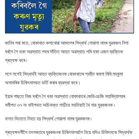
জানিব পৰা মতে, বোকাখাত কলাখোৱা আমতলৰ সিদ্ধাৰ্থ গোৱালা নামৰ যুৱকজন নিশা
ঘৰলৈ গৈ থকা অৱস্থাত পথৰ দাঁতিত আহত অৱস্থাত পৰি থকা এজন ব্যক্তিক
প্ৰত্যক্ষ কৰে ৷
লগে লগেই সিদ্ধাৰ্থই আহত ব্যক্তিজনক বোকাখাতৰ শ্বহীদ কমলা মিৰি মহকুমা
অসামৰিক চিকিৎসালয়ত ভৰ্তি কৰাৰ ব্যৱস্থা কৰে।
ইয়াৰ পাছতে নিজ ঘৰলৈ গৈ থকা অৱস্থাত বোকাখাতৰ জেডিএচজি মহাবিদ্যালয়ৰ
সমীপত ৩৭ নং ঘাইপথত অচিনাক্ত গাড়ীয়ে মহতিয়াই থৈ যায় যুৱকজনক ৷
ফলত থিতাতে নিহত হয় সিদ্ধাৰ্থ গোৱালা নামৰ যুৱকজনৰ ৷
প্ৰত্যক্ষদৰ্শীলৈ তৎপৰতাৰে যুৱকজনক চিকিৎসালয়লৈ নিয়ে যদিও চিকিৎসকে সিদ্ধাৰ্থক