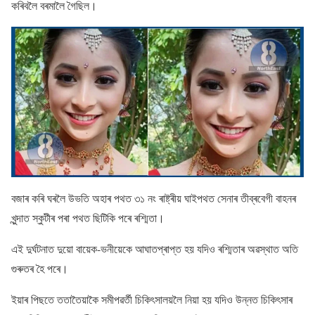
কৰিবলৈ বৰমালৈ গৈছিল।
বজাৰ কৰি ঘৰলৈ উভতি অহাৰ পথত ৩১ নং ৰাষ্ট্ৰীয় ঘাইপথত সেনাৰ তীব্ৰবেগী বাহনৰ
খুন্দাত স্কুটীৰ পৰা পথত ছিটিকি পৰে ৰশ্মিতা।
এই দুৰ্ঘটনাত দুয়াে বায়েক-ভনীয়েকে আঘাতপ্ৰাপ্ত হয় যদিও ৰশ্মিতাৰ অৱস্থাত অতি
গুৰুতৰ হৈ পৰে।
ইয়াৰ পিছতে ততাতৈয়াকৈ সমীপৱৰ্তী চিকিৎসালয়লৈ নিয়া হয় যদিও উন্নত চিকিৎসাৰ