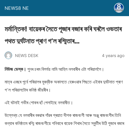
NEWS8 NE
মৰ্মান্তিক! বায়েকৰ সৈতে পূজাৰ বজাৰ কৰি ঘৰলৈ ওভতাৰ
পথত দুৰ্ঘটনাত প্ৰাণ গ’ল ৰশ্মিতাৰ…
NEWS DESK
4 years ago
নিউজ ডেস্ক।
পুনৰ চৰম বিপৰ্যয় নামি আহিল নলবাৰীৰ এটা পৰিয়াললৈ।
মাত্ৰ এবছৰ পূৰ্বে পৰিয়ালৰ মুৰব্বীক অকালতে হেৰুওৱাৰ পিছতে এইবাৰ দুৰ্ঘটনাত প্ৰাণ
গ’ল পৰিয়ালটােৰ কনিষ্ঠ জীয়ৰীৰ।
এই ঘটনাই গভীৰ শােকৰ ছাঁ পেলাইছে নলবাৰীত।
উল্লেখ্য যে নলবাৰীৰ বৰঝাৰ গাঁৱৰ প্ৰয়াত দীপক ৰাজবংশী আৰু অঞ্জু ৰাজবংশীৰ তিনি
কন্যাৰ কনিষ্ঠতম ৰশ্মি ৰাজবংশীয়ে শনিবাৰে বায়েক শিখাৰ সৈতে স্কুটীৰ উঠি পূজাৰ বজাৰ