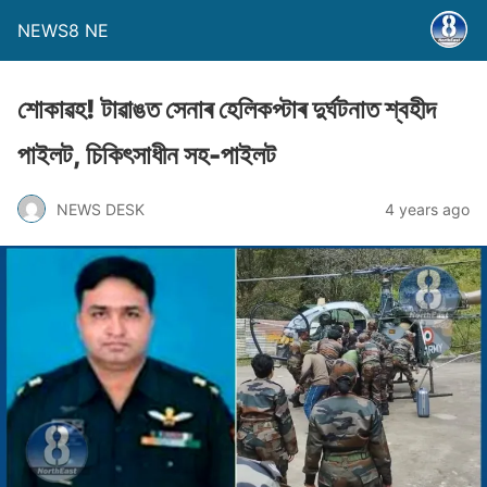
NEWS8 NE
শােকাৱহ! টাৱাঙত সেনাৰ হেলিকপ্টাৰ দুৰ্ঘটনাত শ্বহীদ
পাইলট, চিকিৎসাধীন সহ-পাইলট
NEWS DESK
4 years ago