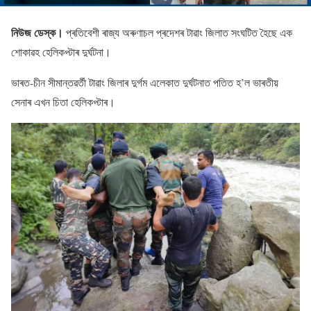
নিউজ ডেস্ক।
প্ৰতিবেশী ৰাজ্য অৰুণাচল প্ৰদেশৰ টাৱাং জিলাত সংঘটিত হৈছে এক
শােকাৱহ হেলিকপ্টাৰ দুৰ্ঘটনা।
ভাৰত-চীন সীমান্তৱৰ্তী টাৱাং জিলাৰ দুৰ্গম এলেকাত দুৰ্ঘটনাত পতিত হ’ল ভাৰতীয়
সেনাৰ এখন চিতা হেলিকপ্টাৰ।