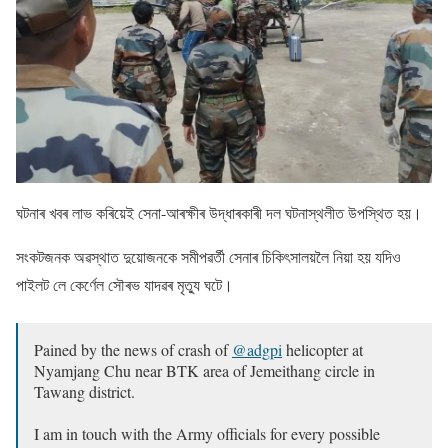
ঘটনাৰ খবৰ লাভ কৰিয়েই সেনা-আৰক্ষীৰ উদ্ধাৰকাৰী দল ঘটনাস্থলীত উপস্থিত হয়।
সংকটজনক অৱস্থাত দুয়ােজনকে সমীপৱৰ্তী সেনাৰ চিকিৎসালয়লৈ নিয়া হয় যদিও
পাইলট লে কেৰ্ণেল সৌৰভ যাদৱৰ মৃত্যু ঘটে।
Pained by the news of crash of
@adgpi
helicopter at
Nyamjang Chu near BTK area of Jemeithang circle in
Tawang district.
I am in touch with the Army officials for every possible