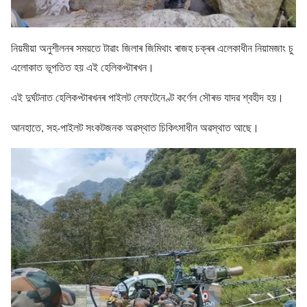
নিয়মীয়া অনুশীলনৰ সময়তে টাৱাং জিলাৰ জিমিথাং ৰাজহ চক্ৰৰ এলেকাধীন নিয়ামজাং চু
এলােকাত ভূপতিত হয় এই হেলিকপ্টাৰখন।
এই দুৰ্ঘটনাত হেলিকপ্টাৰখনৰ পাইলট লেফটেনেণ্ট কৰ্ণেল সৌৰভ যাদৱ শ্বহীদ হয়।
আনহাতে, সহ-পাইলট সংকটজনক অৱস্থাত চিকিৎসাধীন অৱস্থাত আছে।